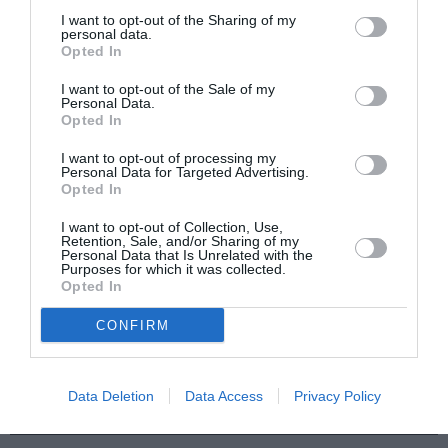
I want to opt-out of the Sharing of my
personal data.
Opted In
I want to opt-out of the Sale of my
Η μακρά λίστα με
Έκθεση Βιβλίου
Personal Data.
τις υποψηφιότητες
2026 στο Ναύπλιο
Opted In
για το Βραβείο
Booker 2026
I want to opt-out of processing my
Personal Data for Targeted Advertising.
Opted In
I want to opt-out of Collection, Use,
Retention, Sale, and/or Sharing of my
Personal Data that Is Unrelated with the
Purposes for which it was collected.
Opted In
«Παρεμποδίζοντας
Σπύρος Κακατσάκης
CONFIRM
την αποστασία,
– Ανακρίνοντας το
Ιουλιανά 1965»:
Σκοτάδι:
Παρουσίαση του
Παρουσίαση του
βιβλίου στο
βιβλίου στα Public
Data Deletion
Data Access
Privacy Policy
Μεταξουργείο
Συντάγματος