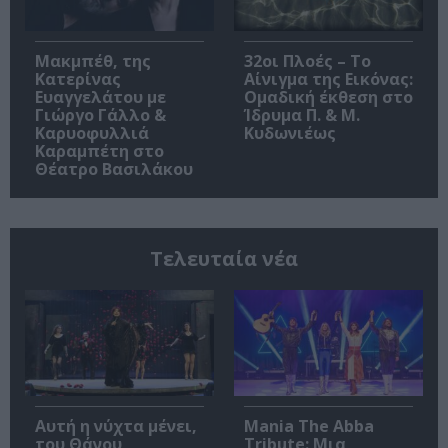
Μακμπέθ, της
32οι Πλοές – Το
Κατερίνας
Αίνιγμα της Εικόνας:
Ευαγγελάτου με
Ομαδική έκθεση στο
Γιώργο Γάλλο &
Ίδρυμα Π. & Μ.
Καρυοφυλλιά
Κυδωνιέως
Καραμπέτη στο
Θέατρο Βασιλάκου
Τελευταία νέα
Αυτή η νύχτα μένει,
Mania The Abba
του Θάνου
Tribute: Μια