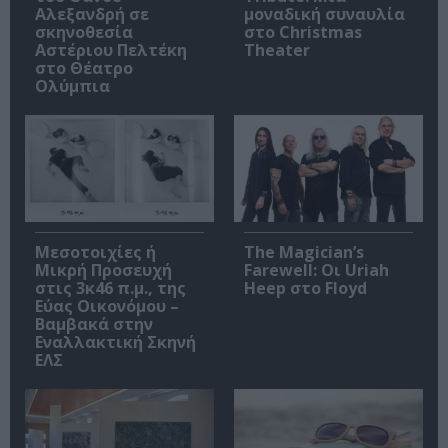
Αλεξανδρή σε
μοναδική συναυλία
σκηνοθεσία
στο Christmas
Αστέριου Πελτέκη
Theater
στο Θέατρο
Ολύμπια
Μεσοτοιχίες ή
The Magician’s
Μικρή Προσευχή
Farewell: Οι Uriah
στις 3κ46 π.μ., της
Heep στο Floyd
Εύας Οικονόμου –
Βαμβακά στην
Εναλλακτική Σκηνή
ΕΛΣ