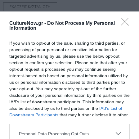
ΕΚΔΟΣΕΙΣ ΚΑΣΤΑΝΙΩΤΗ
CultureNow.gr -
Do Not Process My Personal
Newsletter
Information
Κάθε βδομάδα στο e-mail σας τα τελευταία νέα για
την Τέχνη και τον Πολιτισμό!
If you wish to opt-out of the sale, sharing to third parties, or
processing of your personal or sensitive information for
targeted advertising by us, please use the below opt-out
section to confirm your selection. Please note that after your
opt-out request is processed you may continue seeing
interest-based ads based on personal information utilized by
Ακολουθήστε το Culturenow.gr
us or personal information disclosed to third parties prior to
your opt-out. You may separately opt-out of the further
disclosure of your personal information by third parties on the
IAB’s list of downstream participants. This information may
also be disclosed by us to third parties on the
IAB’s List of
Downstream Participants
that may further disclose it to other
Σχετικά Άρθρα
third parties.
Personal Data Processing Opt Outs