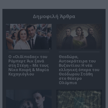
Δημοφιλή Άρθρα
O «Οιδίποδας» του
Θεοδώρα,
Ρόμπερτ Άικ ξανά
Αυτοκράτειρα του
στη Στέγη – Με τους
Βυζαντίου: Η νέα
Νίκο Κουρή & Μαρία
ελληνική όπερα του
Κεχαγιόγλου
Θεόδωρου Στάθη
στο θέατρο
Ολύμπια