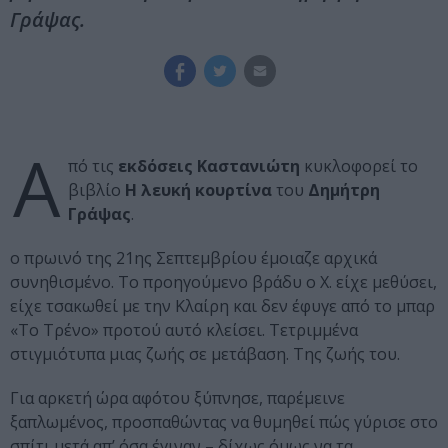
Γράψας.
Α
πό τις
εκδόσεις Καστανιώτη
κυκλοφορεί το
βιβλίο
Η λευκή κουρτίνα
του
Δημήτρη
Γράψας
.
ο πρωινό της 21ης Σεπτεμβρίου έμοιαζε αρχικά
συνηθισμένο. Το προηγούμενο βράδυ ο Χ. είχε μεθύσει,
είχε τσακωθεί με την Κλαίρη και δεν έφυγε από το μπαρ
«Το Τρένο» προτού αυτό κλείσει. Τετριμμένα
στιγμιότυπα μιας ζωής σε μετάβαση. Της ζωής του.
Για αρκετή ώρα αφότου ξύπνησε, παρέμεινε
ξαπλωμένος, προσπαθώντας να θυμηθεί πώς γύρισε στο
σπίτι μετά απ’ όσα έγιναν – δίχως όμως να τα