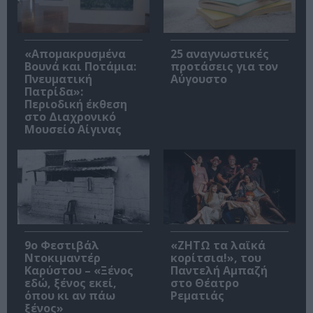
«Απομακρυσμένα
25 αναγνωστικές
Βουνά και Ποτάμια:
προτάσεις για τον
Πνευματική
Αύγουστο
Πατρίδα»:
Περιοδική έκθεση
στο Διαχρονικό
Μουσείο Αίγινας
9ο Φεστιβάλ
«ΖΗΤΩ τα λαϊκά
Ντοκιμαντέρ
κορίτσια!», του
Καρύστου – «Ξένος
Παντελή Αμπαζή
εδώ, ξένος εκεί,
στο Θέατρο
όπου κι αν πάω
Ρεματιάς
ξένος»