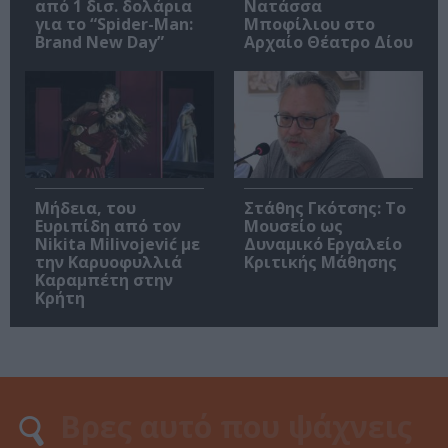
από 1 δισ. δολάρια
Νατάσσα
για το “Spider-Man:
Μποφίλιου στο
Brand New Day”
Αρχαίο Θέατρο Δίου
Μήδεια, του
Στάθης Γκότσης: Το
Ευριπίδη από τον
Μουσείο ως
Nikita Milivojević με
Δυναμικό Εργαλείο
την Καρυοφυλλιά
Κριτικής Μάθησης
Καραμπέτη στην
Κρήτη