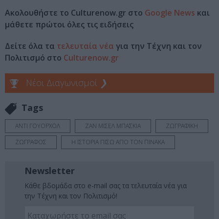
Ακολουθήστε το Culturenow.gr στο
Google News
και
μάθετε πρώτοι όλες τις ειδήσεις
Δείτε όλα τα
τελευταία νέα
για την Τέχνη και τον
Πολιτισμό στο
Culturenow.gr
Νέοι Διαγωνισμοί
❯
Tags
ΑΝΤΙ ΓΟΥΟΡΧΟΛ
ΖΑΝ ΜΙΣΕΛ ΜΠΑΣΚΙΑ
ΖΩΓΡΑΦΙΚΗ
ΖΩΓΡΑΦΟΣ
Η ΙΣΤΟΡΙΑ ΠΙΣΩ ΑΠΟ ΤΟΝ ΠΙΝΑΚΑ
Newsletter
Κάθε βδομάδα στο e-mail σας τα τελευταία νέα για
την Τέχνη και τον Πολιτισμό!