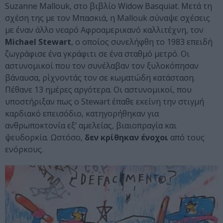
Suzanne Mallouk, στο βιβλίο Widow Basquiat. Μετά τη
σχέση της με τον Μπασκιά, η Mallouk σύναψε σχέσεις
με έναν άλλο νεαρό Αφροαμερικανό καλλιτέχνη, τον
Michael Stewart
, ο οποίος συνελήφθη το 1983 επειδή
ζωγράφισε ένα γκράφιτι σε ένα σταθμό μετρό. Οι
αστυνομικοί που τον συνέλαβαν τον ξυλοκόπησαν
βάναυσα, ρίχνοντάς τον σε κωματώδη κατάσταση.
Πέθανε 13 ημέρες αργότερα. Οι αστυνομικοί, που
υποστήριξαν πως ο Stewart έπαθε εκείνη την στιγμή
καρδιακό επεισόδιο, κατηγορήθηκαν για
ανθρωποκτονία εξ’ αμελείας, βιαιοπραγία και
ψευδορκία. Ωστόσο,
δεν κρίθηκαν ένοχοι
από τους
ενόρκους.