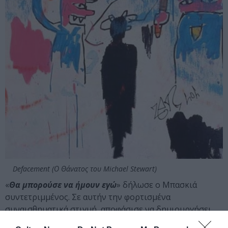
Defacement (Ο Θάνατος του Michael Stewart)
«
Θα μπορούσε να ήμουν εγώ
» δήλωσε ο Μπασκιά
συντετριμμένος. Σε αυτήν την φορτισμένα
συναισθηματικά στιγμή, αποφάσισε να δημιουργήσει
τον πίνακα
Defacement (Ο Θάνατος του Michael