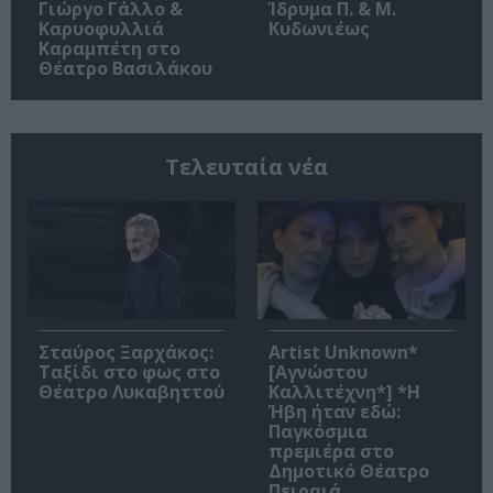
Γιώργο Γάλλο &
Ίδρυμα Π. & Μ.
Καρυοφυλλιά
Κυδωνιέως
Καραμπέτη στο
Θέατρο Βασιλάκου
Τελευταία νέα
Σταύρος Ξαρχάκος:
Artist Unknown*
Ταξίδι στο φως στο
[Αγνώστου
Θέατρο Λυκαβηττού
Καλλιτέχνη*] *Η
Ήβη ήταν εδώ:
Παγκόσμια
πρεμιέρα στο
Δημοτικό Θέατρο
Πειραιά