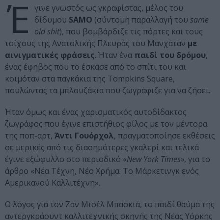
Έ
γινε γνωστός ως γκραφίστας, μέλος του
δίδυμου
SAMO
(σύντομη παραλλαγή του
same
old shit
), που βομβάρδιζε τις πόρτες και τους
τοίχους της Ανατολικής Πλευράς του Μανχάταν
με
αινιγματικές φράσεις
. Ήταν ένα
παιδί του δρόμου
,
ένας έφηβος που το έσκασε από το σπίτι του και
κοιμόταν στα παγκάκια της Tompkins Square,
πουλώντας τα μπλουζάκια που ζωγράφιζε για να ζήσει.
Ήταν όμως και ένας χαρισματικός αυτοδίδακτος
ζωγράφος που έγινε επιστήθιος φίλος με τον μέντορα
της ποπ-αρτ,
Άντι Γουόρχολ
, πραγματοποίησε εκθέσεις
σε μερικές από τις διασημότερες γκαλερί και τελικά
έγινε εξώφυλλο στο περιοδικό «
New York Times»
, για το
άρθρο «Νέα Τέχνη, Νέο Χρήμα: Το Μάρκετινγκ ενός
Αμερικανού Καλλιτέχνη».
Ο λόγος για τον Ζαν Μισέλ Μπασκιά, το παιδί θαύμα της
αντεργκράουντ καλλιτεχνικής σκηνής της Νέας Υόρκης