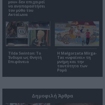
μου» δεν επιχειρεί
να αναπαραστήσει
τον μύθο του
Ακταίωνα
Tilda Swinton: Το
Η Małgorzata Mirga-
Ένδυμα ως Θνητή
Tas «υφαίνει» τη
Επιφάνεια
μνήμη και την
ταυτότητα των
Ρομά
Δημοφιλή Άρθρα