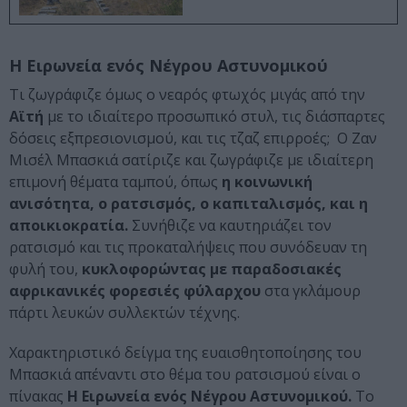
Η Ειρωνεία ενός Νέγρου Αστυνομικού
Τι ζωγράφιζε όμως ο νεαρός φτωχός μιγάς από την
Αϊτή
με το ιδιαίτερο προσωπικό στυλ, τις διάσπαρτες
δόσεις εξπρεσιονισμού, και τις τζαζ επιρροές; Ο Ζαν
Μισέλ Μπασκιά σατίριζε και ζωγράφιζε με ιδιαίτερη
επιμονή θέματα ταμπού, όπως
η κοινωνική
ανισότητα, ο ρατσισμός, ο καπιταλισμός, και η
αποικιοκρατία.
Συνήθιζε να καυτηριάζει τον
ρατσισμό και τις προκαταλήψεις που συνόδευαν τη
φυλή του,
κυκλοφορώντας με παραδοσιακές
αφρικανικές φορεσιές φύλαρχου
στα γκλάμουρ
πάρτι λευκών συλλεκτών τέχνης.
Χαρακτηριστικό δείγμα της ευαισθητοποίησης του
Μπασκιά απέναντι στο θέμα του ρατσισμού είναι ο
πίνακας
Η Ειρωνεία ενός Νέγρου Αστυνομικού.
Το