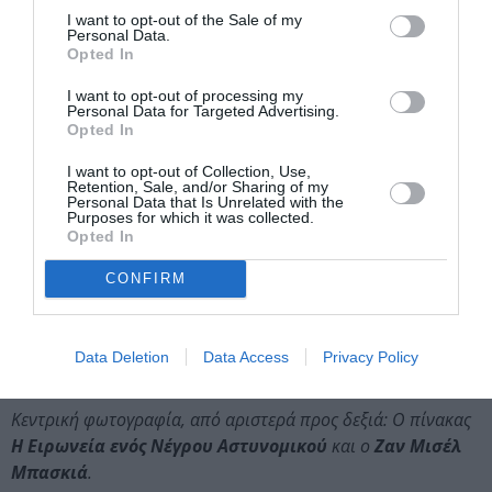
Τελικά, είχε την αναμενόμενη κατάληξη. Την
I want to opt-out of the Sale of my
Personal Data.
Παρασκευή
12 Αυγούστου του 1988
, η σύντροφός του
Opted In
τον βρήκε νεκρό από υπερβολική δόση σε ένα
διαμέρισμα νοικιασμένο από τον Άντι Γουόρχολ, στην
I want to opt-out of processing my
Personal Data for Targeted Advertising.
οδό Great Jones στο Μανχάταν.
Opted In
Δεν πρόλαβε να δει τη δουλειά του να απογειώνεται
I want to opt-out of Collection, Use,
Retention, Sale, and/or Sharing of my
και να γίνεται γνωστή σε ολόκληρο τον κόσμο, με
Personal Data that Is Unrelated with the
αποκορύφωμα έναν πίνακά του που δημοπρατήθηκε
Purposes for which it was collected.
Opted In
έναντι
110 εκατ. δολαρίων
, καταλαμβάνοντας την έκτη
θέση των πλέον ακριβοπληρωμένων έργων όλων των
CONFIRM
εποχών.
Ο Πίνακας αυτή την στιγμή βρίσκεται σε ιδιωτική συλλογή.
Data Deletion
Data Access
Privacy Policy
Κεντρική φωτογραφία, από αριστερά προς δεξιά: Ο πίνακας
Η Ειρωνεία ενός Νέγρου Αστυνομικού
και ο
Ζαν Μισέλ
Μπασκιά
.