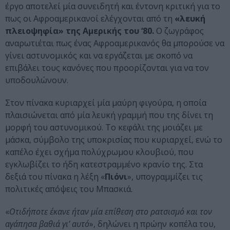
έργο αποτελεί μία συνειδητή και έντονη κριτική για το
πως οι Αφροαμερικανοί ελέγχονται από τη
«λευκή
πλειοψηφία» της Αμερικής του ‘80.
Ο ζωγράφος
αναρωτιέται πως ένας Αφροαμερικανός θα μπορούσε να
γίνει αστυνομικός και να εργάζεται με σκοπό να
επιβάλει τους κανόνες που προορίζονται για να τον
υποδουλώνουν.
Στον πίνακα κυριαρχεί μία μαύρη φιγούρα, η οποία
πλαισιώνεται από μία λευκή γραμμή που της δίνει τη
μορφή του αστυνομικού. Το κεφάλι της μοιάζει με
μάσκα, σύμβολο της υποκρισίας που κυριαρχεί, ενώ το
καπέλο έχει σχήμα πολύχρωμου κλουβιού, που
εγκλωβίζει το ήδη κατεστραμμένο κρανίο της. Στα
δεξιά του πίνακα η λέξη «
Πιόνι
», υπογραμμίζει τις
πολιτικές απόψεις του Μπασκιά.
«
Οτιδήποτε έκανε ήταν μία επίθεση στο ρατσισμό και τον
αγάπησα βαθιά γι’ αυτό
», δηλώνει η πρώην κοπέλα του,