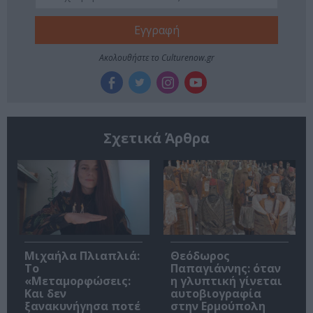
Ακολουθήστε το Culturenow.gr
Σχετικά Άρθρα
Μιχαήλα Πλιαπλιά:
Θεόδωρος
Το
Παπαγιάννης: όταν
«Μεταμορφώσεις:
η γλυπτική γίνεται
Και δεν
αυτοβιογραφία
ξανακυνήγησα ποτέ
στην Ερμούπολη