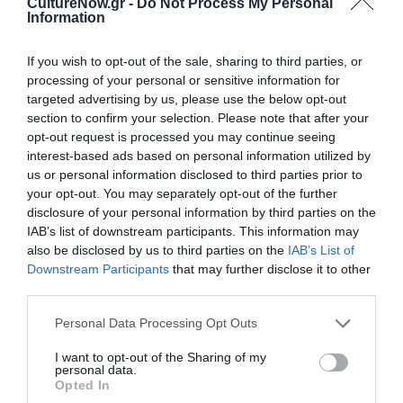
CultureNow.gr -
Do Not Process My Personal
Stewart)
, έναν ακόμα πίνακα
γροθιά στο ρατσισμό
Information
εναντίον των Αφροαμερικανών
. Ο πίνακας
απεικονίζει με καρτουνίστικο ύφος δύο αστυνομικούς
If you wish to opt-out of the sale, sharing to third parties, or
έτοιμους να χτυπήσουν με τα γκλοπ τους μία
processing of your personal or sensitive information for
απρόσωπη σιλουέτα, που περνάει ανάμεσα τους και
targeted advertising by us, please use the below opt-out
κατευθύνεται προς τον ουρανό. Η σιλουέτα συμβολίζει
section to confirm your selection. Please note that after your
opt-out request is processed you may continue seeing
τον αδικοχαμένο Michael Stewart.
interest-based ads based on personal information utilized by
us or personal information disclosed to third parties prior to
Απομόνωση και Θάνατος
your opt-out. You may separately opt-out of the further
disclosure of your personal information by third parties on the
Ο Ζαν Μισέλ Μπασκιά, όπως συχνά συνήθιζαν να λένε
IAB’s list of downstream participants. This information may
γι’ αυτόν, ήταν ο μόνος μαύρος άντρας σε ένα δωμάτιο
also be disclosed by us to third parties on the
IAB’s List of
γεμάτο λευκούς, και αυτό ήταν ιδιαίτερα μοναχικό.
Downstream Participants
that may further disclose it to other
Παρά την ολοένα και αυξανόμενη επιτυχία του,
πέρασε
third parties.
τον τελευταίο χρόνο της ζωής του απομονωμένος
Personal Data Processing Opt Outs
και σε κατάθλιψη, γεμάτος χρέη και έχοντας χάσει
επαφή με τους περισσότερους φίλους του.
Μόνη
I want to opt-out of the Sharing of my
του διέξοδος η χρήση ηρωίνης, την οποία είχε
personal data.
Opted In
προσπαθήσει πολλές φορές να σταματήσει με αποτυχία.