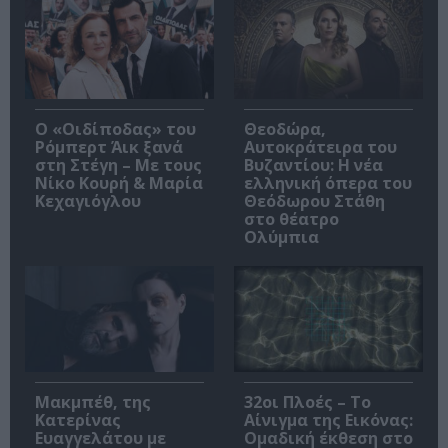
O «Οιδίποδας» του
Θεοδώρα,
Ρόμπερτ Άικ ξανά
Αυτοκράτειρα του
στη Στέγη – Με τους
Βυζαντίου: Η νέα
Νίκο Κουρή & Μαρία
ελληνική όπερα του
Κεχαγιόγλου
Θεόδωρου Στάθη
στο θέατρο
Ολύμπια
Μακμπέθ, της
32οι Πλοές – Το
Κατερίνας
Αίνιγμα της Εικόνας:
Ευαγγελάτου με
Ομαδική έκθεση στο