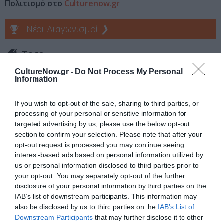
Πολιτισμό στο
Culturenow.gr
Νέοι Διαγωνισμοί
❯
Tags
CultureNow.gr -
Do Not Process My Personal
ΕΝΤΕΧΝΟ - ΛΑΪΚΟ - ΠΑΡΑΔΟΣΙΑΚΗ
ΙΟΥΛΙΑ ΚΑΡΑΠΑΤΑΚΗ
Information
ΚΑΛΟΚΑΙΡΙΝΕΣ ΣΥΝΑΥΛΙΕΣ
ΣΥΝΑΥΛΙΕΣ 2023
If you wish to opt-out of the sale, sharing to third parties, or
processing of your personal or sensitive information for
Newsletter
targeted advertising by us, please use the below opt-out
Κάθε βδομάδα στο e-mail σας τα τελευταία νέα για
section to confirm your selection. Please note that after your
την Τέχνη και τον Πολιτισμό!
opt-out request is processed you may continue seeing
interest-based ads based on personal information utilized by
us or personal information disclosed to third parties prior to
your opt-out. You may separately opt-out of the further
disclosure of your personal information by third parties on the
IAB’s list of downstream participants. This information may
Ακολουθήστε το Culturenow.gr
also be disclosed by us to third parties on the
IAB’s List of
Downstream Participants
that may further disclose it to other