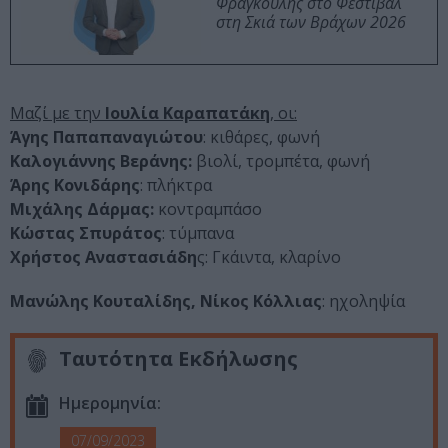
Φραγκούλης στο Φεστιβάλ
στη Σκιά των Βράχων 2026
Μαζί με την
Ιουλία Καραπατάκη
, οι:
Άγης Παπαπαναγιώτου
: κιθάρες, φωνή
Καλογιάννης Βεράνης:
βιολί, τρομπέτα, φωνή
Άρης Κονιδάρης
: πλήκτρα
Μιχάλης Δάρμας:
κοντραμπάσο
Κώστας Σπυράτος
: τύμπανα
Χρήστος Αναστασιάδη
ς: Γκάιντα, κλαρίνο
Μανώλης Κουταλίδης, Νίκος Κόλλιας
: ηχοληψία
Ταυτότητα Εκδήλωσης
Ημερομηνία:
07/09/2023