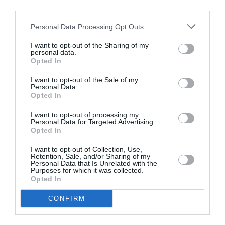
third parties.
Personal Data Processing Opt Outs
Σχετικά Άρθρα
I want to opt-out of the Sharing of my
personal data.
Opted In
I want to opt-out of the Sale of my
Personal Data.
Opted In
I want to opt-out of processing my
Personal Data for Targeted Advertising.
Το Ροκ το Ελληνικό:
Η Ελεωνόρα
Opted In
Ο Κώστας Τουρνάς
Ζουγανέλη για δύο
και ο Διονύσης
μοναδικές
I want to opt-out of Collection, Use,
Τσακνής στο
συναυλίες στην
Retention, Sale, and/or Sharing of my
Θέατρο Άλσος ΔΕΗ
Κρήτη
Personal Data that Is Unrelated with the
Purposes for which it was collected.
Opted In
CONFIRM