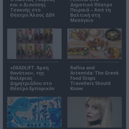
και ο Διονύσης
Δημοτικό Θέατρο
Τσακνής στο
Πειραιά – Από τη
Θέατρο Άλσος ΔΕΗ
Βαλτική στη
Μεσόγειο
«DEADLIFT. Άρση
Rafina and
θανάτου», της
Artemida: The Greek
Βαλέριας
Food Stops
Δημητριάδου στο
Travellers Should
Θέατρο Εμπορικόν
Know