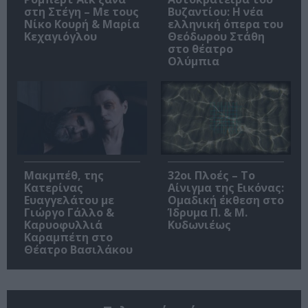
στη Στέγη – Με τους
Βυζαντίου: Η νέα
Νίκο Κουρή & Μαρία
ελληνική όπερα του
Κεχαγιόγλου
Θεόδωρου Στάθη
στο θέατρο
Ολύμπια
Μακμπέθ, της
32οι Πλοές – Το
Κατερίνας
Αίνιγμα της Εικόνας:
Ευαγγελάτου με
Ομαδική έκθεση στο
Γιώργο Γάλλο &
Ίδρυμα Π. & Μ.
Καρυοφυλλιά
Κυδωνιέως
Καραμπέτη στο
Θέατρο Βασιλάκου