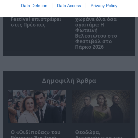
Data Deletion
Data Access
Privacy Policy
Το 2ο Triethnés
Στα τραγούδια μας
Festival επιστρέφει
χωράνε όλα όσα
στις Πρέσπες
αγαπάμε: Η
Φωτεινή
Βελεσιώτου στο
Φεστιβάλ στο
Πάρκο 2026
Δημοφιλή Άρθρα
O «Οιδίποδας» του
Θεοδώρα,
Ρόμπερτ Άικ ξανά
Αυτοκράτειρα του