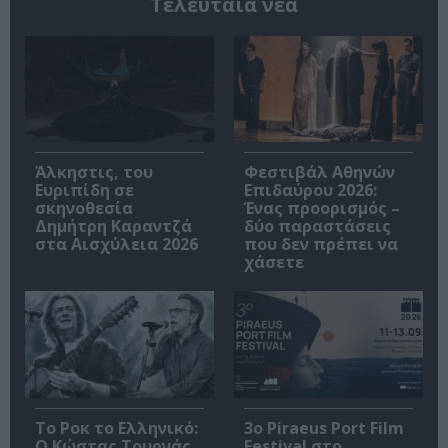
Τελευταία νέα
Άλκηστις, του
Φεστιβάλ Αθηνών
Ευριπίδη σε
Επιδαύρου 2026:
σκηνοθεσία
Ένας προορισμός –
Δημήτρη Καραντζά
δύο παραστάσεις
στα Αισχύλεια 2026
που δεν πρέπει να
χάσετε
Το Ροκ το Ελληνικό:
3o Piraeus Port Film
Ο Κώστας Τουρνάς
Festival στο