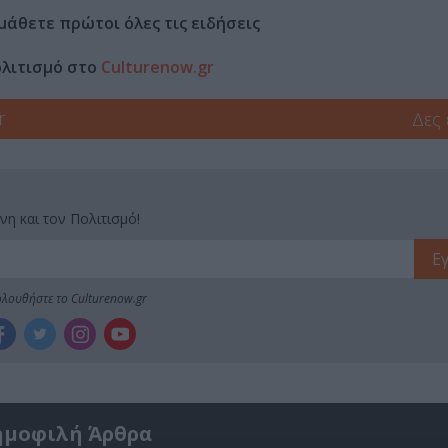
μάθετε πρώτοι όλες τις ειδήσεις
ολιτισμό στο
Culturenow.gr
r
Δες
νη και τον Πολιτισμό!
λουθήστε το Culturenow.gr
ημοφιλή Άρθρα