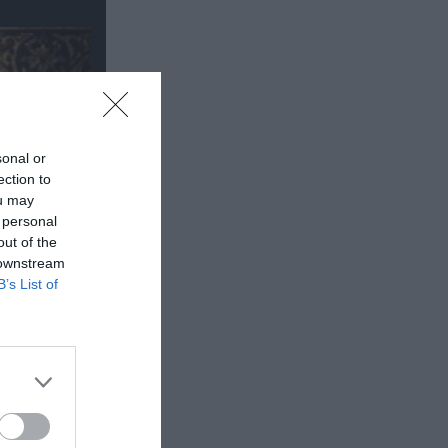
sonal or
ection to
ou may
 personal
out of the
 downstream
B’s List of
έα
θέατρο