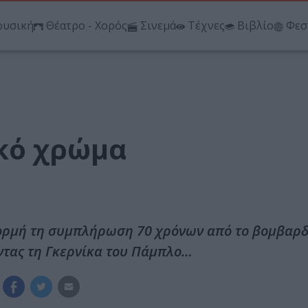
υσική
Θέατρο - Χορός
Σινεμά
Τέχνες
Βιβλίο
Φεσ
ικό χρώμα
φορμή τη συμπλήρωση 70 χρόνων από το βομβαρδ
ντας τη Γκερνίκα του Πάμπλο…