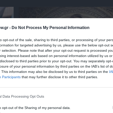
w.gr -
Do Not Process My Personal Information
to opt-out of the sale, sharing to third parties, or processing of your per
formation for targeted advertising by us, please use the below opt-out s
r selection. Please note that after your opt-out request is processed y
eing interest-based ads based on personal information utilized by us or
disclosed to third parties prior to your opt-out. You may separately opt-
losure of your personal information by third parties on the IAB’s list of
. This information may also be disclosed by us to third parties on the
IA
Participants
that may further disclose it to other third parties.
 – Με
Θεοδώρα, Αυτοκράτειρα του Βυζαντίου: Η ν
ελληνική όπερα του Θεόδωρου Στάθη στο 
Ολύμπια
l Data Processing Opt Outs
o opt-out of the Sharing of my personal data.