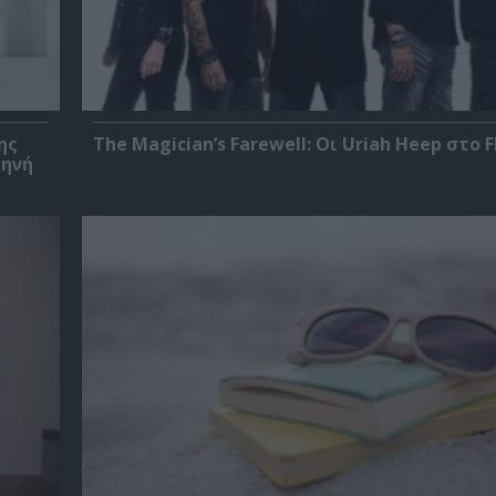
ης
The Magician’s Farewell: Οι Uriah Heep στο F
κηνή