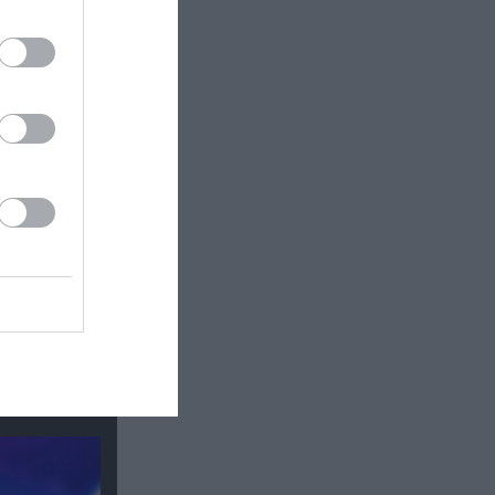
κή έκθεση