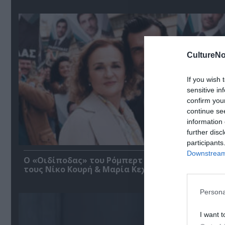
CultureNo
If you wish 
sensitive in
confirm you
continue se
information 
further disc
participants
Downstream 
O «Οιδίποδας» του Ρόμπερτ Άικ ξανά στη Στέγη
τους Νίκο Κουρή & Μαρία Κεχαγιόγλου
Persona
I want t