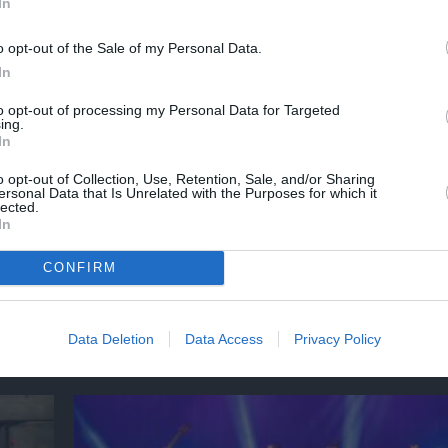
In
o opt-out of the Sale of my Personal Data.
In
to opt-out of processing my Personal Data for Targeted
ing.
In
o opt-out of Collection, Use, Retention, Sale, and/or Sharing
ersonal Data that Is Unrelated with the Purposes for which it
lected.
In
ο
32οι Πλοές – Το Αίνιγμα της Εικόνας: Ομαδι
στο Ίδρυμα Π. & Μ. Κυδωνιέως
CONFIRM
Data Deletion
Data Access
Privacy Policy
Τελευταία νέα