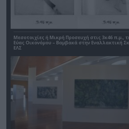
Μεσοτοιχίες ή Μικρή Προσευχή στις 3κ46 π.μ., τ
Εύας Οικονόμου – Βαμβακά στην Εναλλακτική Σ
ΕΛΣ