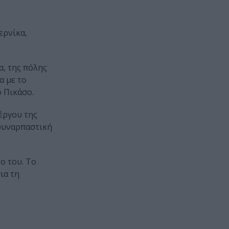
ερνίκα,
, της πόλης
α με το
ο Πικάσο.
έργου της
 συναρπαστική
ο του. Το
ια τη