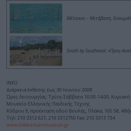
Μέτοικοι – Μετάβαση, Ενσωμά
South by Southeast: «Προς-Ανα
INFO
Διάρκεια έκθεσης έως 30 Ιουνίου 2008
Ώρες Λειτουργίας: Tρίτη-Σάββατο 10.00-14.00, Kυριακή 
Μουσείο Ελληνικής Παιδικής Τέχνης
Kόδρου 9, προέκταση οδού Bουλής, Πλάκα, 105 58, Aθή
Tηλ: 210 3312 621, 210 3312750 Fax: 210 3313 734
www.childrensartmuseum.gr