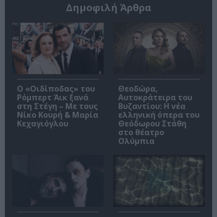
Δημοφιλή Άρθρα
O «Οιδίποδας» του
Θεοδώρα,
Ρόμπερτ Άικ ξανά
Αυτοκράτειρα του
στη Στέγη – Με τους
Βυζαντίου: Η νέα
Νίκο Κουρή & Μαρία
ελληνική όπερα του
Κεχαγιόγλου
Θεόδωρου Στάθη
στο θέατρο
Ολύμπια