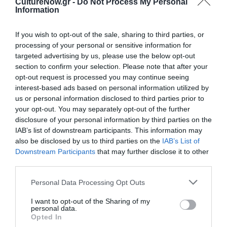
CultureNow.gr -
Do Not Process My Personal
Information
210 7223010
If you wish to opt-out of the sale, sharing to third parties, or
Ακολουθήστε το Culturenow.gr στο
Google News
και
processing of your personal or sensitive information for
μάθετε πρώτοι όλες τις ειδήσεις
targeted advertising by us, please use the below opt-out
section to confirm your selection. Please note that after your
Δείτε όλα τα
τελευταία νέα
για την Τέχνη και τον
opt-out request is processed you may continue seeing
Πολιτισμό στο
Culturenow.gr
interest-based ads based on personal information utilized by
us or personal information disclosed to third parties prior to
your opt-out. You may separately opt-out of the further
Νέοι Διαγωνισμοί
❯
disclosure of your personal information by third parties on the
IAB’s list of downstream participants. This information may
Tags
also be disclosed by us to third parties on the
IAB’s List of
Downstream Participants
that may further disclose it to other
ΔΡΑΜΑ - ΚΟΙΝΩΝΙΚΟ - ΣΥΓΧΡΟΝΟ
third parties.
ΘΕΑΤΡΙΚΕΣ ΠΑΡΑΣΤΑΣΕΙΣ 2017 - 2018
Personal Data Processing Opt Outs
ΘΕΑΤΡΟ ΙΛΙΣΙΑ - ΒΟΛΑΝΑΚΗΣ
I want to opt-out of the Sharing of my
personal data.
Opted In
Newsletter