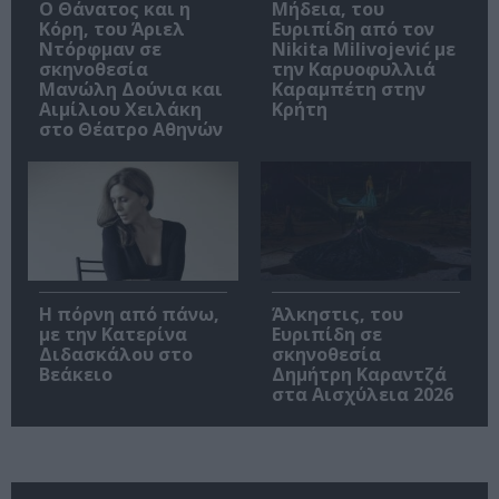
Ο Θάνατος και η
Μήδεια, του
Κόρη, του Άριελ
Ευριπίδη από τον
Ντόρφμαν σε
Nikita Milivojević με
σκηνοθεσία
την Καρυοφυλλιά
Μανώλη Δούνια και
Καραμπέτη στην
Αιμίλιου Χειλάκη
Κρήτη
στο Θέατρο Αθηνών
Η πόρνη από πάνω,
Άλκηστις, του
με την Κατερίνα
Ευριπίδη σε
Διδασκάλου στο
σκηνοθεσία
Βεάκειο
Δημήτρη Καραντζά
στα Αισχύλεια 2026