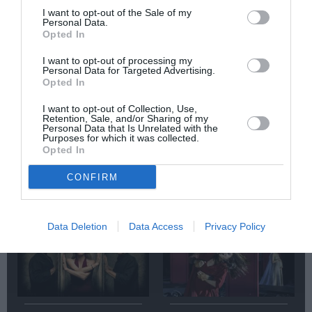
I want to opt-out of the Sale of my
Κάθε βδομάδα στο e-mail σας τα τελευταία νέα για
Personal Data.
την Τέχνη και τον Πολιτισμό!
Opted In
I want to opt-out of processing my
Personal Data for Targeted Advertising.
Opted In
I want to opt-out of Collection, Use,
Retention, Sale, and/or Sharing of my
Ακολουθήστε το Culturenow.gr
Personal Data that Is Unrelated with the
Purposes for which it was collected.
Opted In
CONFIRM
Σχετικά Άρθρα
Data Deletion
Data Access
Privacy Policy