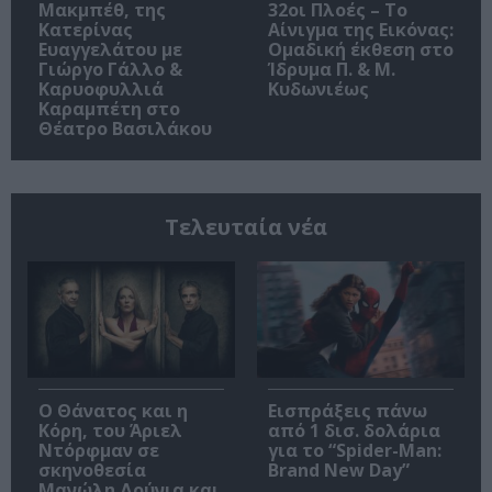
Μακμπέθ, της
32οι Πλοές – Το
Κατερίνας
Αίνιγμα της Εικόνας:
Ευαγγελάτου με
Ομαδική έκθεση στο
Γιώργο Γάλλο &
Ίδρυμα Π. & Μ.
Καρυοφυλλιά
Κυδωνιέως
Καραμπέτη στο
Θέατρο Βασιλάκου
Τελευταία νέα
Ο Θάνατος και η
Εισπράξεις πάνω
Κόρη, του Άριελ
από 1 δισ. δολάρια
Ντόρφμαν σε
για το “Spider-Man:
σκηνοθεσία
Brand New Day”
Μανώλη Δούνια και