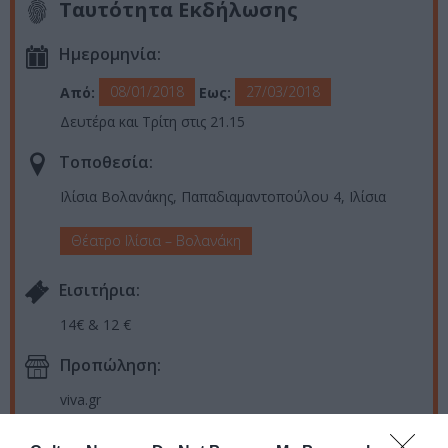
Ταυτότητα Εκδήλωσης
Ημερομηνία:
08/01/2018
27/03/2018
Από:
Εως:
Δευτέρα και Τρίτη στις 21.15
Τοποθεσία:
Ιλίσια Βολανάκης, Παπαδιαμαντοπούλου 4, Ιλίσια
Θέατρο Ιλίσια – Βολανάκη
Eισιτήρια:
14€ & 12 €
Προπώληση:
viva.gr
Πληροφορίες / Κρατήσεις: