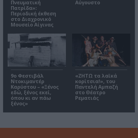
Πνευματική
Αύγουστο
Πατρίδα»:
Περιοδική έκθεση
στο Διαχρονικό
Μουσείο Αίγινας
9ο Φεστιβάλ
«ΖΗΤΩ τα λαϊκά
Ντοκιμαντέρ
κορίτσια!», του
Καρύστου – «Ξένος
Παντελή Αμπαζή
εδώ, ξένος εκεί,
στο Θέατρο
όπου κι αν πάω
Ρεματιάς
ξένος»