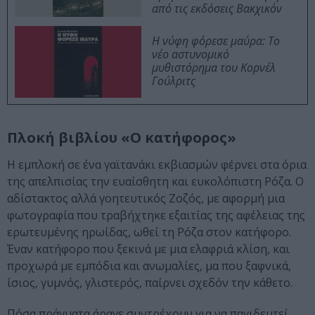
από τις εκδόσεις Βακχικόν
Η νύφη φόρεσε μαύρα: Το
νέο αστυνομικό
μυθιστόρημα του Κορνέλ
Γούλριτς
Πλοκή βιβλίου «Ο κατήφορος»
Η εμπλοκή σε ένα γαϊτανάκι εκβιασμών φέρνει στα όρια
της απελπισίας την ευαίσθητη και ευκολόπιστη Ρόζα. Ο
αδίστακτος αλλά γοητευτικός Ζοζός, με αφορμή μια
φωτογραφία που τραβήχτηκε εξαιτίας της αφέλειας της
ερωτευμένης ηρωίδας, ωθεί τη Ρόζα στον κατήφορο.
Έναν κατήφορο που ξεκινά με μια ελαφριά κλίση, και
προχωρά με εμπόδια και ανωμαλίες, μα που ξαφνικά,
ίσιος, γυμνός, γλιστερός, παίρνει σχεδόν την κάθετο.
Πόσα πράγματα άραγε συντρέχουν για να παγιδευτεί