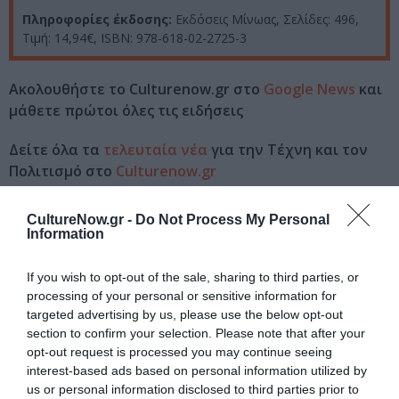
Πληροφορίες έκδοσης:
Εκδόσεις Μίνωας, Σελίδες: 496,
Τιμή: 14,94€, ISBN: 978-618-02-2725-3
Ακολουθήστε το Culturenow.gr στο
Google News
και
μάθετε πρώτοι όλες τις ειδήσεις
Δείτε όλα τα
τελευταία νέα
για την Τέχνη και τον
Πολιτισμό στο
Culturenow.gr
Νέοι Διαγωνισμοί
❯
CultureNow.gr -
Do Not Process My Personal
Information
Tags
If you wish to opt-out of the sale, sharing to third parties, or
ΕΚΔΟΣΕΙΣ ΜΙΝΩΑΣ
ΕΛΛΗΝΕΣ ΣΥΓΓΡΑΦΕΙΣ
processing of your personal or sensitive information for
targeted advertising by us, please use the below opt-out
ΠΕΖΟΓΡΑΦΙΑ
section to confirm your selection. Please note that after your
opt-out request is processed you may continue seeing
interest-based ads based on personal information utilized by
Newsletter
us or personal information disclosed to third parties prior to