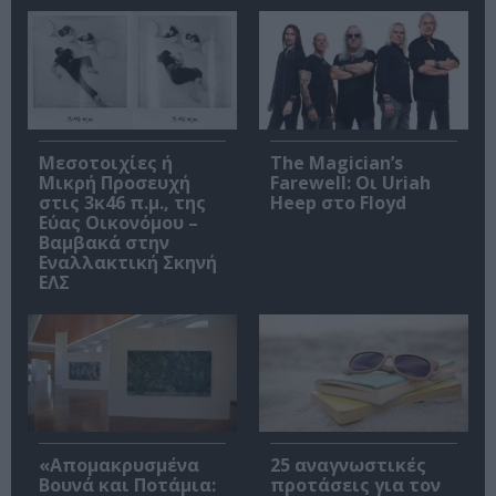
Μεσοτοιχίες ή
The Magician’s
Μικρή Προσευχή
Farewell: Οι Uriah
στις 3κ46 π.μ., της
Heep στο Floyd
Εύας Οικονόμου –
Βαμβακά στην
Εναλλακτική Σκηνή
ΕΛΣ
«Απομακρυσμένα
25 αναγνωστικές
Βουνά και Ποτάμια:
προτάσεις για τον