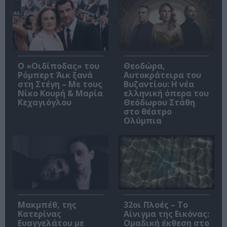
O «Οιδίποδας» του
Θεοδώρα,
Ρόμπερτ Άικ ξανά
Αυτοκράτειρα του
στη Στέγη – Με τους
Βυζαντίου: Η νέα
Νίκο Κουρή & Μαρία
ελληνική όπερα του
Κεχαγιόγλου
Θεόδωρου Στάθη
στο θέατρο
Ολύμπια
Μακμπέθ, της
32οι Πλοές – Το
Κατερίνας
Αίνιγμα της Εικόνας:
Ευαγγελάτου με
Ομαδική έκθεση στο