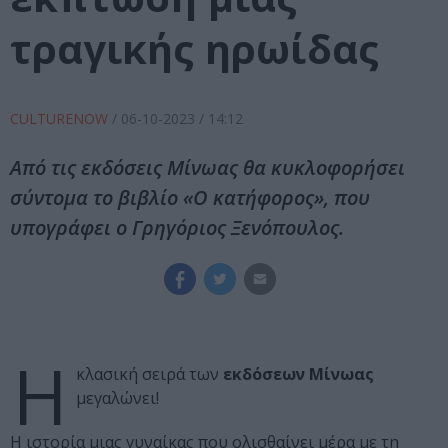
τραγικής ηρωίδας
CULTURENOW
/
06-10-2023
/ 14:12
Από τις εκδόσεις Μίνωας θα κυκλοφορήσει
σύντομα το βιβλίο «Ο κατήφορος», που
υπογράφει ο Γρηγόριος Ξενόπουλος.
Η
κλασική σειρά των
εκδόσεων Μίνωας
μεγαλώνει!
Η ιστορία μιας γυναίκας που ολισθαίνει μέρα με τη