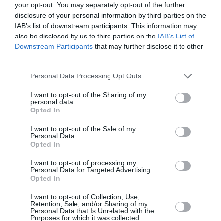
Κάθε βδομάδα στο e-mail σας τα τελευταία νέα για
your opt-out. You may separately opt-out of the further
την Τέχνη και τον Πολιτισμό!
disclosure of your personal information by third parties on the
IAB’s list of downstream participants. This information may
also be disclosed by us to third parties on the
IAB’s List of
Downstream Participants
that may further disclose it to other
third parties.
Personal Data Processing Opt Outs
Ακολουθήστε το Culturenow.gr
I want to opt-out of the Sharing of my
personal data.
Opted In
I want to opt-out of the Sale of my
Σχετικά Άρθρα
Personal Data.
Opted In
I want to opt-out of processing my
Personal Data for Targeted Advertising.
Opted In
I want to opt-out of Collection, Use,
Retention, Sale, and/or Sharing of my
Personal Data that Is Unrelated with the
Αυτοβιογραφία
Αντόνιο Πόρτσια –
Purposes for which it was collected.