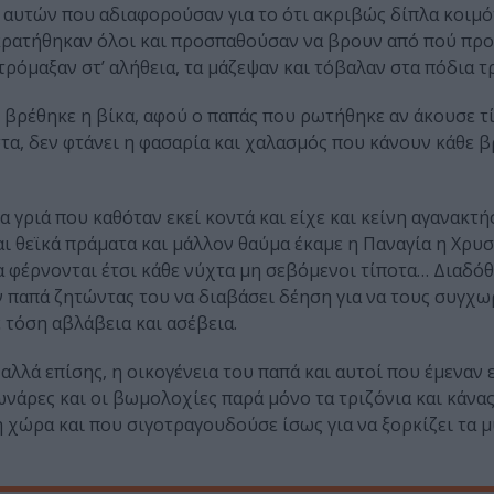
 αυτών που αδιαφορούσαν για το ότι ακριβώς δίπλα κοιμό
οκρατήθηκαν όλοι και προσπαθούσαν να βρουν από πού προ
τρόμαξαν στ’ αλήθεια, τα μάζεψαν και τόβαλαν στα πόδια τ
ύ βρέθηκε η βίκα, αφού ο παπάς που ρωτήθηκε αν άκουσε τ
τα, δεν φτάνει η φασαρία και χαλασμός που κάνουν κάθε β
 γριά που καθόταν εκεί κοντά και είχε και κείνη αγανακτή
ι θεϊκά πράματα και μάλλον θαύμα έκαμε η Παναγία η Χρυ
α φέρνονται έτσι κάθε νύχτα μη σεβόμενοι τίποτα… Διαδό
ν παπά ζητώντας του να διαβάσει δέηση για να τους συγχω
τόση αβλάβεια και ασέβεια.
αλλά επίσης, η οικογένεια του παπά και αυτοί που έμεναν ε
νάρες και οι βωμολοχίες παρά μόνο τα τριζόνια και κάνα
 χώρα και που σιγοτραγουδούσε ίσως για να ξορκίζει τα 