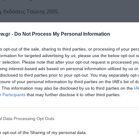
, Εκδόσεις Τσώνης 2005.
 in Melbourne, Δίγλωσση Ποιητική Συλλογή, Εκδόσεις Τ
w.gr -
Do Not Process My Personal Information
ς Περίπλους 2013.
to opt-out of the sale, sharing to third parties, or processing of your per
2014.
formation for targeted advertising by us, please use the below opt-out s
r selection. Please note that after your opt-out request is processed y
eing interest-based ads based on personal information utilized by us or
disclosed to third parties prior to your opt-out. You may separately opt-
losure of your personal information by third parties on the IAB’s list of
. This information may also be disclosed by us to third parties on the
IA
 τις λέγαμε παλιά στη Ζάκυνθο, στην ιστοσελίδα Στον Ίσκι
Participants
that may further disclose it to other third parties.
 στο νου μου ένα παλιό περιστατικό, συνέβη πριν από το
αυτή τη φορά, αλλά στη Μπόχαλη που εφημέρευε ο αείμνησ
l Data Processing Opt Outs
ίσμα συνεχόμενο με την εκκλησία και με ψηλά μουράγια στα
o opt-out of the Sharing of my personal data.
το καμπαναριό, χωρίς να χρειάζεται να βγούμε έξω. Το πλά