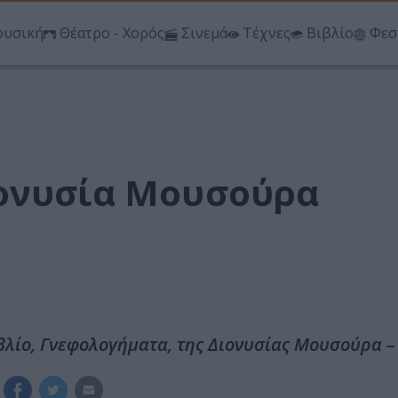
υσική
Θέατρο - Χορός
Σινεμά
Τέχνες
Βιβλίο
Φεσ
ιονυσία Μουσούρα
ιβλίο, Γνεφολογήματα, της Διονυσίας Μουσούρα 