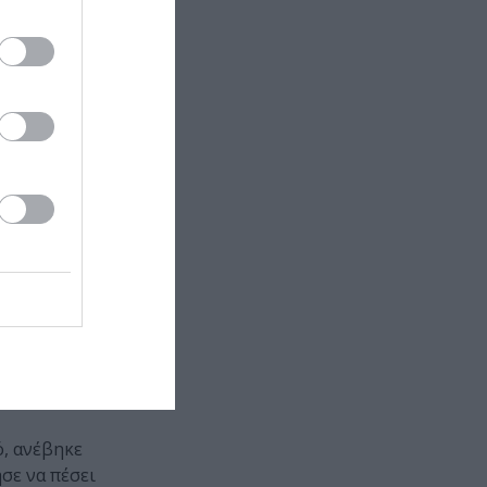
ται να
κρατούσε …
ται γυναίκες
τραγουδώντας,
ότερες φορές
αθούσαμε να
τα.
 Ιερό να
έχρι τα
ς δίπλα
τονες.
ια-δυο μέρες
ό, ανέβηκε
σε να πέσει