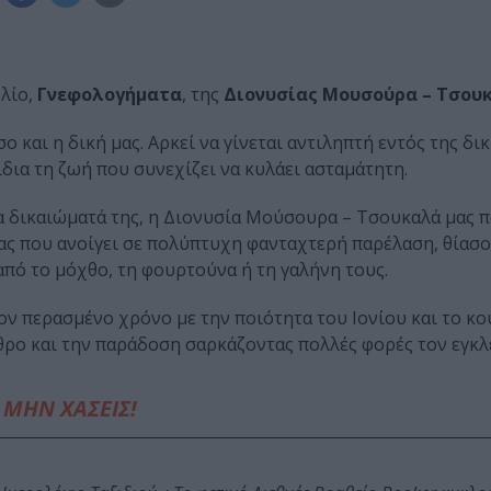
λίο,
Γνεφολογήματα
, της
Διονυσίας Μουσούρα – Τσου
 και η δική μας. Αρκεί να γίνεται αντιληπτή εντός της δι
ίδια τη ζωή που συνεχίζει να κυλάει ασταμάτητη.
α δικαιώματά της, η Διονυσία Μούσουρα – Τσουκαλά μας 
λιας που ανοίγει σε πολύπτυχη φανταχτερή παρέλαση, θίασ
πό το μόχθο, τη φουρτούνα ή τη γαλήνη τους.
τον περασμένο χρόνο με την ποιότητα του Ιονίου και το κ
ο και την παράδοση σαρκάζοντας πολλές φορές τον εγκλε
ΜΗΝ ΧΑΣΕΙΣ!