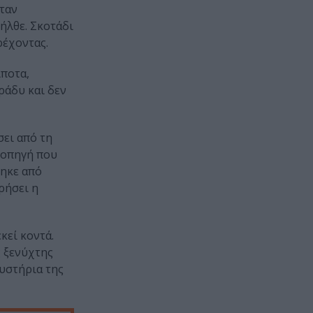
ταν
ήλθε. Σκοτάδι
ρέχοντας.
ίποτα,
ράδυ και δεν
σει από τη
σοπηγή που
θηκε από
ρήσει η
κεί κοντά.
ς ξενύχτης
μυστήρια της