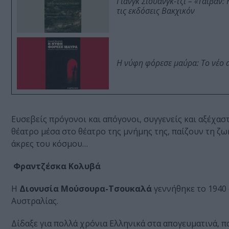
Γιανγκ Σιουάνγκ-τζι – «Ταϊβάν
τις εκδόσεις Βακχικόν
Η νύφη φόρεσε μαύρα: Το νέο 
Ευσεβείς πρόγονοι και απόγονοι, συγγενείς και αξέχασ
θέατρο μέσα στο θέατρο της μνήμης της, παίζουν τη ζωή
άκρες του κόσμου…
Φραντζέσκ
Η
Διονυσία Moύσουρα-Τσουκαλά
γεννήθηκε το 1940
Αυστραλίας.
Δίδαξε για πολλά χρόνια Ελληνικά στα απογευματινά,