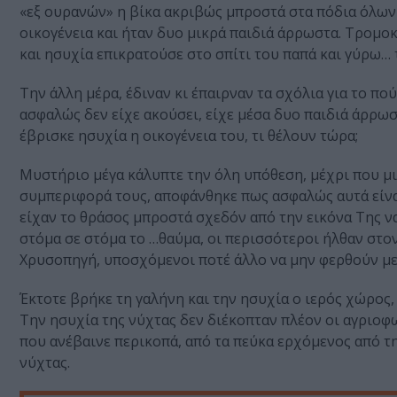
«εξ ουρανών» η βίκα ακριβώς μπροστά στα πόδια όλων
οικογένεια και ήταν δυο μικρά παιδιά άρρωστα. Τρομ
και ησυχία επικρατούσε στο σπίτι του παπά και γύρω… 
Την άλλη μέρα, έδιναν κι έπαιρναν τα σχόλια για το πο
ασφαλώς δεν είχε ακούσει, είχε μέσα δυο παιδιά άρρωσ
έβρισκε ησυχία η οικογένεια του, τι θέλουν τώρα;
Μυστήριο μέγα κάλυπτε την όλη υπόθεση, μέχρι που μια
συμπεριφορά τους, αποφάνθηκε πως ασφαλώς αυτά είνα
είχαν το θράσος μπροστά σχεδόν από την εικόνα Της ν
στόμα σε στόμα το …θαύμα, οι περισσότεροι ήλθαν στο
Χρυσοπηγή, υποσχόμενοι ποτέ άλλο να μην φερθούν με 
Έκτοτε βρήκε τη γαλήνη και την ησυχία ο ιερός χώρος, 
Την ησυχία της νύχτας δεν διέκοπταν πλέον οι αγριοφω
που ανέβαινε περικοπά, από τα πεύκα ερχόμενος από τη
νύχτας.