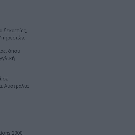
α δεκαετίες,
Υπηρεσιών.
ας, όπου
γγλική
ί σε
α, Αυστραλία
ions 2000.