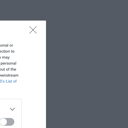
σώνης 2007.
sonal or
ection to
ou may
 personal
out of the
 downstream
B’s List of
ο του Ίσκιου,
υς
τος παπάκης
 πλαϊνά, που
τωμα μπροστά