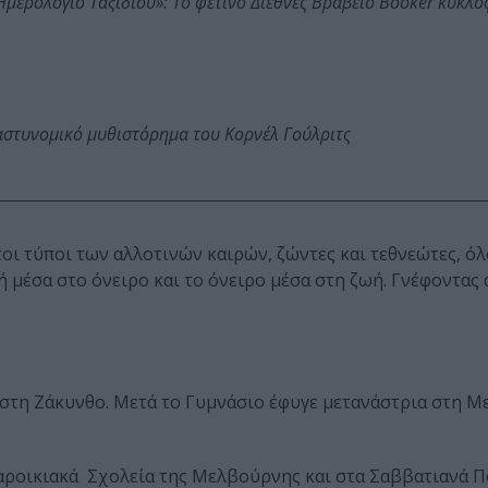
: Ημερολόγιο Ταξιδιού»: Το φετινό Διεθνές Βραβείο Booker κυκλ
αστυνομικό μυθιστόρημα του Κορνέλ Γούλριτς
τοι τύποι των αλλοτινών καιρών, ζώντες και τεθνεώτες, όλ
 μέσα στο όνειρο και το όνειρο μέσα στη ζωή. Γνέφοντας α
α Κολυβά
 στη Zάκυνθο. Μετά το Γυμνάσιο έφυγε μετανάστρια στη 
 παροικιακά Σχολεία της Μελβούρνης και στα Σαββατιανά