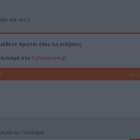
-960-438-162-3
μάθετε πρώτοι όλες τις ειδήσεις
ολιτισμό στο
Culturenow.gr
r
Δες
νη και τον Πολιτισμό!