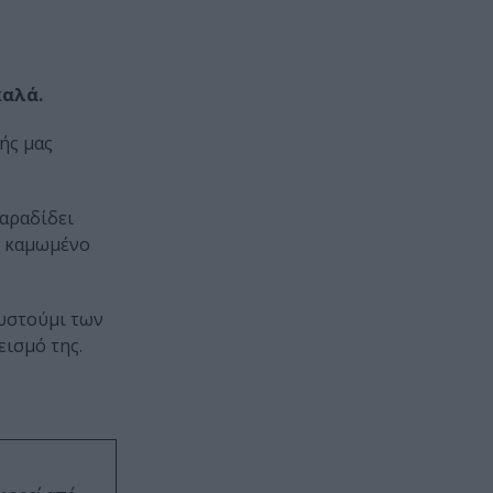
καλά.
κής μας
παραδίδει
ο καμωμένο
ουστούμι των
ισμό της.