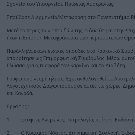
Σχολεία του Υπουργείου Παιδείας Αυστραλίας.
Σπούδασε Διερμηνεία/Μετάφραση στο Πανεπιστήμιο R
Μετά το πέρας των σπουδών της, ειδικεύτηκε στην Ψυχι
ήταν η Επίσημη Μεταφράστρια των περισσότερων Ομο
Παράλληλα έκανε ειδικές σπουδές στο Καρκινικό Συμβ
αποφοίτησε ως Επιμορφωτική Σύμβουλος. Μέσω αυτού τ
Γλώσσα, για ό,τι αφορά τον Καρκίνο και το Διαβήτη.
Γράφει από νεαρή ηλικία. Έχει ανθολογηθεί σε Αυστραλί
Λογοτεχνικούς Διαγωνισμούς σε αυτές τις χώρες. Δημο
και Καναδά.
Έργα της :
1. Σκυφτές Ανεμώνες, Τετραλογία, ποίηση, Εκδόσεις
2. Ο Κραταιός Νόστος, Διηγηματική Συλλογή, Έκδοση Π