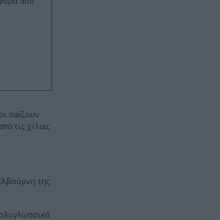
οφορεί από
οι παίζουν
πό τις χίλιες
Μελβούρνη της
 Πολυγλωσσικά