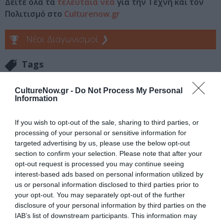
Δείτε όλα τα
τελευταία νέα
για την Τέχνη και τον
Πολιτισμό στο
Culturenow.gr
Νέοι Διαγωνισμοί
❯
Tags
ΕΚΔΟΣΕΙΣ ΠΑΠΑΔΟΠΟΥΛΟΣ
CultureNow.gr -
Do Not Process My Personal
Information
Newsletter
If you wish to opt-out of the sale, sharing to third parties, or
Κάθε βδομάδα στο e-mail σας τα τελευταία νέα για
processing of your personal or sensitive information for
την Τέχνη και τον Πολιτισμό!
targeted advertising by us, please use the below opt-out
section to confirm your selection. Please note that after your
opt-out request is processed you may continue seeing
interest-based ads based on personal information utilized by
us or personal information disclosed to third parties prior to
your opt-out. You may separately opt-out of the further
Ακολουθήστε το Culturenow.gr
disclosure of your personal information by third parties on the
IAB’s list of downstream participants. This information may