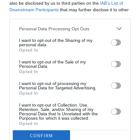
also be disclosed by us to third parties on the
IAB’s List of
Downstream Participants
that may further disclose it to other
third parties.
Σχετικά Άρθρα
Personal Data Processing Opt Outs
I want to opt-out of the Sharing of my
personal data.
Opted In
I want to opt-out of the Sale of my
Personal Data.
Opted In
Πολυάννα Το
ΚΠΙΣΝ: Park your
παιχνίδι της χαράς,
Cinema – Αύγουστος
I want to opt-out of processing my
της Κάρμεν
2026
Personal Data for Targeted Advertising.
Ρουγγέρη στο 55ο
Opted In
Φεστιβάλ Ολύμπου
2026
I want to opt-out of Collection, Use,
Retention, Sale, and/or Sharing of my
Personal Data that Is Unrelated with the
Purposes for which it was collected.
Opted In
CONFIRM