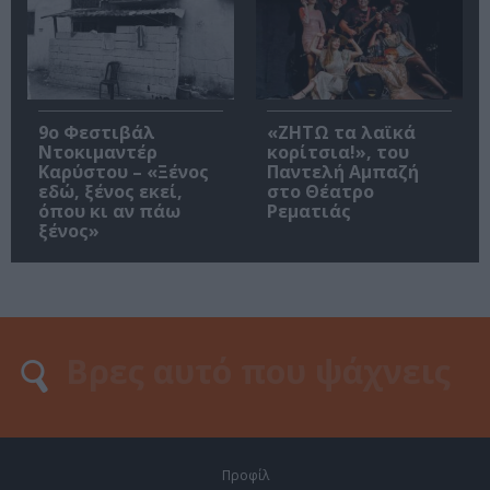
9ο Φεστιβάλ
«ΖΗΤΩ τα λαϊκά
Ντοκιμαντέρ
κορίτσια!», του
Καρύστου – «Ξένος
Παντελή Αμπαζή
εδώ, ξένος εκεί,
στο Θέατρο
όπου κι αν πάω
Ρεματιάς
ξένος»
Προφίλ