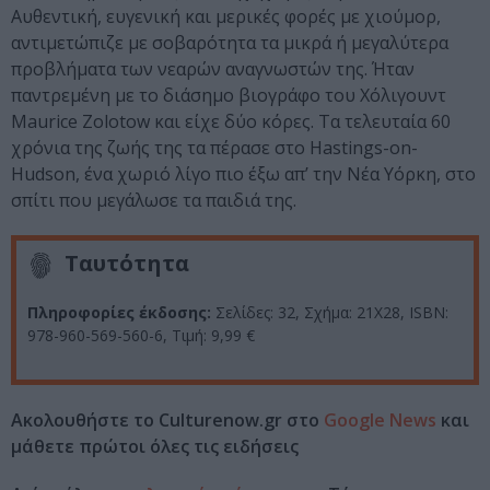
Αυθεντική, ευγενική και μερικές φορές με χιούμορ,
αντιμετώπιζε με σοβαρότητα τα μικρά ή μεγαλύτερα
προβλήματα των νεαρών αναγνωστών της. Ήταν
παντρεμένη με το διάσημο βιογράφο του Χόλιγουντ
Maurice Zolotow και είχε δύο κόρες. Τα τελευταία 60
χρόνια της ζωής της τα πέρασε στο Hastings-on-
Hudson, ένα χωριό λίγο πιο έξω απ’ την Νέα Υόρκη, στο
σπίτι που μεγάλωσε τα παιδιά της.
Ταυτότητα
Πληροφορίες έκδοσης:
Σελίδες: 32, Σχήμα: 21Χ28, ΙSBN:
978-960-569-560-6, Τιμή: 9,99 €
Ακολουθήστε το Culturenow.gr στο
Google News
και
μάθετε πρώτοι όλες τις ειδήσεις