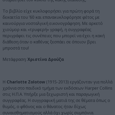
Το βιβλίο είχε κυκλοφορήσει για πρώτη φορά τη
δεκαετία του ’60 και επανακυκλοφόρησε φέτος με
καινούργια νοσταλγική εικονογράφηση. Με αρκετό
χιούμορ και «τρυφερή» γραφή, η συγγραφέας
περιγράφει τις συνέπειες που μπορεί να έχει η κακή
διάθεση όταν ο καθένας ξεσπάει σε όποιον βρει
μπροστά του!
Μετάφραση:
Χριστίνα Δρούζα
Η
Charlotte Zolotow
(1915-2013) εργάζονταν για πολλά
χρόνια στο παιδικό τμήμα των εκδόσεων Harper Collins
στις Η.Π.Α. Υπήρξε μια ξεχωριστή και παραγωγική
συγγραφέας. Η συγγραφική ματιά της σε θέματα όπως ο
θυμός, ο φθόνος και ο θάνατος ήταν δίχως
συναισθηματισμούς αλλά όχι χωρίς συμπόνια.