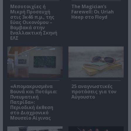
Μεσοτοιχίες ή
The Magician’s
Μικρή Προσευχή
Farewell: Οι Uriah
στις 3κ46 π.μ., της
Heep στο Floyd
Εύας Οικονόμου –
Βαμβακά στην
Εναλλακτική Σκηνή
ΕΛΣ
«Απομακρυσμένα
25 αναγνωστικές
Βουνά και Ποτάμια:
προτάσεις για τον
Πνευματική
Αύγουστο
Πατρίδα»:
Περιοδική έκθεση
στο Διαχρονικό
Μουσείο Αίγινας