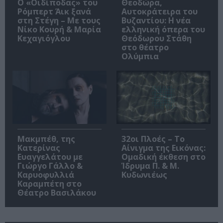
O «Οιδίποδας» του
Θεοδώρα,
Ρόμπερτ Άικ ξανά
Αυτοκράτειρα του
στη Στέγη – Με τους
Βυζαντίου: Η νέα
Νίκο Κουρή & Μαρία
ελληνική όπερα του
Κεχαγιόγλου
Θεόδωρου Στάθη
στο θέατρο
Ολύμπια
Μακμπέθ, της
32οι Πλοές – Το
Κατερίνας
Αίνιγμα της Εικόνας:
Ευαγγελάτου με
Ομαδική έκθεση στο
Γιώργο Γάλλο &
Ίδρυμα Π. & Μ.
Καρυοφυλλιά
Κυδωνιέως
Καραμπέτη στο
Θέατρο Βασιλάκου