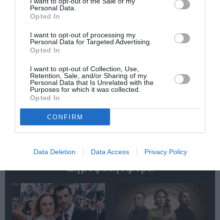
I want to opt-out of the Sale of my
Personal Data.
Opted In
I want to opt-out of processing my
Personal Data for Targeted Advertising.
Opted In
O κύριος Βρομύλος,
Τα Στενά
του Ντέιβιντ
Παπούτσια, της
Ουάλιαμς σε
Ζωρζ Σαρή σε
I want to opt-out of Collection, Use,
Retention, Sale, and/or Sharing of my
σκηνοθεσία
σκηνοθεσία
Personal Data that Is Unrelated with the
Δημήτρη Δεγαΐτη
Αθανασίας
Purposes for which it was collected.
στο 12ο Διεθνές
Καλογιάννη στον
Opted In
Φεστιβάλ Άνδρου
Κινηματογράφο
Αθηναία
CONFIRM
Data Deletion
Data Access
Privacy Policy
Δημοφιλή Άρθρα