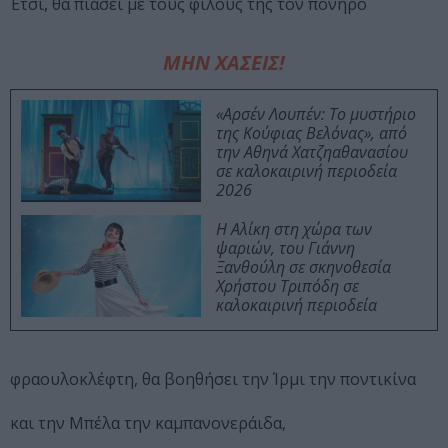
Έτσι, θα πιάσει με τους φίλους της τον πονηρό
ΜΗΝ ΧΑΣΕΙΣ!
«Αρσέν Λουπέν: Το μυστήριο
της Κούφιας Βελόνας», από
την Αθηνά Χατζηαθανασίου
σε καλοκαιρινή περιοδεία
2026
Η Αλίκη στη χώρα των
ψαριών, του Γιάννη
Ξανθούλη σε σκηνοθεσία
Χρήστου Τριπόδη σε
καλοκαιρινή περιοδεία
φραουλοκλέφτη, θα βοηθήσει την Ίρμι την ποντικίνα
και την Μπέλα την καμπανονεράιδα,