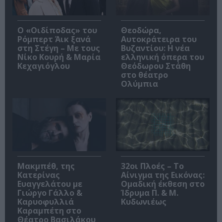
O «Οιδίποδας» του
Θεοδώρα,
Ρόμπερτ Άικ ξανά
Αυτοκράτειρα του
στη Στέγη – Με τους
Βυζαντίου: Η νέα
Νίκο Κουρή & Μαρία
ελληνική όπερα του
Κεχαγιόγλου
Θεόδωρου Στάθη
στο θέατρο
Ολύμπια
Μακμπέθ, της
32οι Πλοές – Το
Κατερίνας
Αίνιγμα της Εικόνας:
Ευαγγελάτου με
Ομαδική έκθεση στο
Γιώργο Γάλλο &
Ίδρυμα Π. & Μ.
Καρυοφυλλιά
Κυδωνιέως
Καραμπέτη στο
Θέατρο Βασιλάκου