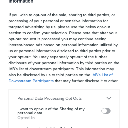
Information
Ακολουθήστε το Culturenow.gr
If you wish to opt-out of the sale, sharing to third parties, or
processing of your personal or sensitive information for
targeted advertising by us, please use the below opt-out
section to confirm your selection. Please note that after your
Σχετικά Άρθρα
opt-out request is processed you may continue seeing
interest-based ads based on personal information utilized by
us or personal information disclosed to third parties prior to
your opt-out. You may separately opt-out of the further
disclosure of your personal information by third parties on the
IAB’s list of downstream participants. This information may
also be disclosed by us to third parties on the
IAB’s List of
Downstream Participants
that may further disclose it to other
Πολυάννα Το
ΚΠΙΣΝ: Park your
third parties.
παιχνίδι της χαράς,
Cinema – Αύγουστος
της Κάρμεν
2026
Personal Data Processing Opt Outs
Ρουγγέρη στο 55ο
Φεστιβάλ Ολύμπου
I want to opt-out of the Sharing of my
2026
personal data.
Opted In