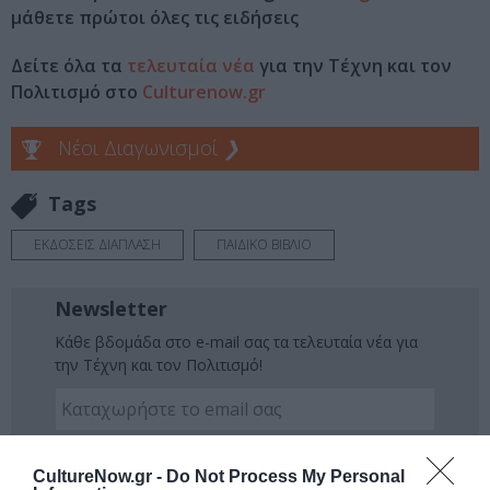
μάθετε πρώτοι όλες τις ειδήσεις
Δείτε όλα τα
τελευταία νέα
για την Τέχνη και τον
Πολιτισμό στο
Culturenow.gr
Νέοι Διαγωνισμοί
❯
Tags
ΕΚΔΟΣΕΙΣ ΔΙΑΠΛΑΣΗ
ΠΑΙΔΙΚΟ ΒΙΒΛΙΟ
Newsletter
Κάθε βδομάδα στο e-mail σας τα τελευταία νέα για
την Τέχνη και τον Πολιτισμό!
CultureNow.gr -
Do Not Process My Personal