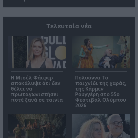
Τελευταία νέα
Η Μισέλ Φάιφερ
Πολυάννα Το
αποκάλυψε ότι δεν
παιχνίδι της χαράς,
θέλει να
της Κάρμεν
πρωταγωνιστήσει
Ρουγγέρη στο 55ο
ποτέ ξανά σε ταινία
Φεστιβάλ Ολύμπου
2026