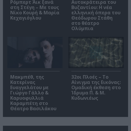
Ρόμπερτ Άικ ξανά
Αυτοκράτειρα του
στη Στέγη – Με τους
Βυζαντίου: Η νέα
Νίκο Κουρή & Μαρία
ελληνική όπερα του
Κεχαγιόγλου
Θεόδωρου Στάθη
στο θέατρο
Ολύμπια
Μακμπέθ, της
32οι Πλοές – Το
Κατερίνας
Αίνιγμα της Εικόνας:
Ευαγγελάτου με
Ομαδική έκθεση στο
Γιώργο Γάλλο &
Ίδρυμα Π. & Μ.
Καρυοφυλλιά
Κυδωνιέως
Καραμπέτη στο
Θέατρο Βασιλάκου