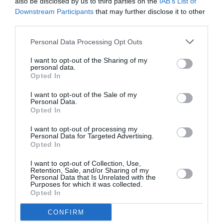
also be disclosed by us to third parties on the
IAB’s List of
Downstream Participants
that may further disclose it to other
Tags
third parties.
Personal Data Processing Opt Outs
ΓΚΑΛΕΡΙ ΤΕΧΝΗΣ - ΑΙΘΟΥΣΕΣ ΤΕΧΝΗΣ
ΔΩΡΕΑΝ ΕΚΔΗΛΩΣΕΙΣ
ΕΙΚΑΣΤΙΚΕΣ ΕΚΘΕΣΕΙΣ
I want to opt-out of the Sharing of my
personal data.
ΖΩΓΡΑΦΙΚΗ
ΖΩΓΡΑΦΟΣ
ΟΜΑΔΙΚΕΣ ΕΚΘΕΣΕΙΣ
Opted In
I want to opt-out of the Sale of my
Personal Data.
Newsletter
Opted In
Κάθε βδομάδα στο e-mail σας τα τελευταία νέα για
I want to opt-out of processing my
την Τέχνη και τον Πολιτισμό!
Personal Data for Targeted Advertising.
Opted In
I want to opt-out of Collection, Use,
Retention, Sale, and/or Sharing of my
Personal Data that Is Unrelated with the
Purposes for which it was collected.
Opted In
Ακολουθήστε το Culturenow.gr
CONFIRM