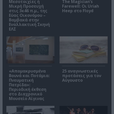
Μεσοτοιχίες ή
The Magician’s
Μικρή Προσευχή
Farewell: Οι Uriah
στις 3κ46 π.μ., της
Heep στο Floyd
Εύας Οικονόμου –
Βαμβακά στην
Εναλλακτική Σκηνή
ΕΛΣ
«Απομακρυσμένα
25 αναγνωστικές
Βουνά και Ποτάμια:
προτάσεις για τον
Πνευματική
Αύγουστο
Πατρίδα»:
Περιοδική έκθεση
στο Διαχρονικό
Μουσείο Αίγινας