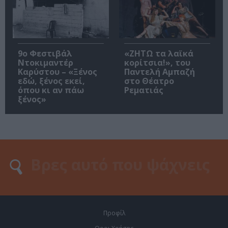
9ο Φεστιβάλ
«ΖΗΤΩ τα λαϊκά
Ντοκιμαντέρ
κορίτσια!», του
Καρύστου – «Ξένος
Παντελή Αμπαζή
εδώ, ξένος εκεί,
στο Θέατρο
όπου κι αν πάω
Ρεματιάς
ξένος»
Προφίλ