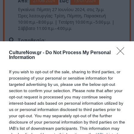
27/06/2024
13/07/2024
Από:
Εως:
Εγκαίνια: Πέμπτη 27 Ιουνίου 2024, στις 7μ.μ.
Ώρες λειτουργίας: Τρίτη, Πέμπτη, Παρασκευή
10:00 π.μ.–8:00 μ.μ. | Τετάρτη 10:00 π.μ.–5:00 μ.μ. |
Σάββατο 11:00 π.μ.–4:00 μ.μ.
Τοποθεσία:
Thalia Gallery, Σκουφά 51, Αθήνα
CultureNow.gr -
Do Not Process My Personal
Information
Πληροφορίες / Κρατήσεις:
If you wish to opt-out of the sale, sharing to third parties, or
Τηλ.: 698 404 3492 |
thalia-artspace.gr
processing of your personal or sensitive information for
targeted advertising by us, please use the below opt-out
Ακολουθήστε το Culturenow.gr στο
Google News
και
section to confirm your selection. Please note that after your
μάθετε πρώτοι όλες τις ειδήσεις
opt-out request is processed you may continue seeing
interest-based ads based on personal information utilized by
us or personal information disclosed to third parties prior to
Δείτε όλα τα
τελευταία νέα
για την Τέχνη και τον
your opt-out. You may separately opt-out of the further
Πολιτισμό στο
Culturenow.gr
disclosure of your personal information by third parties on the
IAB’s list of downstream participants. This information may
Νέοι Διαγωνισμοί
❯