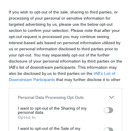
If you wish to opt-out of the sale, sharing to third parties, or
processing of your personal or sensitive information for
targeted advertising by us, please use the below opt-out
section to confirm your selection. Please note that after your
opt-out request is processed you may continue seeing
interest-based ads based on personal information utilized by
us or personal information disclosed to third parties prior to
your opt-out. You may separately opt-out of the further
disclosure of your personal information by third parties on the
IAB’s list of downstream participants. This information may
also be disclosed by us to third parties on the
IAB’s List of
Διαβάστε επίσης:
Downstream Participants
that may further disclose it to other
third parties.
10ο Διεθνές Φεστιβάλ Χορού και Παραστατικών Τεχνών
Akropoditi DanceFest 2023
Personal Data Processing Opt Outs
I want to opt-out of the Sharing of my
Ταυτότητα Εκδήλωσης
personal data.
Opted In
Ημερομηνία:
I want to opt-out of the Sale of my