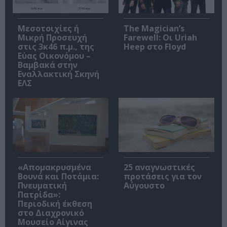
Μεσοτοιχίες ή
The Magician’s
Μικρή Προσευχή
Farewell: Οι Uriah
στις 3κ46 π.μ., της
Heep στο Floyd
Εύας Οικονόμου –
Βαμβακά στην
Εναλλακτική Σκηνή
ΕΛΣ
«Απομακρυσμένα
25 αναγνωστικές
Βουνά και Ποτάμια:
προτάσεις για τον
Πνευματική
Αύγουστο
Πατρίδα»:
Περιοδική έκθεση
στο Διαχρονικό
Μουσείο Αίγινας