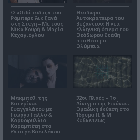
O «Οιδίποδας» του
Θεοδώρα,
Ρόμπερτ Άικ ξανά
Αυτοκράτειρα του
στη Στέγη – Με τους
Βυζαντίου: Η νέα
Νίκο Κουρή & Μαρία
ελληνική όπερα του
Κεχαγιόγλου
Θεόδωρου Στάθη
στο θέατρο
Ολύμπια
Μακμπέθ, της
32οι Πλοές – Το
Κατερίνας
Αίνιγμα της Εικόνας:
Ευαγγελάτου με
Ομαδική έκθεση στο
Γιώργο Γάλλο &
Ίδρυμα Π. & Μ.
Καρυοφυλλιά
Κυδωνιέως
Καραμπέτη στο
Θέατρο Βασιλάκου