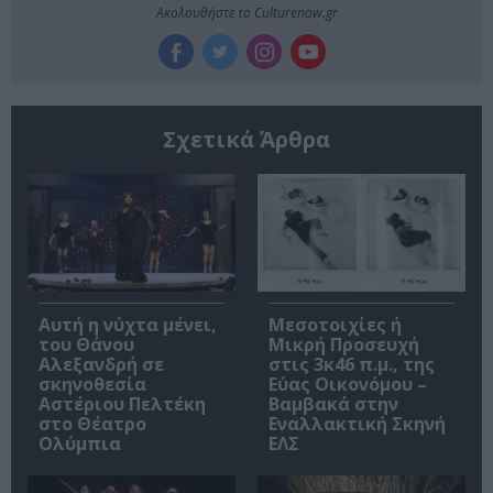
Ακολουθήστε το Culturenow.gr
Σχετικά Άρθρα
Αυτή η νύχτα μένει,
Μεσοτοιχίες ή
του Θάνου
Μικρή Προσευχή
Αλεξανδρή σε
στις 3κ46 π.μ., της
σκηνοθεσία
Εύας Οικονόμου –
Αστέριου Πελτέκη
Βαμβακά στην
στο Θέατρο
Εναλλακτική Σκηνή
Ολύμπια
ΕΛΣ