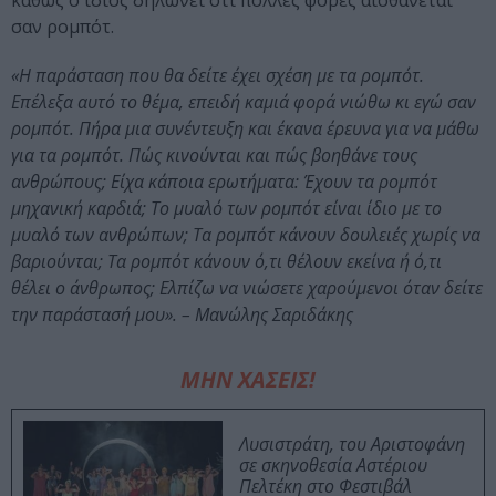
καθώς ο ίδιος δηλώνει ότι πολλές φορές αισθάνεται
σαν ρομπότ.
«Η παράσταση που θα δείτε έχει σχέση με τα ρομπότ.
Επέλεξα αυτό το θέμα, επειδή καμιά φορά νιώθω κι εγώ σαν
ρομπότ. Πήρα μια συνέντευξη και έκανα έρευνα για να μάθω
για τα ρομπότ. Πώς κινούνται και πώς βοηθάνε τους
ανθρώπους; Είχα κάποια ερωτήματα: Έχουν τα ρομπότ
μηχανική καρδιά; Το μυαλό των ρομπότ είναι ίδιο με το
μυαλό των ανθρώπων; Τα ρομπότ κάνουν δουλειές χωρίς να
βαριούνται; Τα ρομπότ κάνουν ό,τι θέλουν εκείνα ή ό,τι
θέλει ο άνθρωπος; Ελπίζω να νιώσετε χαρούμενοι όταν δείτε
την παράστασή μου». – Μανώλης Σαριδάκης
ΜΗΝ ΧΑΣΕΙΣ!
Λυσιστράτη, του Αριστοφάνη
σε σκηνοθεσία Αστέριου
Πελτέκη στο Φεστιβάλ