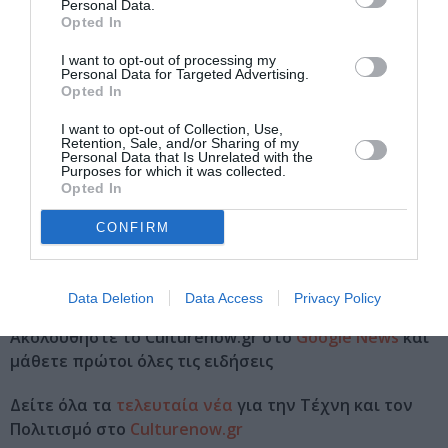
Personal Data.
19/07/2023
Opted In
21:00
I want to opt-out of processing my
Personal Data for Targeted Advertising.
Opted In
Τοποθεσία:
Θέατρο Ευανθία Καΐρη, Ερμούπολη, Σύρος
I want to opt-out of Collection, Use,
Retention, Sale, and/or Sharing of my
Personal Data that Is Unrelated with the
Eισιτήρια:
Purposes for which it was collected.
Opted In
12€ κανονικό, 10€ μειωμένο
CONFIRM
Πληροφορίες / Κρατήσεις:
akropoditi.com
Data Deletion
Data Access
Privacy Policy
Ακολουθήστε το Culturenow.gr στο
Google News
και
μάθετε πρώτοι όλες τις ειδήσεις
Δείτε όλα τα
τελευταία νέα
για την Τέχνη και τον
Πολιτισμό στο
Culturenow.gr