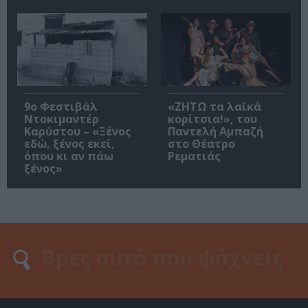
9ο Φεστιβάλ
«ΖΗΤΩ τα λαϊκά
Ντοκιμαντέρ
κορίτσια!», του
Καρύστου – «Ξένος
Παντελή Αμπαζή
εδώ, ξένος εκεί,
στο Θέατρο
όπου κι αν πάω
Ρεματιάς
ξένος»