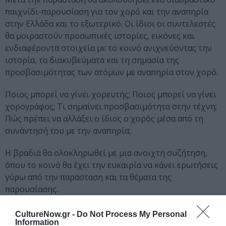
παιχνίδι-παρουσίαση για τον χορό και την αναπηρία
στην Ελλάδα και το εξωτερικό. Οι ίδιοι οι συντελεστές
θα μοιραστούν προσωπικές ιστορίες, εικόνες και
ενδιαφέροντα στοιχεία με το κοινό ανιχνεύοντας την
ιστορία, τα διακυβεύματα και τη σημασία της
προσβασιμότητας των ατόμων με αναπηρία στον χορό.
Ποιος μπορεί να γίνει χορευτής; Ποιος μπορεί να γίνει
χορογράφος; Τι σημαίνει προσβασιμότητα στην τέχνη;
Πώς πρέπει να αλλάξει ο ίδιος ο χορός μέσα από τη
συνάντησή του με την αναπηρία;
Η βραδιά θα ολοκληρωθεί με μια ανοιχτή συζήτηση,
όπου το κοινό θα έχει την ευκαιρία να κάνει ερωτήσεις
γύρω από την παράσταση και τα θέματα της
παρουσίασης.
Διάρκεια:
20 λεπτά
CultureNow.gr -
Do Not Process My Personal
Information