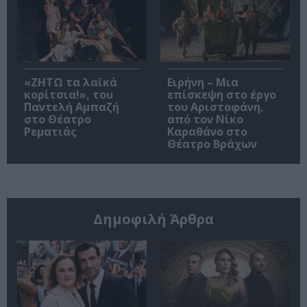
«ΖΗΤΩ τα λαϊκά
Ειρήνη – Μια
κορίτσια!», του
επίσκεψη στο έργο
Παντελή Αμπαζή
του Αριστοφάνη,
στο Θέατρο
από τον Νίκο
Ρεματιάς
Καραθάνο στο
Θέατρο Βράχων
Δημοφιλή Άρθρα