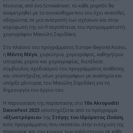
πίνοντας από ένα Screwdriver, το κάθε ρομπότ θα
αναμετρηθεί με το συναίσθημα που του έχει ανατεθεί,
οδηγώντας σε μια ανατροπή των σχέσεων και στην
κορύφωση της sci-fi περιπέτειας του προγραμματιστή-
χορογράφου Μανώλη Σαριδάκη.
Στο πλαίσιο του προγράμματος Europe Beyond Access,
η
Μέντη Μέγα
, χορεύτρια, χορογράφος, καθηγήτρια
ιστορίας χορού και χορογραφίας, διετέλεσε
σύμβουλος σχεδιασμού του προγράμματος ανάθεσης
και υποστήριξης νέων χορογράφων με αναπηρία και
υπήρξε μέντορας του Μανώλη Σαριδάκη για τη
δημιουργία του έργου του.
Η παρουσίαση της παράστασης στο
10o Akropoditi
DanceFest 2023
υποστηρίζεται από το πρόγραμμα
«Εξωστρέφεια»
της
Στέγης του Ιδρύματος Ωνάση
,
ενός προγράμματος που σκοπεύει στην ενίσχυση της
παρουσίας και του κύρους των καλλιτεχνών σε κάθε