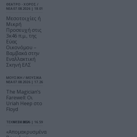
ΘΕΑΤΡΟ - ΧΟΡΟΣ /
ΝΕΑ
07.08.2026 | 18.01
Μεσοτοιχίες ή
Μικρή
Προσευχή στις
3κ46 π.μ., της
Εύας
Οικονόμου –
Βαμβακά στην
Εναλλακτική
Σκηνή ΕΛΣ
ΜΟΥΣΙΚΗ / ΜΟΥΣΙΚΑ
ΝΕΑ
07.08.2026 | 17.26
The Magician’s
Farewell: Οι
Uriah Heep στο
Floyd
ΤΕΧΝΕΣ / ΝΕΑ
07.08.2026 | 16.59
«Απομακρυσμένα