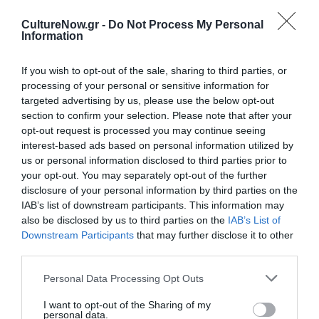
Covid-19 – Κοινή
Inspire: Ανοιχτό
CultureNow.gr -
Do Not Process My Personal
σιωπή, κοινή
κάλεσμα για
Information
φωνή: Ανοιχτή
νέους και νέες
πρόσκληση για
κατοίκους της
If you wish to opt-out of the sale, sharing to third parties, or
το residency του
Σύρου από την
processing of your personal or sensitive information for
Ακροποδητί
Crooked House
targeted advertising by us, please use the below opt-out
section to confirm your selection. Please note that after your
opt-out request is processed you may continue seeing
interest-based ads based on personal information utilized by
us or personal information disclosed to third parties prior to
your opt-out. You may separately opt-out of the further
disclosure of your personal information by third parties on the
IAB’s list of downstream participants. This information may
also be disclosed by us to third parties on the
IAB’s List of
Downstream Participants
that may further disclose it to other
third parties.
ΘΕΜΑΤΑ / ΝΕΑ
ΘΕΑΤΡΟ - ΧΟΡΟΣ / ΝΕΑ
Personal Data Processing Opt Outs
Το Ακροποδητί
Akropoditi
I want to opt-out of the Sharing of my
γιορτάζει την
DanceFest: 8ο
personal data.