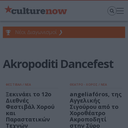
Νέοι Διαγωνισμοί
❯
Akropoditi Dancefest
ΦΕΣΤΙΒΑΛ / ΝΕΑ
ΘΕΑΤΡΟ - ΧΟΡΟΣ / ΝΕΑ
Ξεκινάει το 12o
angeliafóros, της
Διεθνές
Αγγελικής
Φεστιβάλ Χορού
Σιγούρου από το
και
Χοροθέατρο
Παραστατικών
Ακροποδητί
Τεχνών
στην Σύρο