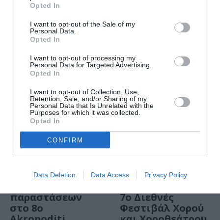
Παγκόσμια
Διεθνές
Opted In
Ημέρα Χορού
Φεστιβάλ Χορού
και Χοροθεάτρου
I want to opt-out of the Sale of my
Personal Data.
στη Σύρο
Opted In
I want to opt-out of processing my
Personal Data for Targeted Advertising.
Opted In
I want to opt-out of Collection, Use,
Retention, Sale, and/or Sharing of my
Personal Data that Is Unrelated with the
Purposes for which it was collected.
Opted In
CONFIRM
ΘΕΜΑΤΑ / ΝΕΑ
ΦΕΣΤΙΒΑΛ / ΝΕΑ
Ανοιχτό κάλεσμα
Akropoditi
Data Deletion
Data Access
Privacy Policy
για συμμετοχή
DanceFest 2019:
παραστάσεων
7ο Διεθνές
στο 8o
Φεστιβάλ Χορού
Akropoditi
και Χοροθεάτρου