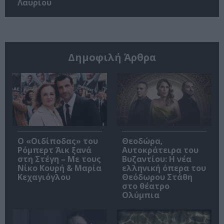
Λαυρίου
Δημοφιλή Άρθρα
O «Οιδίποδας» του
Θεοδώρα,
Ρόμπερτ Άικ ξανά
Αυτοκράτειρα του
στη Στέγη – Με τους
Βυζαντίου: Η νέα
Νίκο Κουρή & Μαρία
ελληνική όπερα του
Κεχαγιόγλου
Θεόδωρου Στάθη
στο θέατρο
Ολύμπια