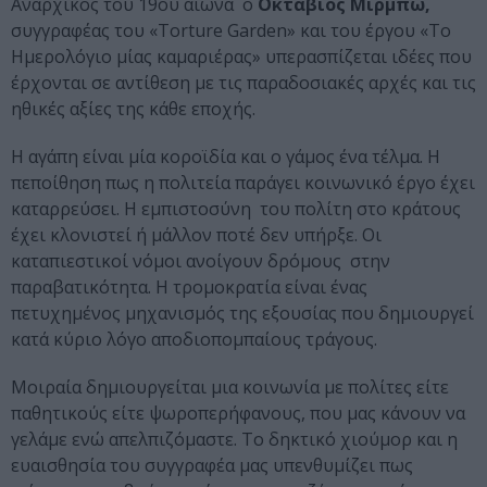
Αναρχικός του 19ου αιώνα ο
Οκτάβιος Μιρμπώ,
συγγραφέας του «Torture Garden» και του έργου «Το
Ημερολόγιο μίας καμαριέρας» υπερασπίζεται ιδέες που
έρχονται σε αντίθεση με τις παραδοσιακές αρχές και τις
ηθικές αξίες της κάθε εποχής.
Η αγάπη είναι μία κοροϊδία και ο γάμος ένα τέλμα. Η
πεποίθηση πως η πολιτεία παράγει κοινωνικό έργο έχει
καταρρεύσει. Η εμπιστοσύνη του πολίτη στο κράτους
έχει κλονιστεί ή μάλλον ποτέ δεν υπήρξε. Οι
καταπιεστικοί νόμοι ανοίγουν δρόμους στην
παραβατικότητα. Η τρομοκρατία είναι ένας
πετυχημένος μηχανισμός της εξουσίας που δημιουργεί
κατά κύριο λόγο αποδιοπομπαίους τράγους.
Μοιραία δημιουργείται μια κοινωνία με πολίτες είτε
παθητικούς είτε ψωροπερήφανους, που μας κάνουν να
γελάμε ενώ απελπιζόμαστε. Το δηκτικό χιούμορ και η
ευαισθησία του συγγραφέα μας υπενθυμίζει πως