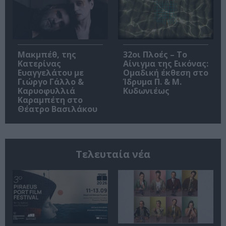
Μακμπέθ, της
32οι Πλοές – Το
Κατερίνας
Αίνιγμα της Εικόνας:
Ευαγγελάτου με
Ομαδική έκθεση στο
Γιώργο Γάλλο &
Ίδρυμα Π. & Μ.
Καρυοφυλλιά
Κυδωνιέως
Καραμπέτη στο
Θέατρο Βασιλάκου
Τελευταία νέα