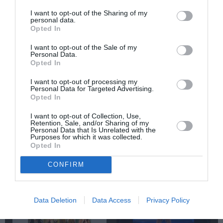
I want to opt-out of the Sharing of my
Newsletter
personal data.
Opted In
Κάθε βδομάδα στο e-mail σας τα τελευταία νέα για
την Τέχνη και τον Πολιτισμό!
I want to opt-out of the Sale of my
Personal Data.
Opted In
I want to opt-out of processing my
Personal Data for Targeted Advertising.
Opted In
Ακολουθήστε το Culturenow.gr
I want to opt-out of Collection, Use,
Retention, Sale, and/or Sharing of my
Personal Data that Is Unrelated with the
Purposes for which it was collected.
Opted In
Σχετικά Άρθρα
CONFIRM
Data Deletion
Data Access
Privacy Policy