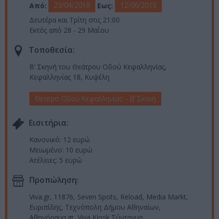
23/04/2018
12/06/2018
Από:
Εως:
Δευτέρα και Τρίτη στις 21:00
Εκτός από 28 - 29 Μαΐου
Τοποθεσία:
Β’ Σκηνή του Θεάτρου Οδού Κεφαλληνίας,
Κεφαλληνίας 18, Κυψέλη
Θέατρο Οδού Κεφαλληνίας – Β’ Σκηνή
Eισιτήρια:
Κανονικό: 12 ευρώ
Μειωμένο: 10 ευρώ
Ατέλειες: 5 ευρώ
Προπώληση:
Viva.gr, 11876, Seven Spots, Reload, Media Markt,
Ευριπίδης, Τεχνόπολη Δήμου Αθηναίων,
Αθηνόραμα.gr, Viva Kiosk Σύνταγμα