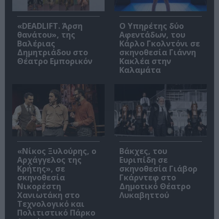
«DEADLIFT. Άρση
Ο Υπηρέτης δύο
θανάτου», της
Αφεντάδων, του
Βαλέριας
Κάρλο Γκολντόνι σε
Δημητριάδου στο
σκηνοθεσία Γιάννη
Θέατρο Εμπορικόν
Κακλέα στην
Καλαμάτα
«Νίκος Ξυλούρης, ο
Βάκχες, του
Αρχάγγελος της
Ευριπίδη σε
Κρήτης», σε
σκηνοθεσία Γιάβορ
σκηνοθεσία
Γκάρντεφ στο
Νικορέστη
Δημοτικό Θέατρο
Χανιωτάκη στο
Λυκαβηττού
Τεχνολογικό και
Πολιτιστικό Πάρκο