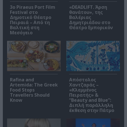
3o Piraeus Port Film
«DEADLIFT. Άρση
Festival στο
θανάτου», της
Δημοτικό Θέατρο
Βαλέριας
Πειραιά – Από τη
Δημητριάδου στο
Βαλτική στη
Θέατρο Εμπορικόν
Μεσόγειο
Rafina and
Απόστολος
Artemida: The Greek
Χαντζαράς –
Food Stops
«Κλεμμένος
Travellers Should
Πειρατής» &
Know
“Beauty and Blue”:
Διπλή παράλληλη
έκθεση στην Πάτμο