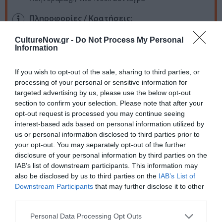
Πληροφορίες / Κρατήσεις:
2114117878
CultureNow.gr -
Do Not Process My Personal
Information
Ακολουθήστε το Culturenow.gr στο
Google News
και
If you wish to opt-out of the sale, sharing to third parties, or
μάθετε πρώτοι όλες τις ειδήσεις
processing of your personal or sensitive information for
targeted advertising by us, please use the below opt-out
Δείτε όλα τα
τελευταία νέα
για την Τέχνη και τον
section to confirm your selection. Please note that after your
Πολιτισμό στο
Culturenow.gr
opt-out request is processed you may continue seeing
interest-based ads based on personal information utilized by
Νέοι Διαγωνισμοί
❯
us or personal information disclosed to third parties prior to
your opt-out. You may separately opt-out of the further
disclosure of your personal information by third parties on the
Tags
IAB’s list of downstream participants. This information may
also be disclosed by us to third parties on the
IAB’s List of
ΔΡΑΜΑ - ΚΟΙΝΩΝΙΚΟ - ΣΥΓΧΡΟΝΟ
Downstream Participants
that may further disclose it to other
ΘΕΑΤΡΙΚΕΣ ΠΑΡΑΣΤΑΣΕΙΣ 2017 - 2018
third parties.
ΘΕΑΤΡΟ ΟΔΟΥ ΚΕΦΑΛΛΗΝΙΑΣ - Β' ΣΚΗΝΗ
Personal Data Processing Opt Outs