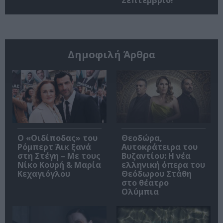
Δημοφιλή Άρθρα
O «Οιδίποδας» του
Θεοδώρα,
Ρόμπερτ Άικ ξανά
Αυτοκράτειρα του
στη Στέγη – Με τους
Βυζαντίου: Η νέα
Νίκο Κουρή & Μαρία
ελληνική όπερα του
Κεχαγιόγλου
Θεόδωρου Στάθη
στο θέατρο
Ολύμπια