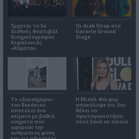
Έρχεται το 5ο
Οι Arab Strap στο
Διεθνές Φεστιβάλ
Gazarte Ground
Κινηματογράφου
Stage
Κεφαλονιάς
«Κύματα»
Το «Δεκαήμερο»
Η Μισέλ Φάιφερ
του Βοκάκιου
αποκάλυψε ότι δεν
αποτελεί ένα
θέλει να
κείμενο με βαθιά
πρωταγωνιστήσει
νοήματα που
ποτέ ξανά σε ταινία
αφορούν την
ανθρώπινη φύση
και τις αδυναμίες