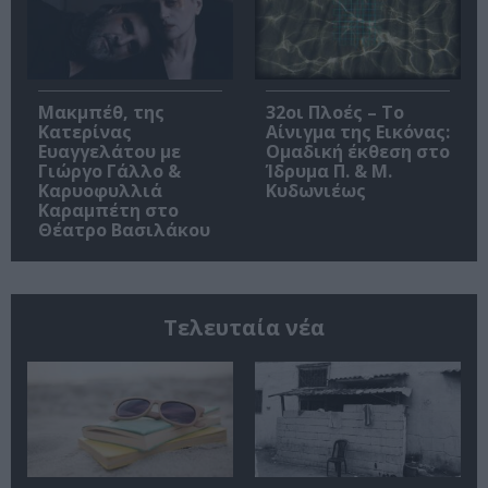
Μακμπέθ, της
32οι Πλοές – Το
Κατερίνας
Αίνιγμα της Εικόνας:
Ευαγγελάτου με
Ομαδική έκθεση στο
Γιώργο Γάλλο &
Ίδρυμα Π. & Μ.
Καρυοφυλλιά
Κυδωνιέως
Καραμπέτη στο
Θέατρο Βασιλάκου
Τελευταία νέα