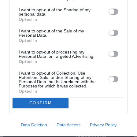
I want to opt-out of the Sharing of my
personal data.
Opted In
I want to opt-out of the Sale of my
Personal Data.
Οι Arab Strap στο
Τα τραγούδια μας:
Opted In
Gazarte Ground
Ευανθία
Stage
Ρεμπούτσικα και
I want to opt-out of processing my
Άρης Δαβαράκης
Personal Data for Targeted Advertising.
στην Πάρο
Opted In
I want to opt-out of Collection, Use,
Retention, Sale, and/or Sharing of my
Personal Data that Is Unrelated with the
Purposes for which it was collected.
Opted In
CONFIRM
Σταύρος Ξαρχάκος:
Η Μουσική
Ταξίδι στο φως στο
Τεχνόπολη 2026
Θέατρο Λυκαβηττού
υποδέχεται έναν
Data Deletion
Data Access
Privacy Policy
δυναμικό
συναυλιακό
Σεπτέμβριο!