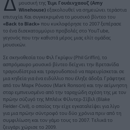
Δ
μουσική της
Έιμι Γουάινχαουζ (Amy
Winehouse)
εξακολουθεί να σημειώνει τεράστια
επιτυχία. Και συγκεκριμένα το μουσικό βίντεο του
«Back to Black»
που κυκλοφόρησε το 2007 ξεπέρασε
το ένα δισεκατομμύριο προβολές στο YouTube,
γεγονός που την καθιστά μέρος μιας ελίτ ομάδας
μουσικών.
Σε σκηνοθεσία του Φιλ Γκρίφιν (Phil Griffin), το
ασπρόμαυρο μουσικό βίντεο δείχνει την Βρετανίδα
τραγουδίστρια και τραγουδοποιό να παρευρίσκεται σε
μια κηδεία για ένα ειδύλλιο που έληξε άδοξα. Γράφτηκε
από τον Μαρκ Ρόνσον (Mark Ronson) και την αείμνηστη
σταρ εμπνευσμένο από την ταραχώδη σχέση της με τον
πρώην σύζυγό της Μπλέικ Φίλντερ-Σίβιλ (Blake
Fielder-Civil), ο οποίος την είχε εγκαταλείψει για λίγο
για μια πρώην σύντροφό του δύο χρόνια πριν από τη
συμφιλίωση και τον γάμο τους το 2007. Τελικά το
ζευγάρι χώρισε το 2009.