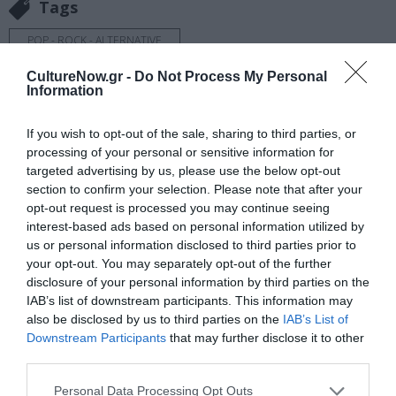
Tags
POP - ROCK - ALTERNATIVE
CultureNow.gr -
Do Not Process My Personal
Newsletter
Information
Κάθε βδομάδα στο e-mail σας τα τελευταία νέα για
If you wish to opt-out of the sale, sharing to third parties, or
την Τέχνη και τον Πολιτισμό!
processing of your personal or sensitive information for
targeted advertising by us, please use the below opt-out
section to confirm your selection. Please note that after your
opt-out request is processed you may continue seeing
interest-based ads based on personal information utilized by
us or personal information disclosed to third parties prior to
Ακολουθήστε το Culturenow.gr
your opt-out. You may separately opt-out of the further
disclosure of your personal information by third parties on the
IAB’s list of downstream participants. This information may
also be disclosed by us to third parties on the
IAB’s List of
Downstream Participants
that may further disclose it to other
Σχετικά Άρθρα
third parties.
Personal Data Processing Opt Outs