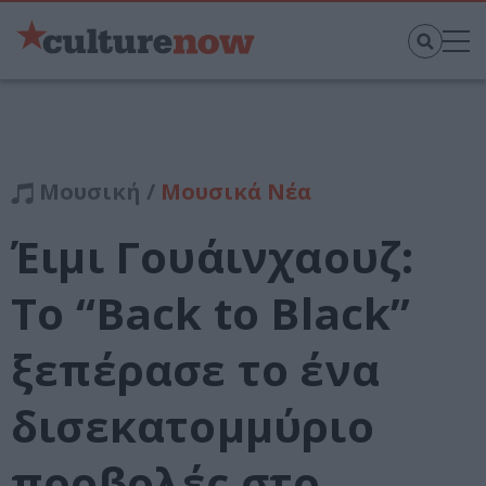
Μουσική /
Μουσικά Νέα
Έιμι Γουάινχαουζ:
Το “Back to Black”
ξεπέρασε το ένα
δισεκατομμύριο
προβολές στο