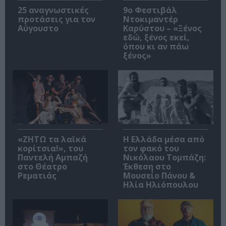
25 αναγνωστικές
9ο Φεστιβάλ
προτάσεις για τον
Ντοκιμαντέρ
Αύγουστο
Καρύστου – «Ξένος
εδώ, ξένος εκεί,
όπου κι αν πάω
ξένος»
«ΖΗΤΩ τα λαϊκά
Η Ελλάδα μέσα από
κορίτσια!», του
τον φακό του
Παντελή Αμπαζή
Νικόλαου Τομπάζη:
στο Θέατρο
Έκθεση στο
Ρεματιάς
Μουσείο Πάνου &
Ηλία Ηλιόπουλου