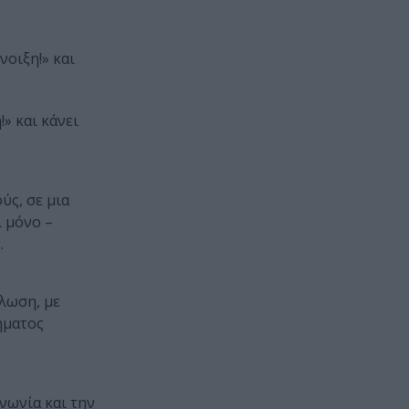
νοιξη!» και
» και κάνει
ύς, σε μια
ι μόνο –
.
ήλωση, με
ήματος
νωνία και την