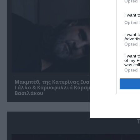
Opted 
I want t
Opted 
I want 
Advertis
Opted 
I want t
of my P
was col
Opted 
Μακμπέθ, της Κατερίνας Ευαγγελάτου με Γιώργ
Γάλλο & Καρυοφυλλιά Καραμπέτη στο Θέατρο
Βασιλάκου