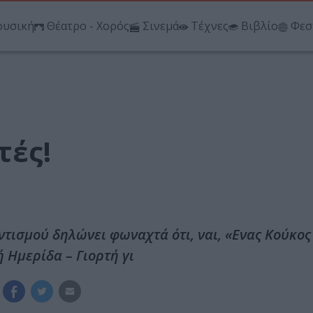
υσική
Θέατρο - Χορός
Σινεμά
Τέχνες
Βιβλίο
Φεσ
τές!
τισμού δηλώνει φωναχτά ότι, ναι, «Ενας Κούκος
ή Ημερίδα – Γιορτή γι