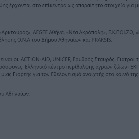
γύης έρχονται στο επίκεντρο ως απαραίτητο στοιχείο για µ
 «Αρκτούρος», AEGEE Αθήνα, «Νέα Ακρόπολη», Ε.Κ.ΠΟΙ.ΖΩ, 
θλησης Ο.Ν.Α του Δήμου Αθηναίων και PRAKSIS.
ίναι οι: ACTION-AID, UNICEF, Ερυθρός Σταυρός, Γιατροί 
Πρόσφυγες, Ελληνικό κέντρο περίθαλψης άγριων ζώων- ΕΚ
μιας Γιορτής για τον Εθελοντισμό ανοιχτής στο κοινό της
ου Αθηναίων.