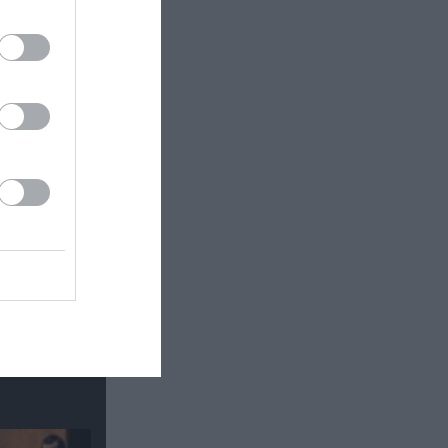
κή έκθεση