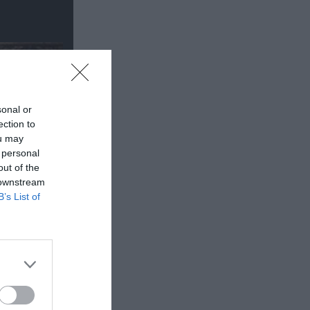
sonal or
ection to
ou may
 personal
out of the
 downstream
B’s List of
έα
θέατρο