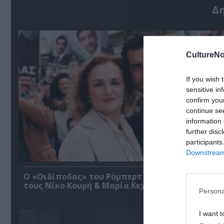
Δ
CultureNo
If you wish 
sensitive in
confirm you
continue se
information 
further disc
participants
Downstream 
O «Οιδίποδας» του Ρόμπερτ Άικ ξανά στη Στέγη
τους Νίκο Κουρή & Μαρία Κεχαγιόγλου
Persona
I want t