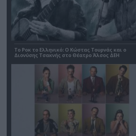
Το Ροκ το Ελληνικό: Ο Κώστας Τουρνάς και ο
Διονύσης Τσακνής στο Θέατρο Άλσος ΔΕΗ