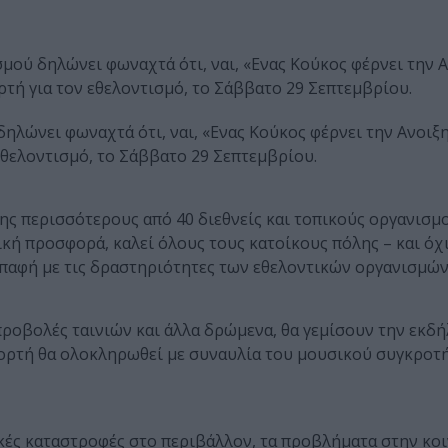
ού δηλώνει φωναχτά ότι, ναι, «Ενας Κούκος φέρνει την Α
ορτή για τον εθελοντισμό, το Σάββατο 29 Σεπτεμβρίου.
λώνει φωναχτά ότι, ναι, «Ενας Κούκος φέρνει την Ανοιξη!
 εθελοντισμό, το Σάββατο 29 Σεπτεμβρίου.
ς περισσότερους από 40 διεθνείς και τοπικούς οργανισμο
κή προσφορά, καλεί όλους τους κατοίκους πόλης – και όχ
επαφή με τις δραστηριότητες των εθελοντικών οργανισμών
 προβολές ταινιών και άλλα δρώμενα, θα γεμίσουν την εκδ
ιορτή θα ολοκληρωθεί με συναυλία του μουσικού συγκροτ
ικές καταστροφές στο περιβάλλον, τα προβλήματα στην κοι