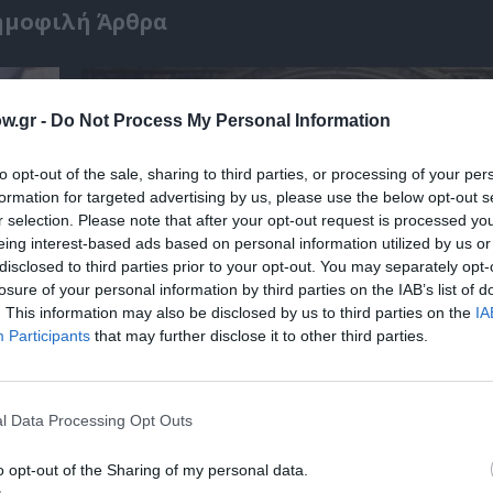
ημοφιλή Άρθρα
w.gr -
Do Not Process My Personal Information
to opt-out of the sale, sharing to third parties, or processing of your per
formation for targeted advertising by us, please use the below opt-out s
r selection. Please note that after your opt-out request is processed y
eing interest-based ads based on personal information utilized by us or
disclosed to third parties prior to your opt-out. You may separately opt-
losure of your personal information by third parties on the IAB’s list of
. This information may also be disclosed by us to third parties on the
IA
Participants
that may further disclose it to other third parties.
 – Με
Θεοδώρα, Αυτοκράτειρα του Βυζαντίου: Η ν
ελληνική όπερα του Θεόδωρου Στάθη στο 
l Data Processing Opt Outs
Ολύμπια
o opt-out of the Sharing of my personal data.