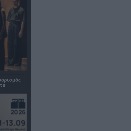
οορισμός
τε