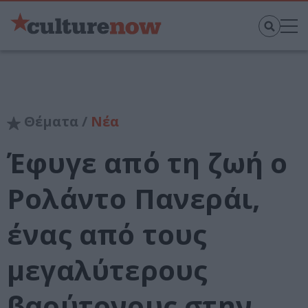
Θέματα /
Νέα
Έφυγε από τη ζωή ο
Ρολάντο Πανεράι,
ένας από τους
μεγαλύτερους
βαρύτονους στην