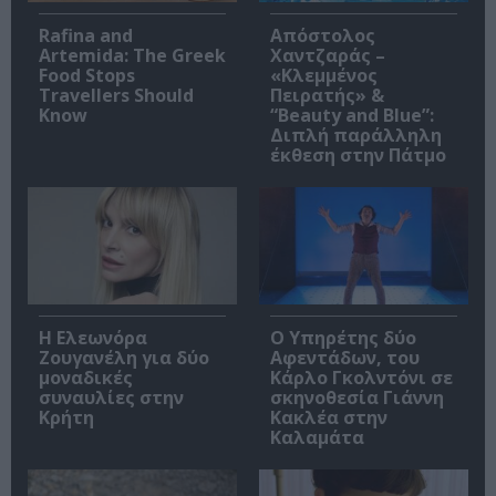
Rafina and
Απόστολος
Artemida: The Greek
Χαντζαράς –
Food Stops
«Κλεμμένος
Travellers Should
Πειρατής» &
Know
“Beauty and Blue”:
Διπλή παράλληλη
έκθεση στην Πάτμο
Η Ελεωνόρα
Ο Υπηρέτης δύο
Ζουγανέλη για δύο
Αφεντάδων, του
μοναδικές
Κάρλο Γκολντόνι σε
συναυλίες στην
σκηνοθεσία Γιάννη
Κρήτη
Κακλέα στην
Καλαμάτα