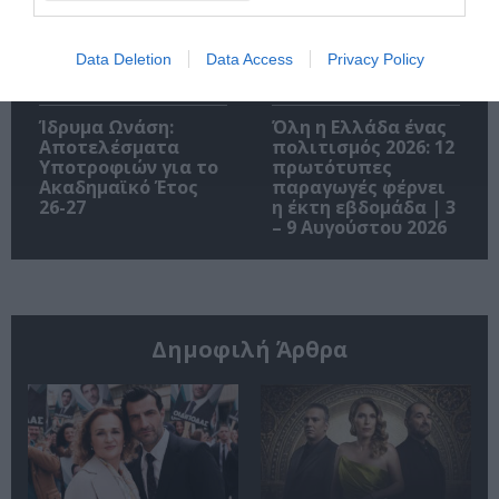
Data Deletion
Data Access
Privacy Policy
Ίδρυμα Ωνάση:
Όλη η Ελλάδα ένας
Αποτελέσματα
πολιτισμός 2026: 12
Υποτροφιών για το
πρωτότυπες
Ακαδημαϊκό Έτος
παραγωγές φέρνει
26-27
η έκτη εβδομάδα | 3
– 9 Αυγούστου 2026
Δημοφιλή Άρθρα