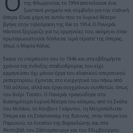
Ο
της Φλωρεντίας το 1994 αποτελούσε ένα
ζωντανό μνημείο και σύμβολο για την ιταλική
όπερα. Είναι χάρη σε αυτόν που το λυρικό θέατρο
βγήκε στην τηλεόραση της Rai το 1954. Ο Πανεράι
πάντοτε ξεχώριζε για τις ερμηνείες του, ακόμη κι όταν
πρωταγωνιστούσε δίπλα σε ‘ιερά τέρατα’ της όπερας,
όπως η Μαρία Κάλας.
Έκανε το ντεμπούτο του το 1946 και στα εβδομήντα
χρόνια της ένδοξης σταδιοδρομίας του είχε
ερμηνεύσει όχι μόνον έργα του κλασικού οπερατικού
ρεπερτορίου, έχοντας στο ενεργητικό του πάνω από
150 ρόλους, αλλά και έργα συγχρόνων συνθετών, όπως
του Βιέρι Τοσάτι. Ο Πανεράι τραγούδησε στα
διασημότερα λυρικά θέατρα του κόσμου, από τη Σκάλα
του Μιλάνο, το Κόνβεντ Γκάρντεν, τη Μετροπόλιταν
Όπερα και τη Στάατσοπερ της Βιέννης, στην όπερα του
Παρισιού, το Λιτσέου της Βαρκελώνης και στα
Φεστιβάλ του Ζάλτσμπουργκ και του Εδιμβούργου.