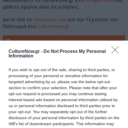
Ακολουθήστε το Culturenow.gr στο
Google News
και
μάθετε πρώτοι όλες τις ειδήσεις
Δείτε όλα τα
τελευταία νέα
για την Τέχνη και τον
Πολιτισμό στο
Culturenow.gr
Νέοι Διαγωνισμοί
❯
CultureNow.gr -
Do Not Process My Personal
Tags
Information
ΑΝΑΚΟΙΝΩΣΕΙΣ
If you wish to opt-out of the sale, sharing to third parties, or
processing of your personal or sensitive information for
targeted advertising by us, please use the below opt-out
Newsletter
section to confirm your selection. Please note that after your
Κάθε βδομάδα στο e-mail σας τα τελευταία νέα για
opt-out request is processed you may continue seeing
την Τέχνη και τον Πολιτισμό!
interest-based ads based on personal information utilized by
us or personal information disclosed to third parties prior to
your opt-out. You may separately opt-out of the further
disclosure of your personal information by third parties on the
IAB’s list of downstream participants. This information may