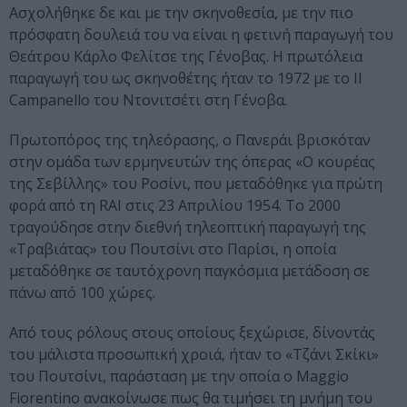
Ασχολήθηκε δε και με την σκηνοθεσία, με την πιο
πρόσφατη δουλειά του να είναι η φετινή παραγωγή του
Θεάτρου Κάρλο Φελίτσε της Γένοβας. Η πρωτόλεια
παραγωγή του ως σκηνοθέτης ήταν το 1972 με το Il
Campanello του Ντονιτσέτι στη Γένοβα.
Πρωτοπόρος της τηλεόρασης, ο Πανεράι βρισκόταν
στην ομάδα των ερμηνευτών της όπερας «Ο κουρέας
της Σεβίλλης» του Ροσίνι, που μεταδόθηκε για πρώτη
φορά από τη RAI στις 23 Απριλίου 1954. Το 2000
τραγούδησε στην διεθνή τηλεοπτική παραγωγή της
«Τραβιάτας» του Πουτσίνι στο Παρίσι, η οποία
μεταδόθηκε σε ταυτόχρονη παγκόσμια μετάδοση σε
πάνω από 100 χώρες.
Από τους ρόλους στους οποίους ξεχώρισε, δίνοντάς
του μάλιστα προσωπική χροιά, ήταν το «Τζάνι Σκίκι»
του Πουτσίνι, παράσταση με την οποία ο Maggio
Fiorentino ανακοίνωσε πως θα τιμήσει τη μνήμη του