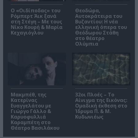
O «Οιδίποδας» του
Θεοδώρα,
Ρόμπερτ Άικ ξανά
Αυτοκράτειρα του
στη Στέγη – Με τους
Βυζαντίου: Η νέα
Νίκο Κουρή & Μαρία
ελληνική όπερα του
Κεχαγιόγλου
Θεόδωρου Στάθη
στο θέατρο
Ολύμπια
Μακμπέθ, της
32οι Πλοές – Το
Κατερίνας
Αίνιγμα της Εικόνας:
Ευαγγελάτου με
Ομαδική έκθεση στο
Γιώργο Γάλλο &
Ίδρυμα Π. & Μ.
Καρυοφυλλιά
Κυδωνιέως
Καραμπέτη στο
Θέατρο Βασιλάκου