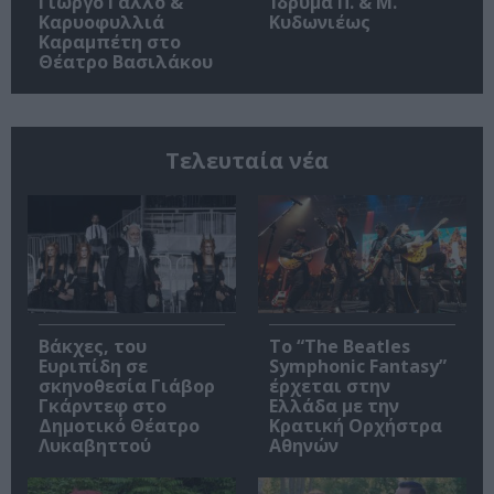
Γιώργο Γάλλο &
Ίδρυμα Π. & Μ.
Καρυοφυλλιά
Κυδωνιέως
Καραμπέτη στο
Θέατρο Βασιλάκου
Τελευταία νέα
Βάκχες, του
Το “The Beatles
Ευριπίδη σε
Symphonic Fantasy”
σκηνοθεσία Γιάβορ
έρχεται στην
Γκάρντεφ στο
Ελλάδα με την
Δημοτικό Θέατρο
Κρατική Ορχήστρα
Λυκαβηττού
Αθηνών