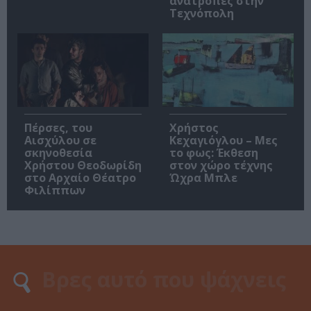
ανατροπές στην
Τεχνόπολη
Πέρσες, του
Χρήστος
Αισχύλου σε
Κεχαγιόγλου – Μες
σκηνοθεσία
το φως: Έκθεση
Χρήστου Θεοδωρίδη
στον χώρο τέχνης
στο Αρχαίο Θέατρο
Ώχρα Μπλε
Φιλίππων