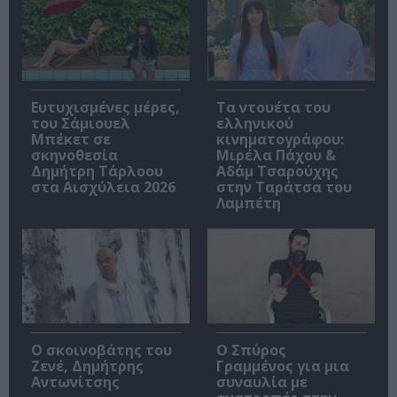
Ευτυχισμένες μέρες,
Τα ντουέτα του
του Σάμιουελ
ελληνικού
Μπέκετ σε
κινηματογράφου:
σκηνοθεσία
Μιρέλα Πάχου &
Δημήτρη Τάρλοου
Αδάμ Τσαρούχης
στα Αισχύλεια 2026
στην Ταράτσα του
Λαμπέτη
Ο σκοινοβάτης του
Ο Σπύρος
Ζενέ, Δημήτρης
Γραμμένος για μια
Αντωνίτσης
συναυλία με