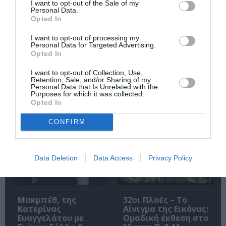
I want to opt-out of the Sale of my
Personal Data.
Opted In
I want to opt-out of processing my
Personal Data for Targeted Advertising.
Opted In
O «Οιδίποδας» του
Θεοδώρα,
Ρόμπερτ Άικ ξανά
Αυτοκράτειρα του
I want to opt-out of Collection, Use,
στη Στέγη – Με τους
Βυζαντίου: Η νέα
Retention, Sale, and/or Sharing of my
Personal Data that Is Unrelated with the
Νίκο Κουρή & Μαρία
ελληνική όπερα του
Purposes for which it was collected.
Κεχαγιόγλου
Θεόδωρου Στάθη
Opted In
στο θέατρο
Ολύμπια
CONFIRM
Data Deletion
Data Access
Privacy Policy
Μακμπέθ, της
32οι Πλοές – Το
Κατερίνας
Αίνιγμα της Εικόνας:
Ευαγγελάτου με
Ομαδική έκθεση στο