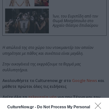
Ίων, του Ευριπίδη από τον
Θωμά Μοσχόπουλο στο
Αρχαίο Θέατρο Επιδαύρου
Η απώλειά της στο χώρο του ντοκιμαντέρ τον οποίον
υπηρέτησε με πάθος και συνέπεια είναι μεγάλη.
Στην οικογένειά της εκφράζουμε τα θερμά μας
συλλυπητήρια.
Ακολουθήστε το Culturenow.gr στο
Google News
και
μάθετε πρώτοι όλες τις ειδήσεις
Δείτε όλα τα
τελευταία νέα
για την Τέχνη και τον
Πολιτισμό στο
Culturenow.gr
CultureNow.gr -
Do Not Process My Personal