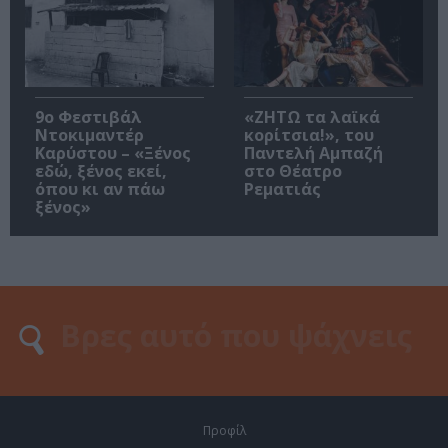
9ο Φεστιβάλ
«ΖΗΤΩ τα λαϊκά
Ντοκιμαντέρ
κορίτσια!», του
Καρύστου – «Ξένος
Παντελή Αμπαζή
εδώ, ξένος εκεί,
στο Θέατρο
όπου κι αν πάω
Ρεματιάς
ξένος»
Προφίλ