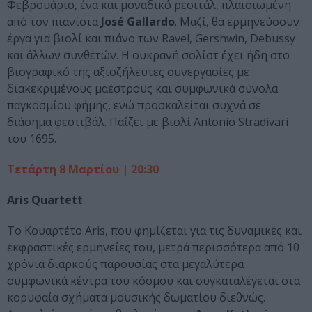
Φεβρουάριο, ένα και μοναδικό ρεσιτάλ, πλαισιωμένη
από τον πιανίστα
José Gallardo
. Μαζί, θα ερμηνεύσουν
έργα για βιολί και πιάνο των Ravel, Gershwin, Debussy
και άλλων συνθετών. Η ουκρανή σολίστ έχει ήδη στο
βιογραφικό της αξιοζήλευτες συνεργασίες με
διακεκριμένους μαέστρους και συμφωνικά σύνολα
παγκοσμίου φήμης, ενώ προσκαλείται συχνά σε
διάσημα φεστιβάλ. Παίζει με βιολί Antonio Stradivari
του 1695.
Tετάρτη 8 Μαρτίου |
20:30
Αris Quartett
To Κουαρτέτο Aris, που φημίζεται για τις δυναμικές και
εκφραστικές ερμηνείες του, μετρά περισσότερα από 10
χρόνια διαρκούς παρουσίας στα μεγαλύτερα
συμφωνικά κέντρα του κόσμου και συγκαταλέγεται στα
κορυφαία σχήματα μουσικής δωματίου διεθνώς.