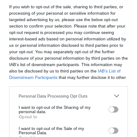
τις μεγαλύτερες αίθουσες συναυλιών της Ευρώπης.
If you wish to opt-out of the sale, sharing to third parties, or
processing of your personal or sensitive information for
Κάθε χρόνο ο Οργανισμός Κέντρων Συμφωνικής
targeted advertising by us, please use the below opt-out
Μουσικής επιλέγει νέους καλλιτέχνες με εξαιρετική
section to confirm your selection. Please note that after your
επίδοση, οι οποίοι δίνουν συναυλίες ως Rising Stars
opt-out request is processed you may continue seeing
στις αίθουσες-μέλη του δικτύου ECHO. Από το 1995,
interest-based ads based on personal information utilized by
μέσα από τη σειρά Rising Stars, ο ΕCHO έχει συμβάλει
us or personal information disclosed to third parties prior to
στην ανάδειξη νέων καλλιτεχνών.
μουσική
σκηνή
.
your opt-out. You may separately opt-out of the further
disclosure of your personal information by third parties on the
Διαβάστε επίσης:
IAB’s list of downstream participants. This information may
also be disclosed by us to third parties on the
IAB’s List of
Μέγαρο Μουσικής Αθηνών: Καλλιτεχνικό πρόγραμμα 2022-
Downstream Participants
that may further disclose it to other
2023
third parties.
Personal Data Processing Opt Outs
Ταυτότητα
I want to opt-out of the Sharing of my
Περισσότερες πληροφορίες:
megaron.gr
personal data.
Opted In
Ακολουθήστε το Culturenow.gr στο
Google News
και
I want to opt-out of the Sale of my
Personal Data.
μάθετε πρώτοι όλες τις ειδήσεις