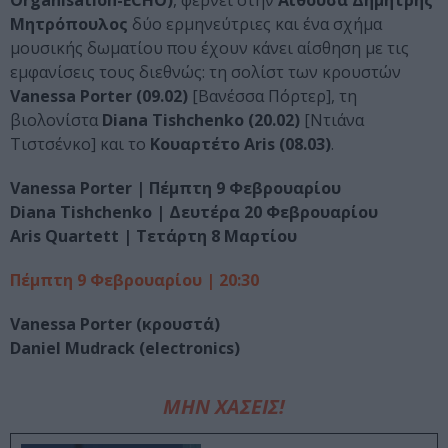
Organisation-ΕCHO)
, φέρνει στην
Αίθουσα Δημήτρης
Μητρόπουλος
δύο ερμηνεύτριες και ένα σχήμα
μουσικής δωματίου που έχουν κάνει αίσθηση με τις
εμφανίσεις τους διεθνώς: τη σολίστ των κρουστών
Vanessa Porter (09.02)
[Βανέσσα Πόρτερ], τη
βιολονίστα
Diana Tishchenko (20.02)
[Ντιάνα
Τιστσένκο] και το
Κουαρτέτο Aris (08.03)
.
Vanessa Porter
| Πέμπτη 9 Φεβρουαρίου
Diana Tishchenko
| Δευτέρα 20 Φεβρουαρίου
Aris Quartett
| Τετάρτη 8 Μαρτίου
Πέμπτη 9 Φεβρουαρίου |
20:30
Vanessa Porter (κρουστά)
Daniel Mudrack (electronics)
ΜΗΝ ΧΑΣΕΙΣ!