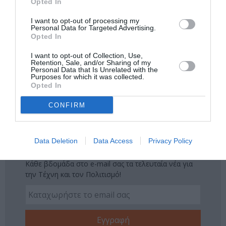
Opted In
Δείτε όλα τα
τελευταία νέα
για την Τέχνη και τον
I want to opt-out of processing my
Personal Data for Targeted Advertising.
Πολιτισμό στο
Culturenow.gr
Opted In
Νέοι Διαγωνισμοί
❯
I want to opt-out of Collection, Use,
Retention, Sale, and/or Sharing of my
Personal Data that Is Unrelated with the
Purposes for which it was collected.
Tags
Opted In
ΚΛΑΣΙΚΗ - ΟΠΕΡΑ
ΚΛΩΝΤ ΝΤΕΜΠΥΣΙ
CONFIRM
ΣΥΝΑΥΛΙΕΣ 2023
Data Deletion
Data Access
Privacy Policy
Newsletter
Κάθε βδομάδα στο e-mail σας τα τελευταία νέα για
την Τέχνη και τον Πολιτισμό!