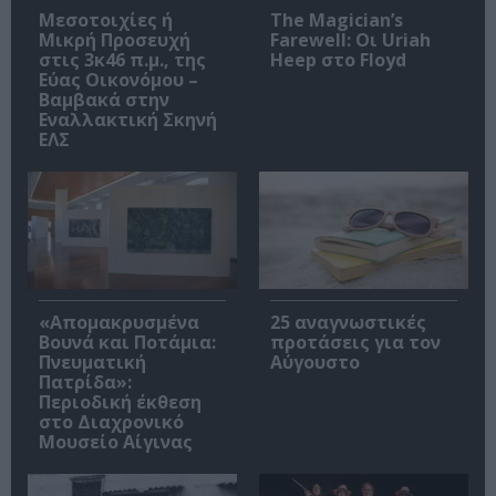
Μεσοτοιχίες ή
The Magician’s
Μικρή Προσευχή
Farewell: Οι Uriah
στις 3κ46 π.μ., της
Heep στο Floyd
Εύας Οικονόμου –
Βαμβακά στην
Εναλλακτική Σκηνή
ΕΛΣ
«Απομακρυσμένα
25 αναγνωστικές
Βουνά και Ποτάμια:
προτάσεις για τον
Πνευματική
Αύγουστο
Πατρίδα»:
Περιοδική έκθεση
στο Διαχρονικό
Μουσείο Αίγινας