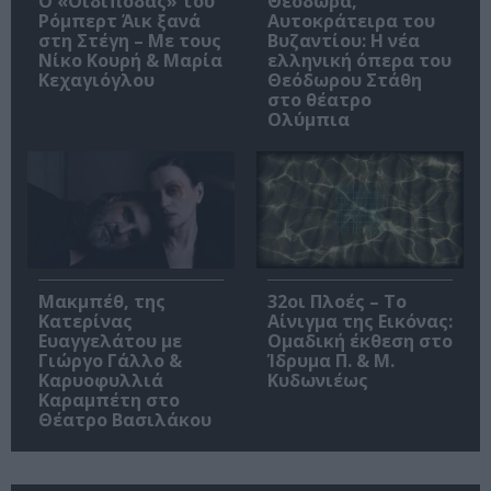
O «Οιδίποδας» του
Θεοδώρα,
Ρόμπερτ Άικ ξανά
Αυτοκράτειρα του
στη Στέγη – Με τους
Βυζαντίου: Η νέα
Νίκο Κουρή & Μαρία
ελληνική όπερα του
Κεχαγιόγλου
Θεόδωρου Στάθη
στο θέατρο
Ολύμπια
Μακμπέθ, της
32οι Πλοές – Το
Κατερίνας
Αίνιγμα της Εικόνας:
Ευαγγελάτου με
Ομαδική έκθεση στο
Γιώργο Γάλλο &
Ίδρυμα Π. & Μ.
Καρυοφυλλιά
Κυδωνιέως
Καραμπέτη στο
Θέατρο Βασιλάκου