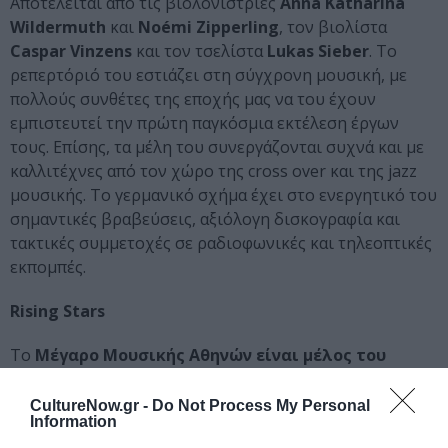
Αποτελείται από τις βιολονίστριες
Anna Katharina
Wildermuth
και
Noémi Zipperling
, τον βιολίστα
Caspar Vinzens
και τον τσελίστα
Lukas Sieber
. Το
ρεπερτόριό του εστιάζει στη σύγχρονη μουσική, με
πολλούς συνθέτες της εποχής μας να του έχουν
εμπιστευτεί την πρώτη παγκόσμια εκτέλεση έργων
τους. Επίσης, τα μέλη του συνεργάζονται συχνά και με
καλλιτέχνες από τον χώρο της cross over και της jazz
μουσικής. Το γερμανικό σχήμα έχει στο ενεργητικό του
σημαντικές βραβεύσεις, αξιόλογη δισκογραφία και
τακτικές συμμετοχές σε ραδιοφωνικές και τηλεοπτικές
εκπομπές.
Rising Stars
To
Μέγαρο Μουσικής Αθηνών είναι μέλος του
Ευρωπαϊκού Οργανισμού Κέντρων
CultureNow.gr -
Do Not Process My Personal
Συμφωνικής Μουσικής (European Concert Hall
Information
Organisation-ΕCHO),
ο οποίος συνδέει ορισμένες από