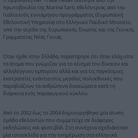
Η οργάνωση Fair Trade Hellas ξεκίνησε από την
πρωτοβουλία της Marina Sarli, εθελόντριας από την
Ιταλία ενός εννιάμηνου προγράμματος (Ευρωπαϊκή
Εθελοντική Υπηρεσία) στο Ελληνικό Παιδικό Μουσείο,
υπό την αιγίδα της Ευρωπαϊκής Ένωσης και της Γενικής
Γραμματείας Νέας Γενιάς.
Οταν ήρθε στην Ελλάδα, παρατήρησε ότι ήταν ελάχιστα
τα άτομα που γνώριζαν για το κίνημα του δίκαιου και
αλληλέγγυου εμπορίου αλλά και για τις παγκόσμιες
εκστρατείες ενάντια στις μεγάλες πολυεθνικές που
παραβιάζουν τα ανθρώπινα δικαιώματα κατά τη
διάρκεια ενός παραγωγικού κύκλου.
Από το 2002 έως το 2004 δημιουργήθηκε μία άτυπη
ομάδα εθελοντών που συμμετείχε σε διάφορες
εκδηλώσεις και φεστιβάλ. Στη συνέχεια σχεδιάστηκε
μία ιστοσελίδα για την ενημέρωση στα ελληνικά