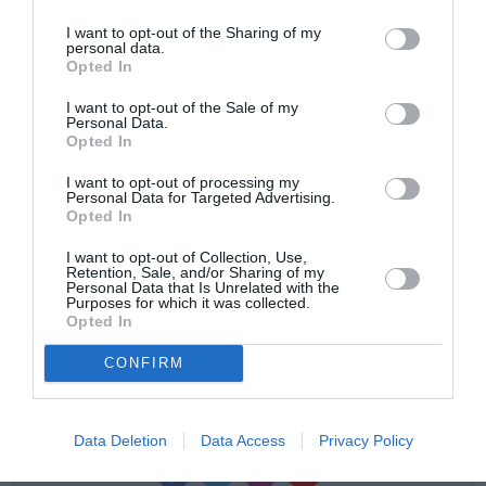
Ακολουθήστε το Culturenow.gr στο
Google News
και
I want to opt-out of the Sharing of my
μάθετε πρώτοι όλες τις ειδήσεις
personal data.
Opted In
Δείτε όλα τα
τελευταία νέα
για την Τέχνη και τον
I want to opt-out of the Sale of my
Πολιτισμό στο
Culturenow.gr
Personal Data.
Opted In
Νέοι Διαγωνισμοί
❯
I want to opt-out of processing my
Personal Data for Targeted Advertising.
Opted In
Newsletter
I want to opt-out of Collection, Use,
Κάθε βδομάδα στο e-mail σας τα τελευταία νέα για
Retention, Sale, and/or Sharing of my
Personal Data that Is Unrelated with the
την Τέχνη και τον Πολιτισμό!
Purposes for which it was collected.
Opted In
CONFIRM
Ακολουθήστε το Culturenow.gr
Data Deletion
Data Access
Privacy Policy