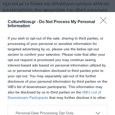
σχετικά με το δίκαιο και αλληλέγγυο εμπόριο αλλά και
για εκστρατείες που αφορούσαν την ηθική οικονομία
σε παγκόσμιο επίπεδο.
CultureNow.gr -
Do Not Process My Personal
Information
Στις 16 Μαρτίου του 2006 εγκαινιάστηκε το πρώτο μη
κερδοσκοπικό κατάστημα της Ελλάδας στο κέντρο της
If you wish to opt-out of the sale, sharing to third parties, or
processing of your personal or sensitive information for
Αθήνας. Από τότε η παρουσία της οργάνωσης σε
targeted advertising by us, please use the below opt-out
εκθέσεις, φεστιβάλ, κοινωνικά φόρουμ, πολιτιστικές
section to confirm your selection. Please note that after your
εκδηλώσεις δυναμώνει όλο και περισσότερο.
opt-out request is processed you may continue seeing
interest-based ads based on personal information utilized by
us or personal information disclosed to third parties prior to
ΙΝFO
your opt-out. You may separately opt-out of the further
Fair Trade Hellas
disclosure of your personal information by third parties on the
info@fairtrade.gr
IAB’s list of downstream participants. This information may
www.fairtrade.gr
also be disclosed by us to third parties on the
IAB’s List of
Tηλ/Fax: 210 3614070
Downstream Participants
that may further disclose it to other
third parties.
Personal Data Processing Opt Outs