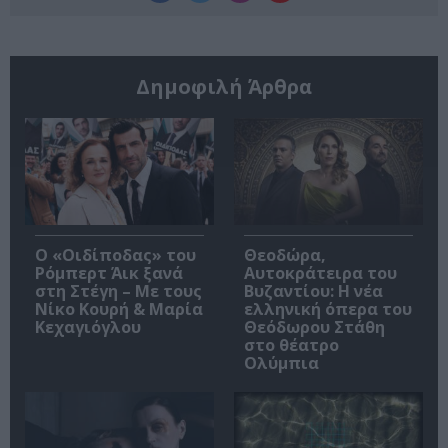
Δημοφιλή Άρθρα
O «Οιδίποδας» του
Θεοδώρα,
Ρόμπερτ Άικ ξανά
Αυτοκράτειρα του
στη Στέγη – Με τους
Βυζαντίου: Η νέα
Νίκο Κουρή & Μαρία
ελληνική όπερα του
Κεχαγιόγλου
Θεόδωρου Στάθη
στο θέατρο
Ολύμπια