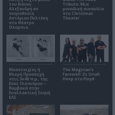
του Θάνου
Tribute: Μια
Αλεξανδρή σε
μοναδική συναυλία
σκηνοθεσία
στο Christmas
Αστέριου Πελτέκη
Theater
στο Θέατρο
Ολύμπια
Μεσοτοιχίες ή
The Magician’s
Μικρή Προσευχή
Farewell: Οι Uriah
στις 3κ46 π.μ., της
Heep στο Floyd
Εύας Οικονόμου –
Βαμβακά στην
Εναλλακτική Σκηνή
ΕΛΣ