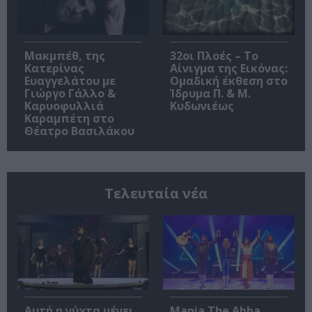
Μακμπέθ, της
32οι Πλοές – Το
Κατερίνας
Αίνιγμα της Εικόνας:
Ευαγγελάτου με
Ομαδική έκθεση στο
Γιώργο Γάλλο &
Ίδρυμα Π. & Μ.
Καρυοφυλλιά
Κυδωνιέως
Καραμπέτη στο
Θέατρο Βασιλάκου
Τελευταία νέα
Αυτή η νύχτα μένει,
Mania The Abba