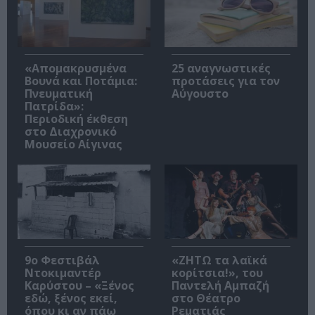
«Απομακρυσμένα
25 αναγνωστικές
Βουνά και Ποτάμια:
προτάσεις για τον
Πνευματική
Αύγουστο
Πατρίδα»:
Περιοδική έκθεση
στο Διαχρονικό
Μουσείο Αίγινας
9ο Φεστιβάλ
«ΖΗΤΩ τα λαϊκά
Ντοκιμαντέρ
κορίτσια!», του
Καρύστου – «Ξένος
Παντελή Αμπαζή
εδώ, ξένος εκεί,
στο Θέατρο
όπου κι αν πάω
Ρεματιάς