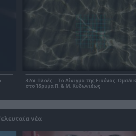
ο
32οι Πλοές – Το Αίνιγμα της Εικόνας: Ομαδι
στο Ίδρυμα Π. & Μ. Κυδωνιέως
Τελευταία νέα