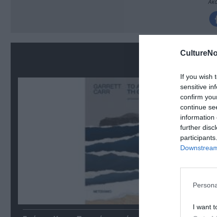
Ακο
CultureNo
Σ
If you wish 
sensitive in
confirm you
continue se
information 
further disc
participants
Downstream 
Persona
I want t