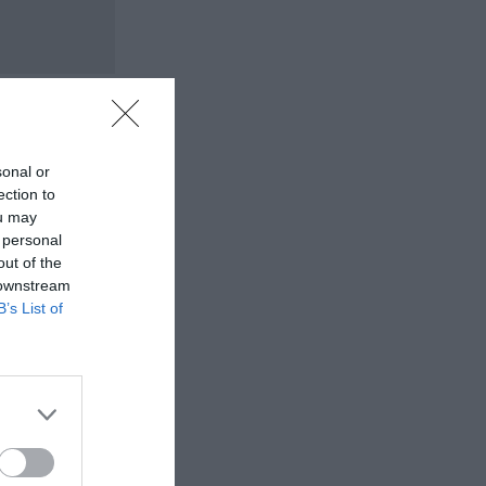
sonal or
ection to
ou may
 personal
out of the
 downstream
B’s List of