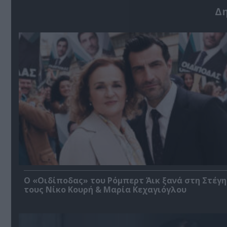
Δ
O «Οιδίποδας» του Ρόμπερτ Άικ ξανά στη Στέγη
τους Νίκο Κουρή & Μαρία Κεχαγιόγλου