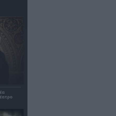
έα
θέατρο