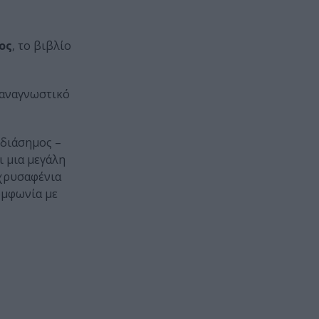
ος
, το βιβλίο
 αναγνωστικό
 διάσημος –
ι μια μεγάλη
 χρυσαφένια
υμφωνία με