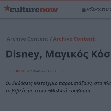
Ατζέντα
Μο
Archive Content /
Archive Content
Disney, Μαγικός Κό
CULTURENOW
/
06-07-2012
/ 10:33
Οι Εκδόσεις Μεταίχμιο παρουσιάζουν, στο πλα
το βιβλίο με τίτλο «Μαλλιά κουβάρια