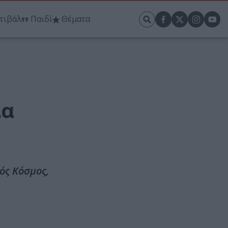
τιβάλ
Παιδί
Θέματα
ια
ός Κόσμος,