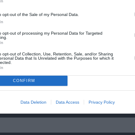
από
Miss Piggy: Τζένιφερ Λόρενς και Έμα Στόουν
In
χνία
ετοιμάζουν ταινία για την ντίβα των Mupp
o opt-out of the Sale of my Personal Data.
In
to opt-out of processing my Personal Data for Targeted
ing.
In
o opt-out of Collection, Use, Retention, Sale, and/or Sharing
ersonal Data that Is Unrelated with the Purposes for which it
lected.
In
CONFIRM
Data Deletion
Data Access
Privacy Policy
η του
Αναζητώντας τη χαμένη πατρίδα