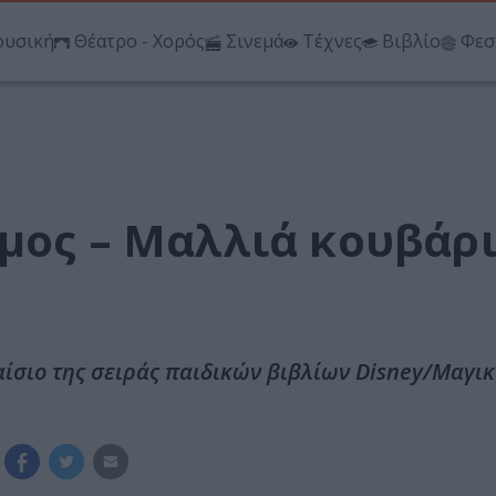
υσική
Θέατρο - Χορός
Σινεμά
Τέχνες
Βιβλίο
Φεσ
σμος – Μαλλιά κουβάρ
ίσιο της σειράς παιδικών βιβλίων Disney/Μαγικ