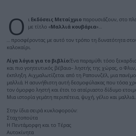
Ο
ι
Εκδόσεις Μεταίχμιο
παρουσιάζουν, στο πλ
με τίτλο «
Μαλλιά κουβάρια
»…
… προσφέροντας με αυτό τον τρόπο τη δυνατότητα στο
καλοκαίρι.
Λίγα λόγια για το βιβλίο:
Ένα παραμύθι τόσο ξεκαρδιστ
και πιο γοητευτικός βέβαια– ληστής της χώρας, ο Φλιν
έκπληξη. Αιχμαλωτίζεται από τη Ραπουνζέλ, μια πανέμ
μαλλιά. Η ασυνήθιστη αυτή δεσμοφύλακας που τόσα χρ
τον όμορφο ληστή και έτσι το αταίριαστο δίδυμο ετοιμά
Μια ιστορία γεμάτη περιπέτεια, ψυχή, γέλιο και μαλλιά
Στην ίδια σειρά κυκλοφορούν:
Σταχτοπούτα
Η Πεντάμορφη και το Τέρας
Αυτοκίνητα