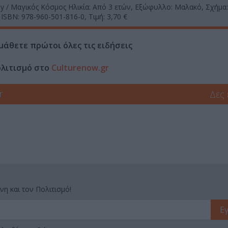
ey / Μαγικός Κόσμος Ηλικία: Από 3 ετών, Εξώφυλλο: Μαλακό, Σχήμα: 
 ISBN: 978-960-501-816-0, Τιμή: 3,70 €
μάθετε πρώτοι όλες τις ειδήσεις
ολιτισμό στο
Culturenow.gr
r
Δες
νη και τον Πολιτισμό!