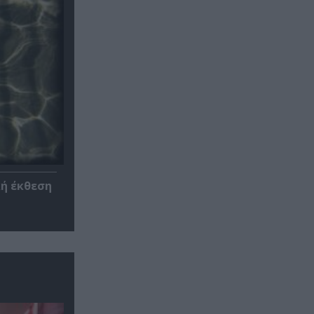
κή έκθεση