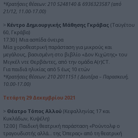
*Κρατήσεις θέσεων: 210 5248140 & 6936323587 (από
21/12, 11.00-17.00)
>
Κέντρο Δημιουργικής Μάθησης Γκράβας
(Ταϋγέτου
60, Γκράβα)
17.30| Μια ασπίδα όνειρα
Μία χοροθεατρική παράσταση για μικρούς και
μεγάλους, βασισμένη στο βιβλίο «Δον Κιχώτης» του
Μιγκέλ ντε Θερβάντες, από την ομάδα A(r)CT.
Για παιδιά ηλικίας από 5 έως 10 ετών
*Κρατήσεις θέσεων: 210 2011151 ( Δευτέρα – Παρασκευή,
10.00-17.00)
Τετάρτη 29 Δεκεμβρίου 2021
>
Θέατρο Τόπος Αλλού
(Κεφαλληνίας 17 και
Κυκλάδων, Κυψέλη)
12.00| Παιδική θεατρική παράσταση «Ρούντολφ ο
τραγουδιστής αλλά… της Όπερας» από τη θεατρική