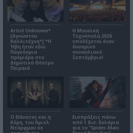
Artist Unknown*
Η Μουσική
[Αγνώστου
Τεχνόπολη 2026
Καλλιτέχνη*] *Η
υποδέχεται έναν
Ήβη ήταν εδώ:
δυναμικό
Παγκόσμια
συναυλιακό
πρεμιέρα στο
Σεπτέμβριο!
Δημοτικό Θέατρο
Πειραιά
Ο Θάνατος και η
Εισπράξεις πάνω
Κόρη, του Άριελ
από 1 δισ. δολάρια
Ντόρφμαν σε
για το “Spider-Man: