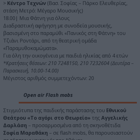
>
Κέντρο Τεχνών
(Βασ. Σοφίας – Πάρκο Ελευθερίας,
στάση Μετρό: Μέγαρο Μουσικής)
18.00| Μια Φάτνη για όλους
Διαδραστική αφήγηση με συνοδεία μουσικής,
βασισμένη στο παραμύθι «Πανικός στη Φάτνη» του
Τζιάνι Ροντάρι, από τη θεατρική ομάδα
«Παραμυθοκαμώματα».
Για όλη την οικογένεια με παιδιά ηλικίας από 4 ετών
*Κρατήσεις θέσεων: 210 7248150, 210 7232604 (Δευτέρα –
Παρασκευή, 10.00-14.00)
Μέγιστος αριθμός συμμετεχόντων: 20
Open air Flash mobs
Στιγμιότυπα της παιδικής παράστασης του
Εθνικού
Θεάτρου
«Το αγόρι στο Θεωρείο»
της
Αγγελικής
Δαρλάση
– προσαρμοσμένα από τη σκηνοθέτιδα
Σοφία Μαραθάκη
– σε flash mobs, θα παρουσιαστούν