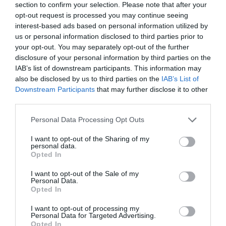
και 1 Παπούτσι» από το Ρέον θέατρο
section to confirm your selection. Please note that after your
Μια παράσταση, εμπνευσμένη από το παραμύθι «Ο
opt-out request is processed you may continue seeing
παπουτσής και οι καλικάντζαροι» των αδερφών Γκριμ,
interest-based ads based on personal information utilized by
us or personal information disclosed to third parties prior to
για να ζήσουμε την μαγεία και το πραγματικό νόημα
your opt-out. You may separately opt-out of the further
των Χριστουγέννων.
disclosure of your personal information by third parties on the
Για παιδιά ηλικίας από 3 έως 13 ετών
IAB’s list of downstream participants. This information may
*Κρατήσεις θέσεων: 210 3452150, 210 3414466 (Δευτέρα –
also be disclosed by us to third parties on the
IAB’s List of
Παρασκευή, 09.00-16.00)
Downstream Participants
that may further disclose it to other
third parties.
Personal Data Processing Opt Outs
Δον Κιχώτης – Δημήτρης Αδάμης
Κυριακή 2 Ιανουαρίου
I want to opt-out of the Sharing of my
personal data.
Opted In
>
Θέατρο Μικρό Χορν
(Αμερικής 10, Κολωνάκι)
11.30| Παιδική θεατρική παράσταση
«ΔΟΝ ΚΙΧΩΤΗΣ»
I want to opt-out of the Sale of my
Personal Data.
του Μιγκέλ Ντε Θερβάντες από τη θεατρική ομάδα
Opted In
ΜΑΓΙΚΕΣ ΣΒΟΥΡΕΣ, σε σκηνοθεσία Δημήτρη Αδάμη.
Για οικογένειες με παιδιά ηλικίας από 4 ετών
I want to opt-out of processing my
Personal Data for Targeted Advertising.
*Κρατήσεις θέσεων: 211 1026251 (από 23/12, 11.00-19.00)
Opted In