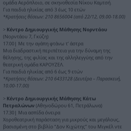
ομάδα Αερόπλοιο, σε σκηνοθεσία Νίκου Καμτσή.
Για παιδιά ηλικίας από 3 έως 10 ετών
*Κρατήσεις θέσεων: 210 8656004 (από 22/12, 09.00-18.00)
>
Κέντρο Δημιουργικής Μάθησης Νορντάου
(Νορντάου 7, Γκύζη)
17.00| Με την αγάπη φτάνω τ’ άστρα
Μια διαδραστική περιπέτεια για την δύναμη της
θέλησης, της φιλίας και της αλληλεγγύης από την
θεατρική ομάδα ΚΑΡΟΥΖΕΛ.
Για παιδιά ηλικίας από 6 έως 9 ετών
*Κρατήσεις θέσεων: 210 6433128 (Δευτέρα – Παρασκευή,
10.00-17.00)
>
Κέντρο Δημιουργικής Μάθησης Κάτω
Πετραλώνων
(Αθηνοδώρου 61, Πετράλωνα)
17.30| Μια ασπίδα όνειρα
Χοροθεατρική παράσταση για μικρούς και μεγάλους,
βασισμένη στο βιβλίο “Δον Κιχώτης” του Μιγκέλ ντε