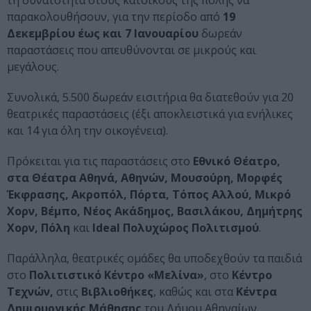
τη δυνατότητα στους κατοίκους της πόλης να
παρακολουθήσουν, για την περίοδο από
19
Δεκεμβρίου έως και 7 Ιανουαρίου
δωρεάν
παραστάσεις που απευθύνονται σε μικρούς και
μεγάλους.
Συνολικά, 5.500 δωρεάν εισιτήρια θα διατεθούν για 20
θεατρικές παραστάσεις (έξι αποκλειστικά για ενήλικες
και 14 για όλη την οικογένεια).
Πρόκειται για τις παραστάσεις στο
Εθνικό Θέατρο,
στα Θέατρα Αθηνά, Αθηνών, Μουσούρη, Μορφές
Έκφρασης, Ακροπόλ, Πόρτα, Τόπος Αλλού, Μικρό
Χορν, Βέμπο, Νέος Ακάδημος, Βασιλάκου, Δημήτρης
Χορν, Πόλη
και
Ideal Πολυχώρος Πολιτισμού
.
Παράλληλα, θεατρικές ομάδες θα υποδεχθούν τα παιδιά
στο
Πολιτιστικό Κέντρο «Μελίνα»
, στο
Κέντρο
Τεχνών,
στις
Βιβλιοθήκες
, καθώς και στα
Κέντρα
Δημιουργικής Μάθησης
του Δήμου Αθηναίων