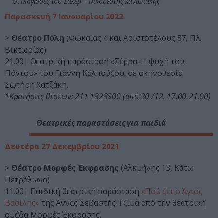
Οι Μάγισσες του Σάλεμ – Νικορέστης Χανιωτάκης
Παρασκευή 7 Ιανουαρίου 2022
>
Θέατρο Πόλη
(Φώκαιας 4 και Αριστοτέλους 87, Πλ.
Βικτωρίας)
21.00| Θεατρική παράσταση «Σέρρα. Η ψυχή του
Πόντου» του Γιάννη Καλπούζου, σε σκηνοθεσία
Σωτήρη Χατζάκη.
*Κρατήσεις θέσεων: 211 1828900 (από 30 /12, 17.00-21.00)
Θεατρικές παραστάσεις για παιδιά
Δευτέρα 27 Δεκεμβρίου 2021
>
Θέατρο Μορφές Έκφρασης
(Αλκμήνης 13, Κάτω
Πετράλωνα)
11.00| Παιδική θεατρική παράσταση
«Πού ζει ο Άγιος
Βασίλης»
της Άννας Σεβαστής Τζίμα από την θεατρική
ομάδα Μορφές Έκφρασης.