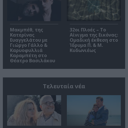
Μακμπέθ, της
32οι Πλοές – Το
Κατερίνας
Αίνιγμα της Εικόνας:
Ευαγγελάτου με
Ομαδική έκθεση στο
Γιώργο Γάλλο &
Ίδρυμα Π. & Μ.
Καρυοφυλλιά
Κυδωνιέως
Καραμπέτη στο
Θέατρο Βασιλάκου
Τελευταία νέα