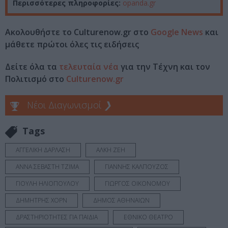
Περισσότερες πληροφορίες:
opanda.gr
Ακολουθήστε το Culturenow.gr στο
Google News
και
μάθετε πρώτοι όλες τις ειδήσεις
Δείτε όλα τα
τελευταία νέα
για την Τέχνη και τον
Πολιτισμό στο
Culturenow.gr
Νέοι Διαγωνισμοί
❯
Tags
ΑΓΓΕΛΙΚΗ ΔΑΡΛΑΣΗ
ΑΛΚΗ ΖΕΗ
ΑΝΝΑ ΣΕΒΑΣΤΗ ΤΖΙΜΑ
ΓΙΑΝΝΗΣ ΚΑΛΠΟΥΖΟΣ
ΓΙΟΥΛΗ ΗΛΙΟΠΟΥΛΟΥ
ΓΙΩΡΓΟΣ ΟΙΚΟΝΟΜΟΥ
ΔΗΜΗΤΡΗΣ ΧΟΡΝ
ΔΗΜΟΣ ΑΘΗΝΑΙΩΝ
ΔΡΑΣΤΗΡΙΟΤΗΤΕΣ ΓΙΑ ΠΑΙΔΙΑ
ΕΘΝΙΚΟ ΘΕΑΤΡΟ