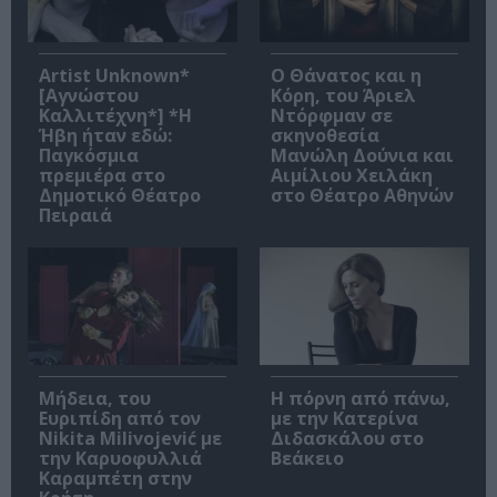
Artist Unknown*
Ο Θάνατος και η
[Αγνώστου
Κόρη, του Άριελ
Καλλιτέχνη*] *Η
Ντόρφμαν σε
Ήβη ήταν εδώ:
σκηνοθεσία
Παγκόσμια
Μανώλη Δούνια και
πρεμιέρα στο
Αιμίλιου Χειλάκη
Δημοτικό Θέατρο
στο Θέατρο Αθηνών
Πειραιά
Μήδεια, του
Η πόρνη από πάνω,
Ευριπίδη από τον
με την Κατερίνα
Nikita Milivojević με
Διδασκάλου στο
την Καρυοφυλλιά
Βεάκειο
Καραμπέτη στην