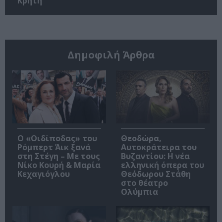
Κρήτη
Δημοφιλή Άρθρα
O «Οιδίποδας» του
Θεοδώρα,
Ρόμπερτ Άικ ξανά
Αυτοκράτειρα του
στη Στέγη – Με τους
Βυζαντίου: Η νέα
Νίκο Κουρή & Μαρία
ελληνική όπερα του
Κεχαγιόγλου
Θεόδωρου Στάθη
στο θέατρο
Ολύμπια