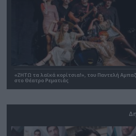
«ΖΗΤΩ τα λαϊκά κορίτσια!», του Παντελή Αμπα
στο Θέατρο Ρεματιάς
Δ