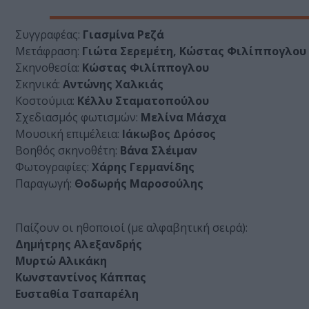
Συγγραφέας:
Γιασμίνα Ρεζά
Μετάφραση:
Γιώτα Σερεμέτη, Κώστας Φιλίππογλου
Σκηνοθεσία:
Κώστας Φιλίππογλου
Σκηνικά:
Αντώνης Χαλκιάς
Κοστούμια:
Κέλλυ Σταματοπούλου
Σχεδιασμός φωτισμών:
Μελίνα Μάσχα
Μουσική επιμέλεια:
Ιάκωβος Δρόσος
Βοηθός σκηνοθέτη:
Βάνα Σλέιμαν
Φωτογραφίες:
Χάρης Γερμανίδης
Παραγωγή:
Θοδωρής Μαροσούλης
Παίζουν οι ηθοποιοί (με αλφαβητική σειρά):
Δημήτρης Αλεξανδρής
Μυρτώ Αλικάκη
Κωνσταντίνος Κάππας
Ευσταθία Τσαπαρέλη