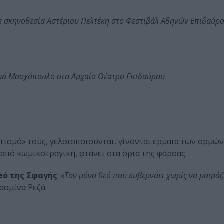
ε σκηνοθεσία Αστέριου Πελτέκη στο Φεστιβάλ Αθηνών Επιδαύρ
ωμά Μοσχόπουλο στο Αρχαίο Θέατρο Επιδαύρου
τισμό» τους, γελοιοποιούνται, γίνονται έρμαια των ορμών
 από κωμικοτραγική, φτάνει στα όρια της φάρσας.
εό της Σφαγής
.
«Τον μόνο θεό που κυβερνάει χωρίς να μοιράζ
ιασμίνα Ρεζά.