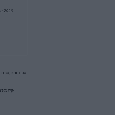
ου 2026
 τους και των
εται την