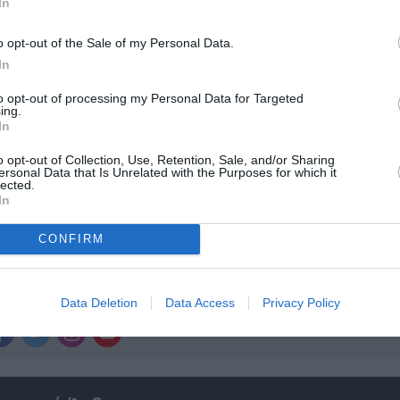
In
r
Δες
o opt-out of the Sale of my Personal Data.
In
to opt-out of processing my Personal Data for Targeted
ing.
ΘΕΑΤΡΟ ΑΘΗΝΑ
ΚΩΜΩΔΙΑ
ΚΩΣΤΑΣ ΦΙΛΙΠΠΟΓΛΟΥ
ΜΑ
In
o opt-out of Collection, Use, Retention, Sale, and/or Sharing
ersonal Data that Is Unrelated with the Purposes for which it
lected.
In
νη και τον Πολιτισμό!
CONFIRM
λουθήστε το Culturenow.gr
Data Deletion
Data Access
Privacy Policy