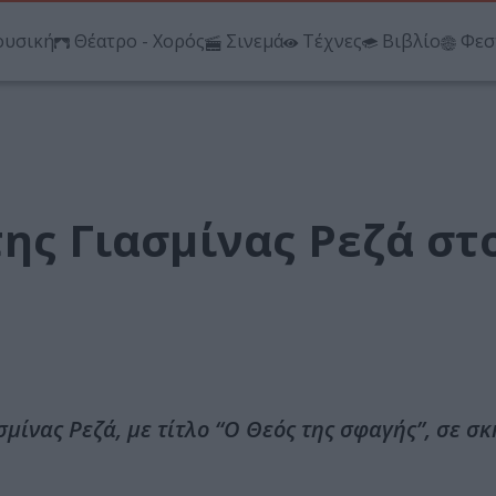
υσική
Θέατρο - Χορός
Σινεμά
Τέχνες
Βιβλίο
Φεσ
της Γιασμίνας Ρεζά στ
μίνας Ρεζά, με τίτλο “Ο Θεός της σφαγής”, σε σ