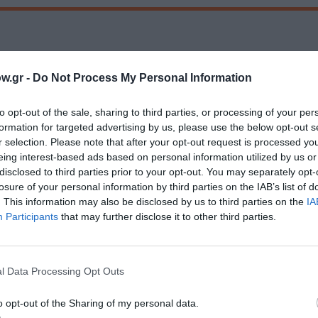
Τοποθεσία:
w.gr -
Do Not Process My Personal Information
Θέατρο Αθηνά, Δεριγνύ 10, Αθήνα
to opt-out of the sale, sharing to third parties, or processing of your per
Θέατρο Αθηνά
formation for targeted advertising by us, please use the below opt-out s
r selection. Please note that after your opt-out request is processed y
eing interest-based ads based on personal information utilized by us or
disclosed to third parties prior to your opt-out. You may separately opt-
losure of your personal information by third parties on the IAB’s list of
. This information may also be disclosed by us to third parties on the
IA
Participants
that may further disclose it to other third parties.
l Data Processing Opt Outs
μάθετε πρώτοι όλες τις ειδήσεις
o opt-out of the Sharing of my personal data.
ολιτισμό στο
Culturenow.gr