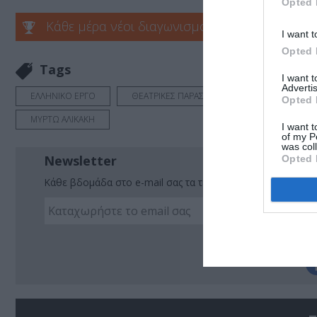
Opted 
Κάθε μέρα νέοι διαγωνισμοί στο Culturenow.g
I want t
Opted 
Tags
I want 
Advertis
ΕΛΛΗΝΙΚΟ ΕΡΓΟ
ΘΕΑΤΡΙΚΕΣ ΠΑΡΑΣΤΑΣΕΙΣ 2021 - 2022
Opted 
ΜΥΡΤΩ ΑΛΙΚΑΚΗ
I want t
of my P
was col
Newsletter
Opted 
Κάθε βδομάδα στο e-mail σας τα τελευταία νέα για την Τέχ
Ακο