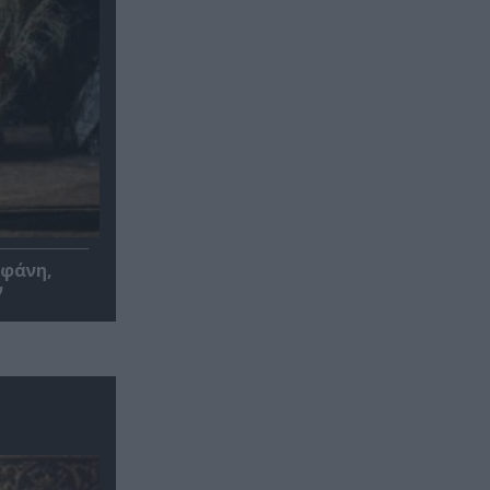
οφάνη,
ν