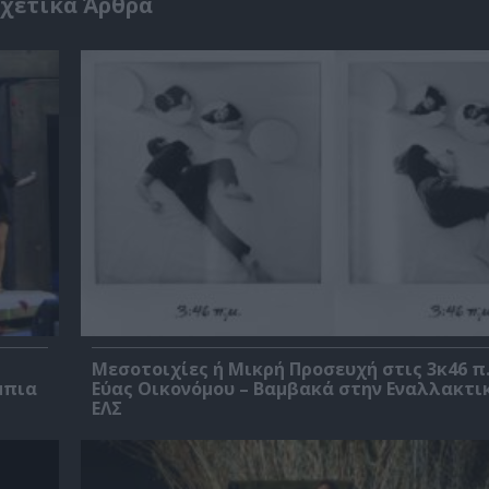
χετικά Άρθρα
Μεσοτοιχίες ή Μικρή Προσευχή στις 3κ46 π.
μπια
Εύας Οικονόμου – Βαμβακά στην Εναλλακτι
ΕΛΣ