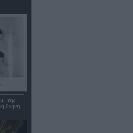
μ., της
κή Σκηνή