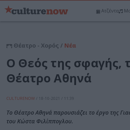
Ατζέντα
Μο
Θέατρο - Χορός /
Νέα
Ο Θεός της σφαγής, 
Θέατρο Αθηνά
CULTURENOW
/
18-10-2021
/ 11:39
Το Θέατρο Αθηνά παρουσιάζει το έργο της Γιασ
του Κώστα Φιλίππογλου.