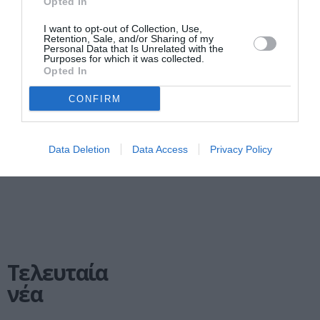
Opted In
I want to opt-out of Collection, Use,
Retention, Sale, and/or Sharing of my
Personal Data that Is Unrelated with the
Purposes for which it was collected.
Opted In
ΠΑΙΔΙ / ΝΕΑ
ΘΕΑΤΡΟ - ΧΟΡΟΣ / ΝΕΑ
Αγησίλαγος, του
Master Class, με
CONFIRM
Δημήτρη
την Μαρία
Μπασλάμ στο
Ναυπλιώτου στο
Θέατρο Μικρό
Μικρό Χορν
Data Deletion
Data Access
Privacy Policy
Χορν
Τελευταία
νέα