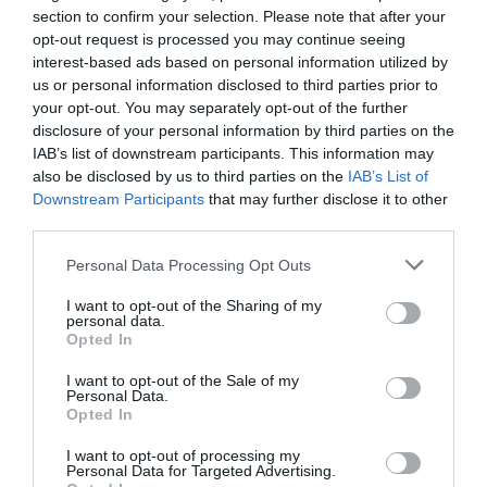
Το υπέροχό μου
section to confirm your selection. Please note that after your
διαζύγιο, της
opt-out request is processed you may continue seeing
Geraldine Aron
interest-based ads based on personal information utilized by
στο Θέατρο
us or personal information disclosed to third parties prior to
Μικρό Χορν
your opt-out. You may separately opt-out of the further
disclosure of your personal information by third parties on the
IAB’s list of downstream participants. This information may
also be disclosed by us to third parties on the
IAB’s List of
ΘΕΑΤΡΟ - ΧΟΡΟΣ / ΝΕΑ
Downstream Participants
that may further disclose it to other
third parties.
Ένας αληθινός
κάουμπόι, της
Personal Data Processing Opt Outs
Μαρίλια Σαμπέρ
στο Θέατρο
I want to opt-out of the Sharing of my
personal data.
Μικρό Χορν
Opted In
I want to opt-out of the Sale of my
Personal Data.
Opted In
I want to opt-out of processing my
Personal Data for Targeted Advertising.