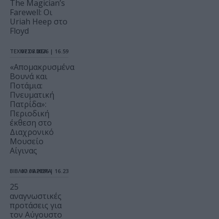
The Magician’s
Farewell: Οι
Uriah Heep στο
Floyd
ΤΕΧΝΕΣ / ΝΕΑ
07.08.2026 | 16.59
«Απομακρυσμένα
Βουνά και
Ποτάμια:
Πνευματική
Πατρίδα»:
Περιοδική
έκθεση στο
Διαχρονικό
Μουσείο
Αίγινας
ΒΙΒΛΙΟ / ΑΡΘΡΑ
07.08.2026 | 16.23
25
αναγνωστικές
προτάσεις για
τον Αύγουστο