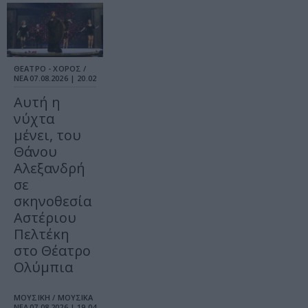
ΘΕΑΤΡΟ - ΧΟΡΟΣ /
ΝΕΑ
07.08.2026 | 20.02
Αυτή η
νύχτα
μένει, του
Θάνου
Αλεξανδρή
σε
σκηνοθεσία
Αστέριου
Πελτέκη
στο Θέατρο
Ολύμπια
ΜΟΥΣΙΚΗ / ΜΟΥΣΙΚΑ
ΝΕΑ
07.08.2026 | 19.04