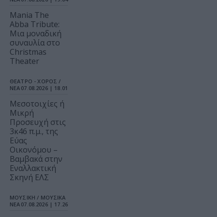
Mania The
Abba Tribute:
Μια μοναδική
συναυλία στο
Christmas
Theater
ΘΕΑΤΡΟ - ΧΟΡΟΣ /
ΝΕΑ
07.08.2026 | 18.01
Μεσοτοιχίες ή
Μικρή
Προσευχή στις
3κ46 π.μ., της
Εύας
Οικονόμου –
Βαμβακά στην
Εναλλακτική
Σκηνή ΕΛΣ
ΜΟΥΣΙΚΗ / ΜΟΥΣΙΚΑ
ΝΕΑ
07.08.2026 | 17.26