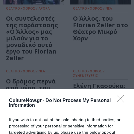
ΘΕΑΤΡΟ - ΧΟΡΟΣ / ΑΡΘΡΑ
ΘΕΑΤΡΟ - ΧΟΡΟΣ / ΝΕΑ
Οι συντελεστές
O Άλλος, του
της παράστασης
Florian Zeller στο
«O Άλλος» μας
Θέατρο Μικρό
μιλούν για το
Χορν
μοναδικό αυτό
έργο του Florian
Zeller
ΘΕΑΤΡΟ - ΧΟΡΟΣ / ΝΕΑ
ΘΕΑΤΡΟ - ΧΟΡΟΣ /
ΣΥΝΕΝΤΕΥΞΕΙΣ
Ο δρόμος περνά
Ελένη Γκασούκα:
από μέσα, του
«Ένας Αληθινός
Ιάκωβου
Κάουμπόι» και η
Καμπανέλλη στο
CultureNow.gr -
Do Not Process My Personal
δική μας Άγρια
Information
Θέατρο Μικρό
Δύση
Χορν
If you wish to opt-out of the sale, sharing to third parties, or
processing of your personal or sensitive information for
ΘΕΑΤΡΟ - ΧΟΡΟΣ / ΝΕΑ
targeted advertising by us, please use the below opt-out