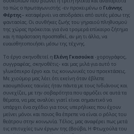
δυσκολιών που βιώνει η τρίτη ηλικία και αναπαριστά
το πώς ο πρωταγωνιστής -εν προκειμένω ο
Γιάννης
Φέρτης
– καταφέρνει να αποδράσει από αυτές μέσω της
φαντασίας. Οι συνθήκες ζωής του γηραιού πληθυσμού
της χώρας πρόκειται για ένα τρομερά επίκαιρο ζήτημα
και η παράσταση προσπαθεί, αν μη τι άλλο, να
ευαισθητοποιήσει μέσω της τέχνης.
Το έργο σκηνοθετεί η
Ελένη Γκασούκα
-χορογράφος,
συγγραφέας, σκηνοθέτις- και μας μιλά για αυτό το
γλυκόπικρο έργο και τις κοινωνικές του προεκτάσεις.
Με χιούμορ μας λέει ότι εκείνη όταν έβλεπε
καουμπόικες ταινίες ήταν πάντα με τους Ινδιάνους και
συνεχίζει, με την σοβαρότητα που αρμόζει σε αυτά τα
θέματα, να μας αναλύει γιατί είναι σημαντικό να
υπάρχει ένα σχέδιο για τους υπερήλικες που έχουν
μείνει μόνοι και ποιος θα έπρεπε να είναι ο ρόλος του
θεάτρου στην κοινωνία. Τέλος, μας αναφέρει πως μετά
τις επιτυχίες των έργων της (Βούβα, Η Φτωχούλα του