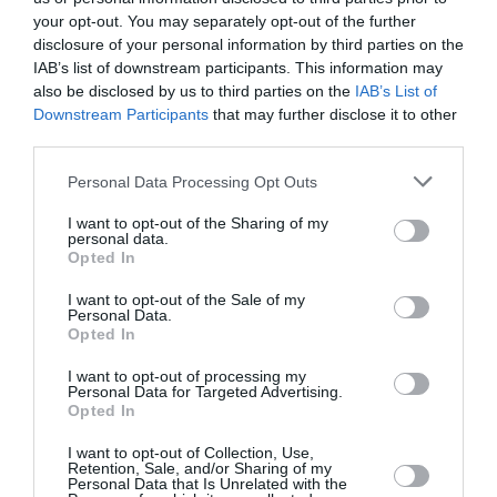
ηλικιωμένους να αλλάξουν τη στεγνή καθημερινότητα
your opt-out. You may separately opt-out of the further
τους και γενικά, την ποιότητα της ζωής τους. Η
disclosure of your personal information by third parties on the
οικογένεια πρέπει να τους βοηθήσει σε αυτό.
IAB’s list of downstream participants. This information may
also be disclosed by us to third parties on the
IAB’s List of
– Ποιος πιστεύετε ότι θα έπρεπε να είναι ο ρόλος
Downstream Participants
that may further disclose it to other
του θεάτρου σε μία κοινωνία;
third parties.
Η τέχνη και η μόρφωση αλλάζουν τον κόσμο. Το θέατρο
Personal Data Processing Opt Outs
είναι τροφή του πνεύματος. Όλοι τρέχουν πίσω από
I want to opt-out of the Sharing of my
την οικονομία, χωρίς να σκέφτονται ότι η ψυχή και το
personal data.
Opted In
πνεύμα μας λιμοκτονούν. Η θεατρική παιδεία είναι
απολύτως απαραίτητη και πρέπει να ξεκινάει από τη
I want to opt-out of the Sale of my
νηπιακή ηλικία. Πρέπει να καλλιεργήσουμε μέσω του
Personal Data.
Opted In
θεάτρου την ενσυναίσθηση των παιδιών μας, ώστε να
δούμε αργότερα νέους πολίτες, πιο ώριμους, με
I want to opt-out of processing my
Personal Data for Targeted Advertising.
κριτική σκέψη και καθαρή κοινωνική συνείδηση.
Opted In
– Γράφετε κάποιο έργο αυτή την περίοδο;
I want to opt-out of Collection, Use,
Retention, Sale, and/or Sharing of my
Personal Data that Is Unrelated with the
Ναι έχω ξεκινήσει.