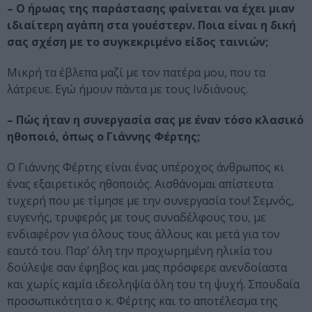
– Ο ήρωας της παράστασης φαίνεται να έχει μιαν
ιδιαίτερη αγάπη στα γουέστερν. Ποια είναι η δική
σας σχέση με το συγκεκριμένο είδος ταινιών;
Μικρή τα έβλεπα μαζί με τον πατέρα μου, που τα
λάτρευε. Εγώ ήμουν πάντα με τους Ινδιάνους.
– Πώς ήταν η συνεργασία σας με έναν τόσο κλασικό
ηθοποιό, όπως ο Γιάννης Φέρτης;
Ο Γιάννης Φέρτης είναι ένας υπέροχος άνθρωπος κι
ένας εξαιρετικός ηθοποιός. Αισθάνομαι απίστευτα
τυχερή που με τίμησε με την συνεργασία του! Σεμνός,
ευγενής, τρυφερός με τους συναδέλφους του, με
ενδιαφέρον για όλους τους άλλους και μετά για τον
εαυτό του. Παρ’ όλη την προχωρημένη ηλικία του
δούλεψε σαν έφηβος και μας πρόσφερε ανενδοίαστα
και χωρίς καμία ιδεοληψία όλη του τη ψυχή. Σπουδαία
προσωπικότητα ο κ. Φέρτης και το αποτέλεσμα της