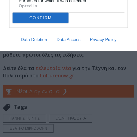
Purposes for which it was collected.
Opted In
CONFIRM
Διαβάστε επίσης:
Ένας αληθινός κάουμπόι, της Μαρίλια Σαμπέρ στο Θέατρο
Μικρό Χορν
Data Deletion
Data Access
Privacy Policy
Ακολουθήστε το Culturenow.gr στο
Google News
και
μάθετε πρώτοι όλες τις ειδήσεις
Δείτε όλα τα
τελευταία νέα
για την Τέχνη και τον
Πολιτισμό στο
Culturenow.gr
Νέοι Διαγωνισμοί
❯
Tags
ΓΙΑΝΝΗΣ ΦΕΡΤΗΣ
ΕΛΕΝΗ ΓΚΑΣΟΥΚΑ
ΘΕΑΤΡΟ ΜΙΚΡΟ ΧΟΡΝ