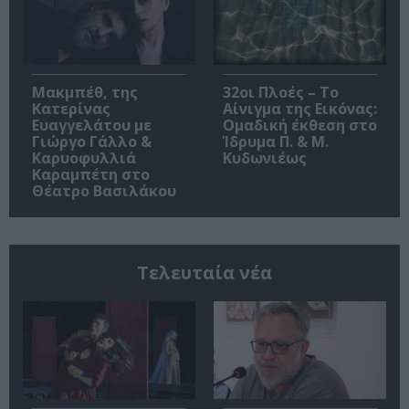
Μακμπέθ, της
32οι Πλοές – Το
Κατερίνας
Αίνιγμα της Εικόνας:
Ευαγγελάτου με
Ομαδική έκθεση στο
Γιώργο Γάλλο &
Ίδρυμα Π. & Μ.
Καρυοφυλλιά
Κυδωνιέως
Καραμπέτη στο
Θέατρο Βασιλάκου
Τελευταία νέα