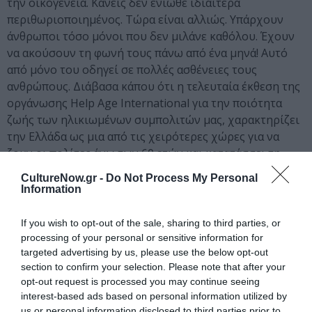
την οικογένεια. Κανείς δεν ένιωθε ιδιαίτερα
περιθωριοποιημένος. Τώρα είναι αλλιώς. Υπάρχουν
άνθρωποι τόσο μόνοι που δεν μιλάνε καθόλου. Έχουν
να ακούσουν τη φωνή τους πάνω από ένα μηνά! Αυτό
από μόνο του οδηγεί σε πολλές ασθένειες τους
ανθρώπους. Διάβασα κάπου ότι η τελευταία έκθεση της
οργάνωσης Help Age International για την ποιότητα
ζωής των ηλικιωμένων συμπολιτών μας, χαρακτηρίζει
την Ελλάδα ως μια από τις χειρότερες χώρες για να
ζουν οι πολίτες άνω των 60 ετών και κατατάσσει τη
χώρα στην 79η θέση μεταξύ 96 χωρών όσον αφορά την
CultureNow.gr -
Do Not Process My Personal
κοινωνικό- οικονομική ευημερία! Τραγικό!
Information
– Ο κύκλος της ζωής και η ρουτίνα της
If you wish to opt-out of the sale, sharing to third parties, or
καθημερινότητας οδηγούν συχνά την τρίτη ηλικία
processing of your personal or sensitive information for
στη μοναξιά. Βλέπετε τη φαντασία και τη
targeted advertising by us, please use the below opt-out
δημιουργικότητα ως ένα μέσο διαφυγής;
section to confirm your selection. Please note that after your
opt-out request is processed you may continue seeing
interest-based ads based on personal information utilized by
Η φαντασία και η δημιουργικότητα βοηθούν πολύ τους
us or personal information disclosed to third parties prior to