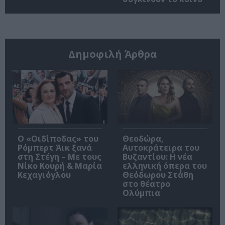
Δημοφιλή Άρθρα
O «Οιδίποδας» του
Θεοδώρα,
Ρόμπερτ Άικ ξανά
Αυτοκράτειρα του
στη Στέγη – Με τους
Βυζαντίου: Η νέα
Νίκο Κουρή & Μαρία
ελληνική όπερα του
Κεχαγιόγλου
Θεόδωρου Στάθη
στο θέατρο
Ολύμπια