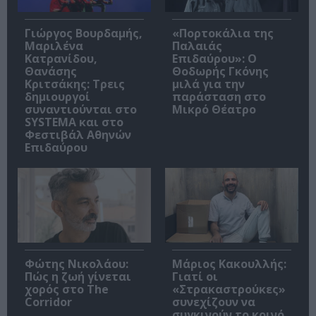
Γιώργος Βουρδαμής,
«Πορτοκάλια της
Μαριλένα
Παλαιάς
Κατρανίδου,
Επιδαύρου»: Ο
Θανάσης
Θοδωρής Γκόνης
Κριτσάκης: Τρεις
μιλά για την
δημιουργοί
παράσταση στο
συναντιούνται στο
Μικρό Θέατρο
SYSTEMA και στο
Φεστιβάλ Αθηνών
Επιδαύρου
Φώτης Νικολάου:
Μάριος Κακουλλής:
Πώς η ζωή γίνεται
Γιατί οι
χορός στο The
«Στρακαστρούκες»
Corridor
συνεχίζουν να
συγκινούν το κοινό