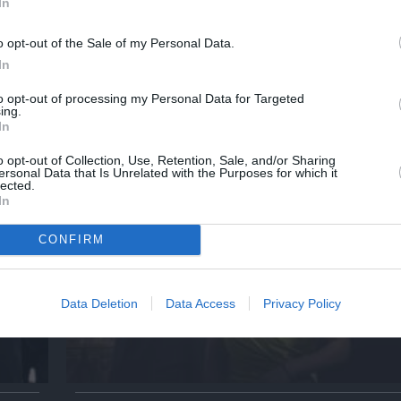
In
o opt-out of the Sale of my Personal Data.
In
to opt-out of processing my Personal Data for Targeted
ημοφιλή Άρθρα
ing.
In
o opt-out of Collection, Use, Retention, Sale, and/or Sharing
ersonal Data that Is Unrelated with the Purposes for which it
lected.
In
CONFIRM
Data Deletion
Data Access
Privacy Policy