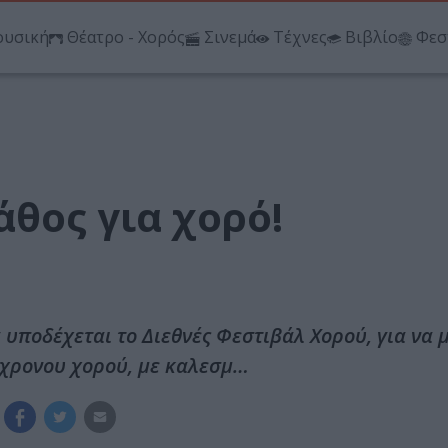
υσική
Θέατρο - Χορός
Σινεμά
Τέχνες
Βιβλίο
Φεσ
θος για χορό!
υποδέχεται το Διεθνές Φεστιβάλ Χορού, για να 
ύγχρονου χορού, με καλεσμ…