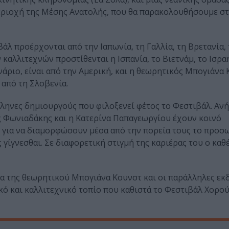
 περιοχή της Μέσης Ανατολής, που θα παρακολουθήσουμε σ
λ προέρχονται από την Ιαπωνία, τη Γαλλία, τη Βρετανία, 
καλλιτεχνών προστίθενται η Ισπανία, το Βιετνάμ, το Ισραή
νάριο, είναι από την Αμερική, και η θεωρητικός Μπογιάνα 
 από τη Σλοβενία.
Έλληνες δημιουργούς που φιλοξενεί φέτος το Φεστιβάλ. Αν
ς Φωνιαδάκης και η Κατερίνα Παπαγεωργίου έχουν κοινό
ό για να διαμορφώσουν μέσα από την πορεία τους το προσ
γίγνεσθαι. Σε διαφορετική στιγμή της καριέρας του ο καθέ
ία της θεωρητικού Μπογιάνα Κουνστ και οι παράλληλες εκ
ό και καλλιτεχνικό τοπίο που καθιστά το Φεστιβάλ Χορο