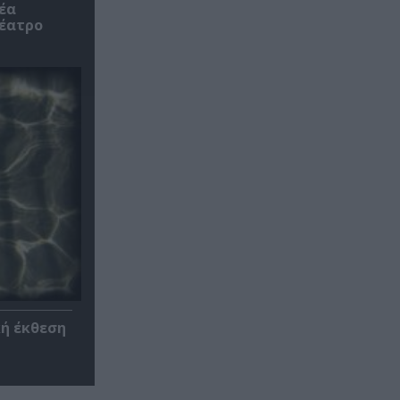
έα
θέατρο
κή έκθεση