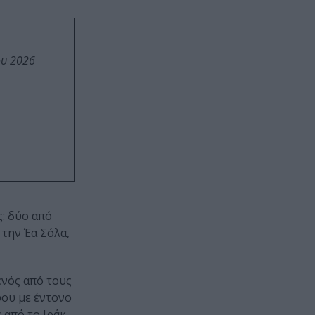
ου 2026
: δύο από
 την Έα Σόλα,
ενός από τους
ου με έντονο
 από το Ιράκ