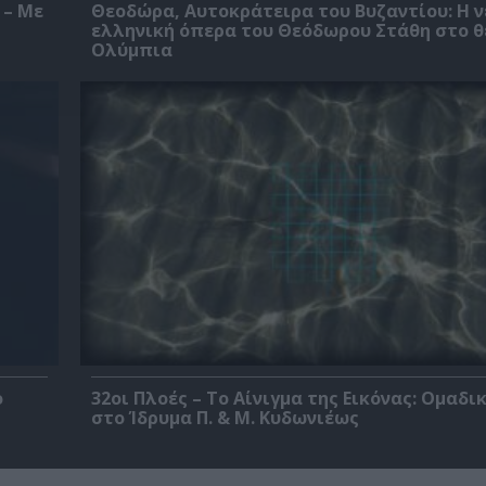
 – Με
Θεοδώρα, Αυτοκράτειρα του Βυζαντίου: Η ν
ελληνική όπερα του Θεόδωρου Στάθη στο 
Ολύμπια
ο
32οι Πλοές – Το Αίνιγμα της Εικόνας: Ομαδι
στο Ίδρυμα Π. & Μ. Κυδωνιέως