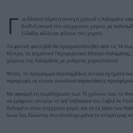
Γ
ια δέκατη πέμπτη συνεχή χρονιά η Καλαμάτα υπ
διεθνή σκηνή του σύγχρονου χορού, με καλεσμέ
Ελλάδα, αλλά και φίλους του χορού.
Το φετινό φεστιβάλ θα πραγματοποιηθεί από τις 16 έως
Κέντρο, το Δημοτικό Περιφερειακό Θέατρο Καλαμάτας,
χώρους της Καλαμάτας με ρυθμούς χορευτικούς!
Φέτος, το πρόγραμμα περιλαμβάνει έντεκα σχήματα κα
παραγωγές σε είκοσι συνολικά παραστάσεις προσφέρον
Με αφορμή τη συμπλήρωση των 15 χρόνων του, το Φεστ
να γράφουν ιστορία: το
Self Unfinished
του Ξαβιέ Λε Ρου
δεδομένο στον σύγχρονο χορό, και το
Le Salon των Pee
Sous Sol, δίνοντας πιο ολοκληρωμένα το στίγμα μιας σ