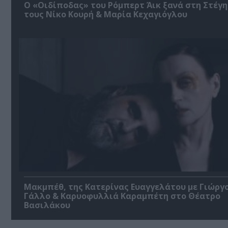
O «Οιδίποδας» του Ρόμπερτ Άικ ξανά στη Στέγη
τους Νίκο Κουρή & Μαρία Κεχαγιόγλου
Μακμπέθ, της Κατερίνας Ευαγγελάτου με Γιώργ
Γάλλο & Καρυοφυλλιά Καραμπέτη στο Θέατρο
Βασιλάκου