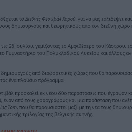
οδέχεται το
Διεθνές Φεστιβάλ Χορού
, για να μας ταξιδέψει κα
νους δημιουργούς και θεωρητικούς από τον διεθνή χώρο 
 τις 26 Ιουλίου, γεμίζοντας το Αμφιθέατρο του Κάστρου, τ
 το Γυμναστήριο του Πολυκλαδικού Λυκείου και άλλους α
ι δημιουργούς από διαφορετικές χώρες που θα παρουσιά
τας ένα πλούσιο πρόγραμμα.
ιβάλ προσκαλεί εκ νέου δύο παραστάσεις που έγραψαν κ
ά, έναν από τους χορογράφους και μια παράσταση που ανέ
ping Tom
, που θα παρουσιαστεί μαζί με τη νέα τους δημιουρ
ημαντικής τριλογίας της βελγικής σκηνής.
ΜΗΝ ΧΑΣΕΙΣ!