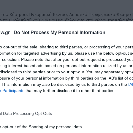
 του Κάστρου, Πνευματικό Κέντρο, Δημοτικό Περιφερειακό Θέατρο 
 του Πολυκλαδικού Λυκείου και άλλοι ανοικτοί χώροι της Καλαμάτ
ουλίου 2009
kalamatadancefestival.gr/
w.gr -
Do Not Process My Personal Information
to opt-out of the sale, sharing to third parties, or processing of your per
μάθετε πρώτοι όλες τις ειδήσεις
formation for targeted advertising by us, please use the below opt-out s
r selection. Please note that after your opt-out request is processed y
ολιτισμό στο
Culturenow.gr
eing interest-based ads based on personal information utilized by us or
disclosed to third parties prior to your opt-out. You may separately opt-
r
Δες
losure of your personal information by third parties on the IAB’s list of
. This information may also be disclosed by us to third parties on the
IA
Participants
that may further disclose it to other third parties.
νη και τον Πολιτισμό!
l Data Processing Opt Outs
o opt-out of the Sharing of my personal data.
λουθήστε το Culturenow.gr