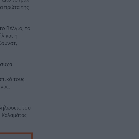
τα πρώτα της
το Βέλγιο, το
λ και η
Κουνστ,
ήσυχα
ωπικό τους
νας,
δηλώσεις του
ύ Καλαμάτας