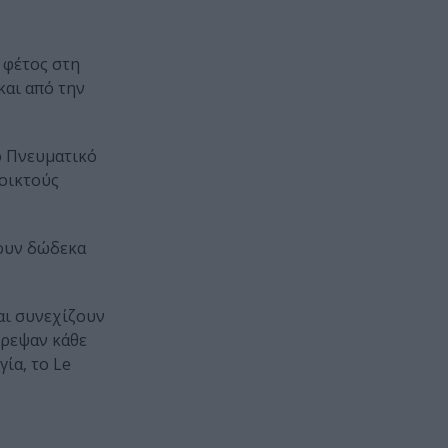
ι φέτος στη
και από την
ο Πνευματικό
νοικτούς
σουν δώδεκα
αι συνεχίζουν
τρεψαν κάθε
γία, το Le