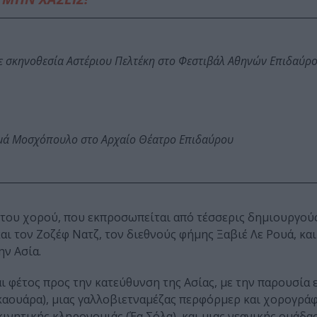
ε σκηνοθεσία Αστέριου Πελτέκη στο Φεστιβάλ Αθηνών Επιδαύρ
ωμά Μοσχόπουλο στο Αρχαίο Θέατρο Επιδαύρου
ή του χορού, που εκπροσωπείται από τέσσερις δημιουργούς
αι τον Ζοζέφ Νατζ, τον διεθνούς φήμης Ξαβιέ Λε Ρουά, και
ην Ασία.
ι φέτος προς την κατεύθυνση της Ασίας, με την παρουσία 
αουάρα), μιας γαλλοβιετναμέζας περφόρμερ και χορογράφ
ινητικής κληρονομιάς (Έα Σόλα), και μιας νεανικής ομάδας