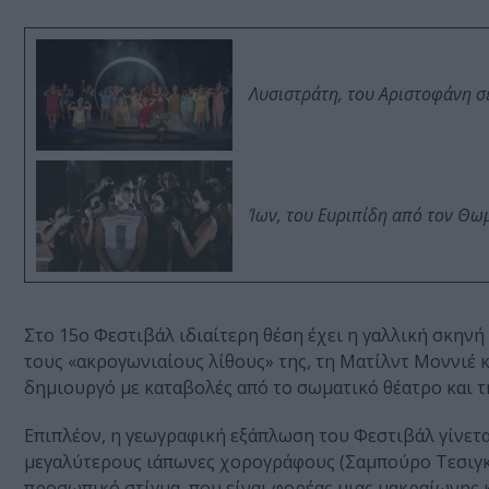
Λυσιστράτη, του Αριστοφάνη σ
Ίων, του Ευριπίδη από τον Θ
Στο 15ο Φεστιβάλ ιδιαίτερη θέση έχει η γαλλική σκην
τους «ακρογωνιαίους λίθους» της, τη Ματίλντ Μοννιέ κ
δημιουργό με καταβολές από το σωματικό θέατρο και τ
Επιπλέον, η γεωγραφική εξάπλωση του Φεστιβάλ γίνετα
μεγαλύτερους ιάπωνες χορογράφους (Σαμπούρο Τεσιγκ
προσωπικό στίγμα, που είναι φορέας μιας μακραίωνης κ