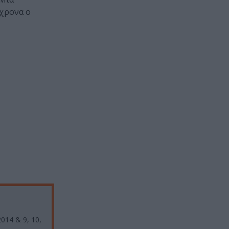
όχρονα ο
2014 & 9, 10,