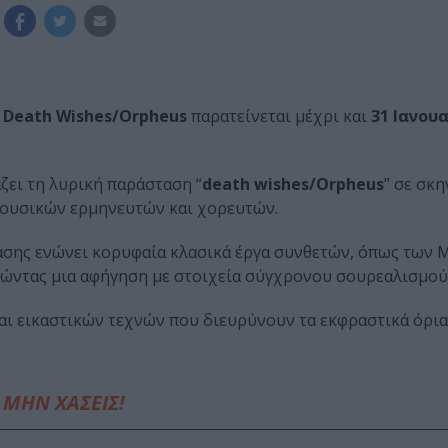
η
Death Wishes/Orpheus
παρατείνεται μέχρι και
31 Ιανου
ει τη λυρική παράσταση “
death wishes/Orpheus
” σε σκ
 μουσικών ερμηνευτών και χορευτών.
σης ενώνει κορυφαία κλασικά έργα συνθετών, όπως των M
ιουργώντας μια αφήγηση με στοιχεία σύγχρονου σουρεαλισμ
και εικαστικών τεχνών που διευρύνουν τα εκφραστικά όρια
ΜΗΝ ΧΑΣΕΙΣ!