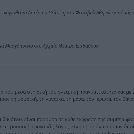
ε σκηνοθεσία Αστέριου Πελτέκη στο Φεστιβάλ Αθηνών Επιδαύρ
ωμά Μοσχόπουλο στο Αρχαίο Θέατρο Επιδαύρου
στα που μέσα στη δική του ονειρική πραγματικότητα και με 
ος τη μουσική, τη γυναίκα, τη μάνα, τον έρωτα, τον θάνα
ι θανάτου, είναι παρούσα σε κάθε έκφραση της συμπεριφορ
νες, μουσική, τραγούδι, λόγος, κίνηση, σε ένα σύμπαν όπου
ις και πρόσωπα αποτελούν το σκηνικό της ύπαρξης του.