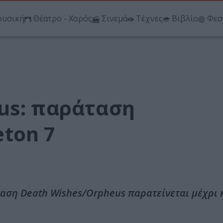
υσική
Θέατρο - Χορός
Σινεμά
Τέχνες
Βιβλίο
Φεσ
us: παράταση
ton 7
αση Death Wishes/Orpheus παρατείνεται μέχρι 