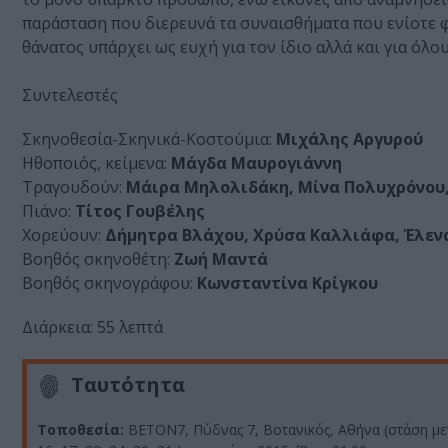
παράσταση που διερευνά τα συναισθήματα που ενίοτε 
θάνατος υπάρχει ως ευχή για τον ίδιο αλλά και για όλο
Συντελεστές
Σκηνοθεσία-Σκηνικά-Κοστούμια:
Μιχάλης Αργυρού
Hθοποιός, κείμενα:
Μάγδα Μαυρογιάννη
Tραγουδούν:
Μάιρα Μηλολιδάκη, Μίνα Πολυχρόνου,
Πιάνο:
Τίτος Γουβέλης
Χορεύουν:
Δήμητρα Βλάχου, Χρύσα Καλλιάφα, Έλε
Βοηθός σκηνοθέτη:
Ζωή Μαντά
Βοηθός σκηνογράφου:
Κωνσταντίνα Κρίγκου
Διάρκεια: 55 λεπτά
Ταυτότητα
Τοποθεσία:
BETON7, Πύδνας 7, Βοτανικός, Αθήνα (στάση 