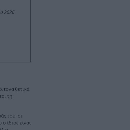
ου 2026
έντονα θετικά
το, τη
άς του, οι
 ο ίδιος είναι
 Μια