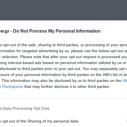
w.gr -
Do Not Process My Personal Information
to opt-out of the sale, sharing to third parties, or processing of your per
com
formation for targeted advertising by us, please use the below opt-out s
r selection. Please note that after your opt-out request is processed y
eing interest-based ads based on personal information utilized by us or
μάθετε πρώτοι όλες τις ειδήσεις
disclosed to third parties prior to your opt-out. You may separately opt-
losure of your personal information by third parties on the IAB’s list of
. This information may also be disclosed by us to third parties on the
IA
ολιτισμό στο
Culturenow.gr
Participants
that may further disclose it to other third parties.
r
Δες
l Data Processing Opt Outs
o opt-out of the Sharing of my personal data.