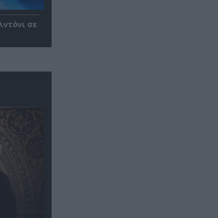
λντόνι σε