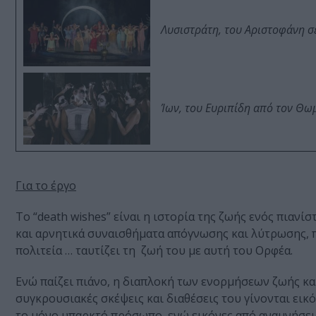
Λυσιστράτη, του Αριστοφάνη σ
Ίων, του Ευριπίδη από τον Θ
Για το έργο
Το “death wishes” είναι η ιστορία της ζωής ενός πιανί
και αρνητικά συναισθήματα απόγνωσης και λύτρωσης, πρ
πολιτεία … ταυτίζει τη ζωή του με αυτή του Ορφέα.
Ενώ παίζει πιάνο, η διαπλοκή των ενορμήσεων ζωής κα
συγκρουσιακές σκέψεις και διαθέσεις του γίνονται εικό
το μόνο υπαρκτό πρόσωπο, ενώ εικόνες από αναμνήσε