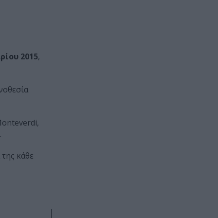
αρίου 2015
,
ηνοθεσία
onteverdi,
ού.
 της κάθε