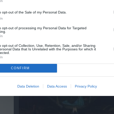
In
o opt-out of the Sale of my Personal Data.
In
νη και τον Πολιτισμό!
to opt-out of processing my Personal Data for Targeted
ing.
In
λουθήστε το Culturenow.gr
o opt-out of Collection, Use, Retention, Sale, and/or Sharing
ersonal Data that Is Unrelated with the Purposes for which it
lected.
In
χετικά Άρθρα
CONFIRM
Data Deletion
Data Access
Privacy Policy