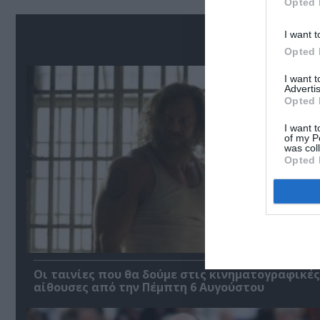
Opted 
Σ
I want t
Opted 
I want 
Advertis
Opted 
I want t
of my P
was col
Opted 
Οι ταινίες που θα δούμε στις κινηματογραφικές
αίθουσες από την Πέμπτη 6 Αυγούστου