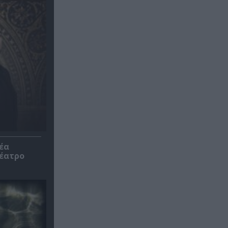
έα
θέατρο