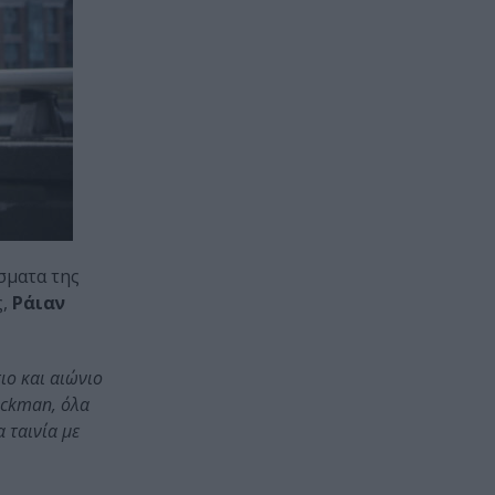
σματα της
ς,
Ράιαν
ιο και αιώνιο
jackman, όλα
 ταινία με