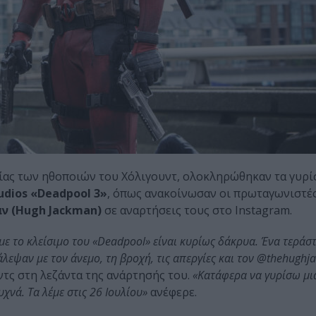
ίας των ηθοποιών του Χόλιγουντ, ολοκληρώθηκαν τα γυρί
udios «Deadpool 3»
, όπως ανακοίνωσαν οι πρωταγωνιστέ
ν (Hugh Jackman)
σε αναρτήσεις τους στο Instagram.
με το κλείσιμο του «Deadpool» είναι κυρίως δάκρυα. Ένα τεράστ
πάλεψαν με τον άνεμο, τη βροχή, τις απεργίες και τον @thehugh
τς στη λεζάντα της ανάρτησής του.
«Κατάφερα να γυρίσω μια
χνά. Τα λέμε στις 26 Ιουλίου»
ανέφερε.