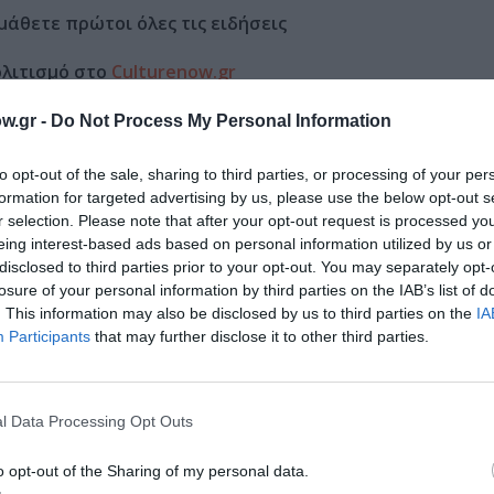
μάθετε πρώτοι όλες τις ειδήσεις
ολιτισμό στο
Culturenow.gr
w.gr -
Do Not Process My Personal Information
r
Δες
to opt-out of the sale, sharing to third parties, or processing of your per
formation for targeted advertising by us, please use the below opt-out s
r selection. Please note that after your opt-out request is processed y
- ANIMATION
eing interest-based ads based on personal information utilized by us or
disclosed to third parties prior to your opt-out. You may separately opt-
losure of your personal information by third parties on the IAB’s list of
. This information may also be disclosed by us to third parties on the
IA
νη και τον Πολιτισμό!
Participants
that may further disclose it to other third parties.
l Data Processing Opt Outs
λουθήστε το Culturenow.gr
o opt-out of the Sharing of my personal data.