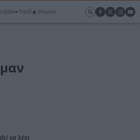
τιβάλ
Παιδί
Θέματα
κμαν
s) να λέει