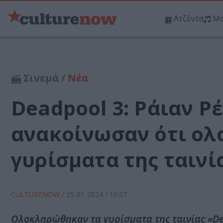
Ατζέντα
Μο
Σινεμά /
Νέα
Deadpool 3: Ράιαν Ρ
ανακοίνωσαν ότι ο
γυρίσματα της ταινί
CULTURENOW
/
25-01-2024
/ 10:57
Ολοκληρώθηκαν τα γυρίσματα της ταινίας «Dead