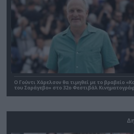
Ο Γούντι Χάρελσον θα τιμηθεί με το βραβείο «Κ
του Σαράγεβο» στο 32ο Φεστιβάλ Κινηματογρά
Δ