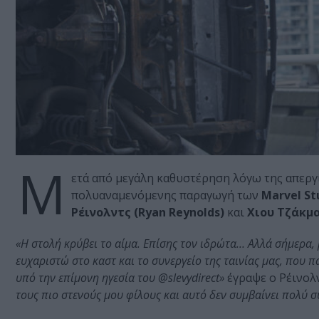
M
ετά από μεγάλη καθυστέρηση λόγω της απεργ
πολυαναμενόμενης παραγωγή των
Marvel St
Ρέινολντς (Ryan Reynolds)
και
Χιου Τζάκμα
«Η στολή κρύβει το αίμα. Επίσης τον ιδρώτα… Αλλά σήμερα, 
ευχαριστώ στο καστ και το συνεργείο της ταινίας μας, που 
υπό την επίμονη ηγεσία του @slevydirect»
έγραψε ο Ρέινολν
τους πιο στενούς μου φίλους και αυτό δεν συμβαίνει πολύ συ