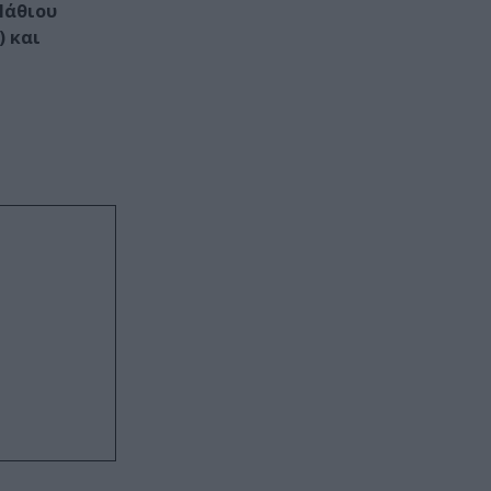
Μάθιου
) και