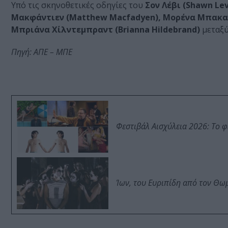
Υπό τις σκηνοθετικές οδηγίες του
Σον Λέβι (Shawn Lev
Μακφάντιεν (Matthew Macfadyen), Μορένα Μπακαρίν
Μπριάνα Χίλντεμπραντ (Brianna Hildebrand)
μεταξύ
Πηγή: ΑΠΕ – ΜΠΕ
Φεστιβάλ Αισχύλεια 2026: Το 
Ίων, του Ευριπίδη από τον Θ