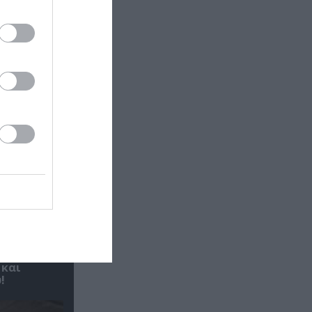
 και
!