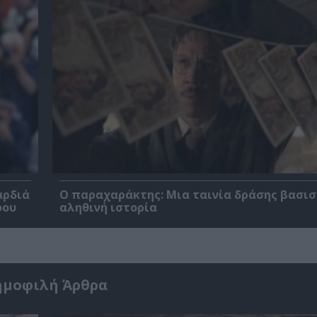
αρδιά
Ο παραχαράκτης: Μια ταινία δράσης βασισ
φου
αληθινή ιστορία
ημοφιλή Άρθρα