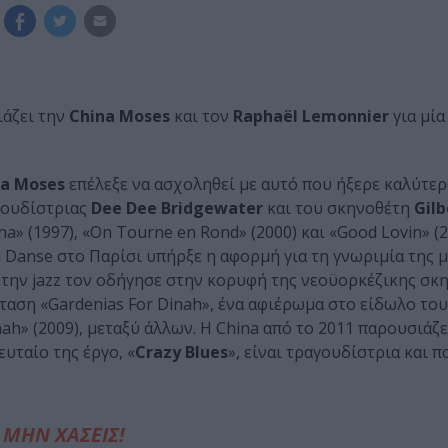
άζει την
China Moses
και τον
Raphaël Lemonnier
για μί
na Moses
επέλεξε να ασχοληθεί με αυτό που ήξερε καλύτερα
αγουδίστριας
Dee Dee Bridgewater
και του σκηνοθέτη
Gil
» (1997), «Οn Tourne en Rond» (2000) και «Good Lovin» (2
a Danse στο Παρίσι υπήρξε η αφορμή για τη γνωριμία της 
 την jazz τον οδήγησε στην κορυφή της νεοϋορκέζικης σκη
αση «Gardenias For Dinah», ένα αφιέρωμα στο είδωλο του
nah» (2009), μεταξύ άλλων. Η China από το 2011 παρουσιάζε
ευταίο της έργο, «
Crazy Blues
», είναι τραγουδίστρια και 
ΜΗΝ ΧΑΣΕΙΣ!