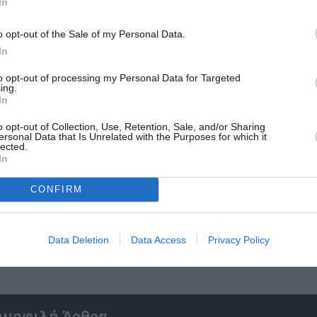
In
o opt-out of the Sale of my Personal Data.
In
to opt-out of processing my Personal Data for Targeted
ing.
In
o opt-out of Collection, Use, Retention, Sale, and/or Sharing
ersonal Data that Is Unrelated with the Purposes for which it
lected.
In
CONFIRM
Η Μουσική Τεχνόπολη 2026 υποδέχεται ένα
δυναμικό συναυλιακό Σεπτέμβριο!
Data Deletion
Data Access
Privacy Policy
ημοφιλή Άρθρα