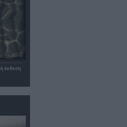
κή έκθεση