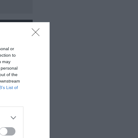
sonal or
ection to
ou may
 personal
out of the
 downstream
B’s List of
ι Άρης