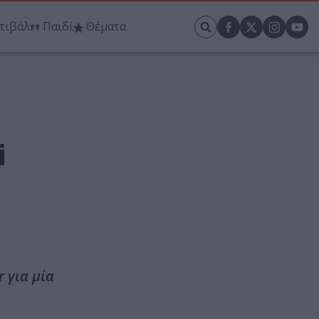
τιβάλ
Παιδί
Θέματα
i
 για μία