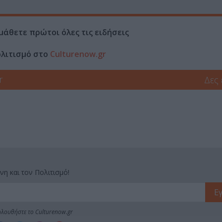
μάθετε πρώτοι όλες τις ειδήσεις
ολιτισμό στο
Culturenow.gr
r
Δες
νη και τον Πολιτισμό!
λουθήστε το Culturenow.gr