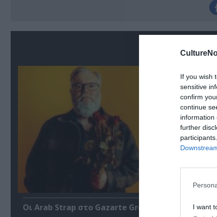
Σ
CultureNo
If you wish 
sensitive in
confirm you
continue se
information 
further disc
participants
Downstream 
Persona
Οι Arab Strap στο Gazarte Ground Stage
I want t