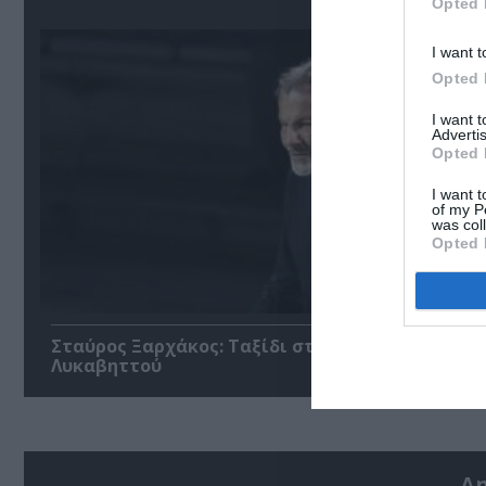
Opted 
I want t
Opted 
I want 
Advertis
Opted 
I want t
of my P
was col
Opted 
Σταύρος Ξαρχάκος: Ταξίδι στο φως στο Θέατρο
Λυκαβηττού
Δ