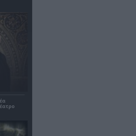
έα
θέατρο