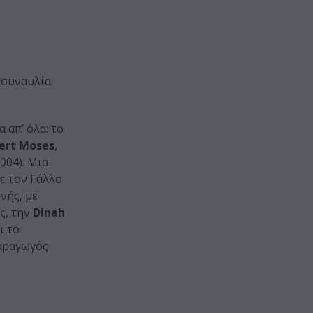
α συναυλία
 απ’ όλα: το
bert Moses
,
004). Μια
με τον Γάλλο
νής, με
ς, την
Dinah
ι το
παραγωγός