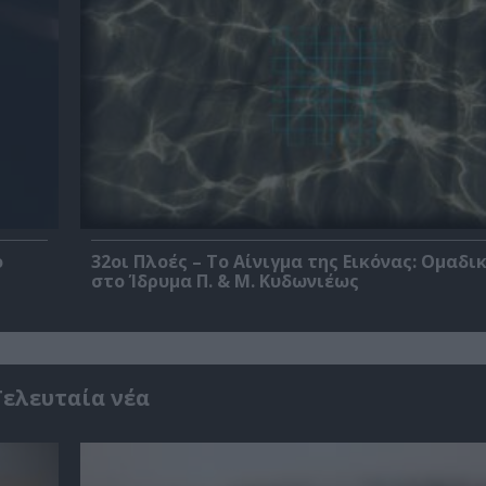
ο
32οι Πλοές – Το Αίνιγμα της Εικόνας: Ομαδι
στο Ίδρυμα Π. & Μ. Κυδωνιέως
Τελευταία νέα