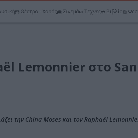
υσική
Θέατρο - Χορός
Σινεμά
Τέχνες
Βιβλίο
Φεσ
ël Lemonnier στο San
άζει την China Moses και τον Raphaël Lemonnier