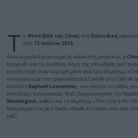
Τ
ο
Φεστιβάλ της Σάνης
στη
Χαλκιδική
παρουσι
στις
12 Ιουλίου 2013.
Κατά κυριολεξία γεννημένη «μέσα στη μουσική», η
Chi
τραγούδι και τη σύνθεση. Κόρη της σπουδαίας jazz τρ
εκτοξεύτηκε στην κορυφή μέσα από τρία άλμπουμ: «China
συνεργασία με την τραγουδίστρια Camille στο Café de l
πιανίστα
Raphaël Lemonnier,
του οποίου το πάθος για
σπουδαίες συνεργασίες. Μαζί δημιούργησαν την παράστ
Washington
, καθώς και το άλμπουμ «This One is for Di
πρόγραμμα του Jazz Radio «Made in China», ενώ στο τελ
μαζί.