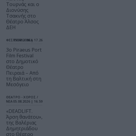
Τουρνάς και ο
Διονύσης
Τσακνής στο
Θέατρο Άλσος
ΔΕΗ
ΦΕΣΤΙΒΑΛ / ΝΕΑ
05.08.2026 | 17.26
3o Piraeus Port
Film Festival
στο Δημοτικό
Θέατρο
Πειραιά – Από
τη Βαλτική στη
Μεσόγειο
ΘΕΑΤΡΟ - ΧΟΡΟΣ /
ΝΕΑ
05.08.2026 | 16.59
«DEADLIFT.
Άρση θανάτου»,
της Βαλέριας
Δημητριάδου
στο Θέατρο