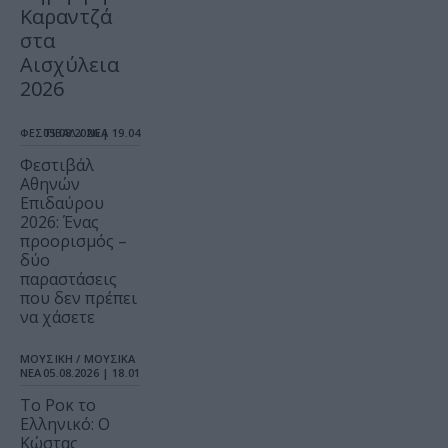
Καραντζά
στα
Αισχύλεια
2026
ΦΕΣΤΙΒΑΛ / ΝΕΑ
05.08.2026 | 19.04
Φεστιβάλ
Αθηνών
Επιδαύρου
2026: Ένας
προορισμός –
δύο
παραστάσεις
που δεν πρέπει
να χάσετε
ΜΟΥΣΙΚΗ / ΜΟΥΣΙΚΑ
ΝΕΑ
05.08.2026 | 18.01
Το Ροκ το
Ελληνικό: Ο
Κώστας