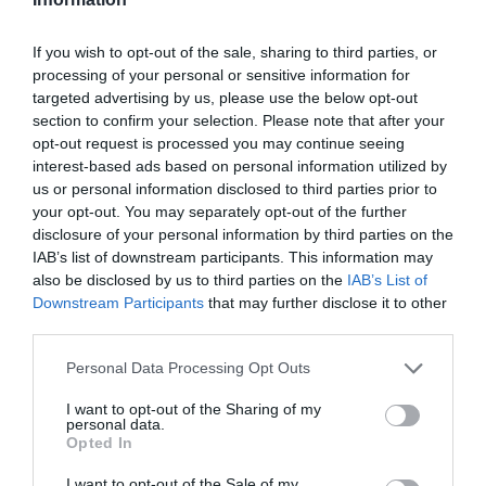
πετάει για
Πρίγκιπας στη
Ουάσιγκτον
Νέα Θεατρική
If you wish to opt-out of the sale, sharing to third parties, or
Σκηνή
processing of your personal or sensitive information for
targeted advertising by us, please use the below opt-out
section to confirm your selection. Please note that after your
opt-out request is processed you may continue seeing
interest-based ads based on personal information utilized by
us or personal information disclosed to third parties prior to
your opt-out. You may separately opt-out of the further
disclosure of your personal information by third parties on the
IAB’s list of downstream participants. This information may
also be disclosed by us to third parties on the
IAB’s List of
Downstream Participants
that may further disclose it to other
third parties.
ΠΑΙΔΙ / ΝΕΑ
ΠΑΙΔΙ / ΝΕΑ
Παιδί και Τέχνη,
Ψαρόσουπα του
Personal Data Processing Opt Outs
δημιουργικό
Γιώργου Λεμπέση
εργαστήρι από
στο Ρυθμός stage
I want to opt-out of the Sharing of my
personal data.
τις Μορφές
Opted In
Έκφρασης
I want to opt-out of the Sale of my