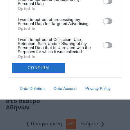
Personal Data.
Opted In
I want to opt-out of processing my
Personal Data for Targeted Advertising.
Opted In
I want to opt-out of Collection, Use,
Retention, Sale, and/or Sharing of my
Personal Data that Is Unrelated with the
Purposes for which it was collected.
Opted In
ΠΑΙΔΙ / ΝΕΑ
ΠΑΙΔΙ / ΝΕΑ
CONFIRM
Όνειρο
Πρώτο φιλί –
καλοκαιρινής
Ρόμπιν Πάλμερ
νύχτας από τις
Data Deletion
Data Access
Privacy Policy
μαγικές σβούρες
στο θέατρο
Αθηνών
❮ Προηγούμενη
451
Επόμενη ❯