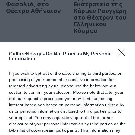
Φασολιά, στο
Εκστρατεία της
Θέατρο Αθήναιον
Κάρμεν Ρουγγέρη
στο Θέατρον του
Ελληνικού
Κόσμου
ΠΑΙΔΙ / ΝΕΑ
ΠΑΙΔΙ / ΝΕΑ
Ο Μεγαλύτερος
Όλιβερ Τουίστ,
CultureNow.gr -
Do Not Process My Personal
Information
Θησαυρός του
στην παιδική
κόσμου κρύβεται
σκηνή του
στο Ίδρυμα
Θεάτρου Τέχνης
If you wish to opt-out of the sale, sharing to third parties, or
Μιχάλης
Κάρολος Κουν
processing of your personal or sensitive information for
Κακογιάννης
targeted advertising by us, please use the below opt-out
section to confirm your selection. Please note that after your
opt-out request is processed you may continue seeing
❮ Προηγούμενη
450
Επόμενη ❯
interest-based ads based on personal information utilized by
us or personal information disclosed to third parties prior to
your opt-out. You may separately opt-out of the further
disclosure of your personal information by third parties on the
IAB’s list of downstream participants. This information may