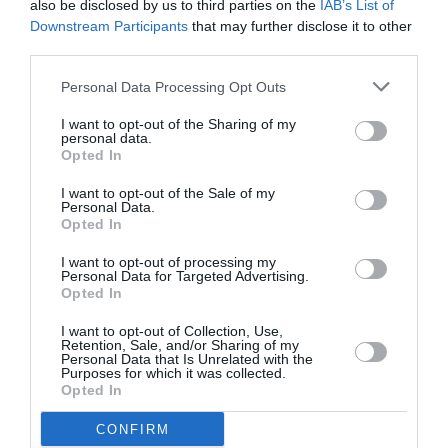
also be disclosed by us to third parties on the
IAB’s List of
Downstream Participants
that may further disclose it to other
Τελευταία
third parties.
νέα
Personal Data Processing Opt Outs
I want to opt-out of the Sharing of my
personal data.
Opted In
I want to opt-out of the Sale of my
Personal Data.
ΜΟΥΣΙΚΗ / ΜΟΥΣΙΚΑ
Opted In
ΝΕΑ
06.08.2026 | 20.02
Σταύρος
I want to opt-out of processing my
Personal Data for Targeted Advertising.
Ξαρχάκος:
Opted In
Ταξίδι στο
I want to opt-out of Collection, Use,
φως στο
Retention, Sale, and/or Sharing of my
Θέατρο
Personal Data that Is Unrelated with the
Purposes for which it was collected.
Λυκαβηττού
Opted In
ΘΕΑΤΡΟ - ΧΟΡΟΣ /
CONFIRM
ΝΕΑ
06.08.2026 | 19.04