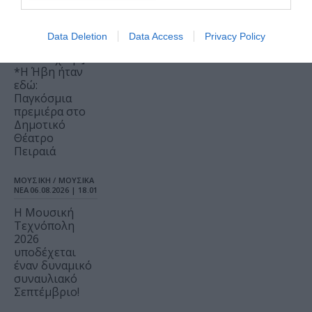
Artist
Unknown*
Data Deletion
Data Access
Privacy Policy
[Αγνώστου
Καλλιτέχνη*]
*Η Ήβη ήταν
εδώ:
Παγκόσμια
πρεμιέρα στο
Δημοτικό
Θέατρο
Πειραιά
ΜΟΥΣΙΚΗ / ΜΟΥΣΙΚΑ
ΝΕΑ
06.08.2026 | 18.01
Η Μουσική
Τεχνόπολη
2026
υποδέχεται
έναν δυναμικό
συναυλιακό
Σεπτέμβριο!