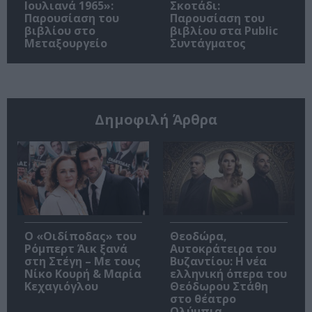
Ιουλιανά 1965»:
Σκοτάδι:
Παρουσίαση του
Παρουσίαση του
βιβλίου στο
βιβλίου στα Public
Μεταξουργείο
Συντάγματος
Δημοφιλή Άρθρα
O «Οιδίποδας» του
Θεοδώρα,
Ρόμπερτ Άικ ξανά
Αυτοκράτειρα του
στη Στέγη – Με τους
Βυζαντίου: Η νέα
Νίκο Κουρή & Μαρία
ελληνική όπερα του
Κεχαγιόγλου
Θεόδωρου Στάθη
στο θέατρο
Ολύμπια