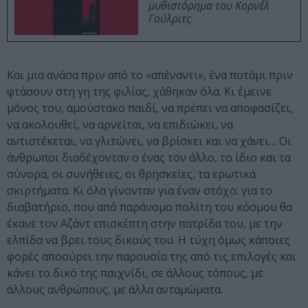
μυθιστόρημα του Κορνέλ
Γούλριτς
Και μια ανάσα πριν από το «απέναντι», ένα ποτάμι πριν
φτάσουν στη γη της φιλίας, χάθηκαν όλα. Κι έμεινε
μόνος του, αμούστακο παιδί, να πρέπει να αποφασίζει,
να ακολουθεί, να αρνείται, να επιδιώκει, να
αντιστέκεται, να γλιτώνει, να βρίσκει και να χάνει… Οι
άνθρωποι διαδέχονταν ο ένας τον άλλο, το ίδιο και τα
σύνορα, οι συνήθειες, οι θρησκείες, τα ερωτικά
σκιρτήματα. Κι όλα γίνονταν για έναν στόχο: για το
διαβατήριο, που από παράνομο πολίτη του κόσμου θα
έκανε τον Αζάντ επισκέπτη στην πατρίδα του, με την
ελπίδα να βρει τους δικούς του. Η τύχη όμως κάποιες
φορές αποσύρει την παρουσία της από τις επιλογές και
κάνει το δικό της παιχνίδι, σε άλλους τόπους, με
άλλους ανθρώπους, με άλλα ανταμώματα.