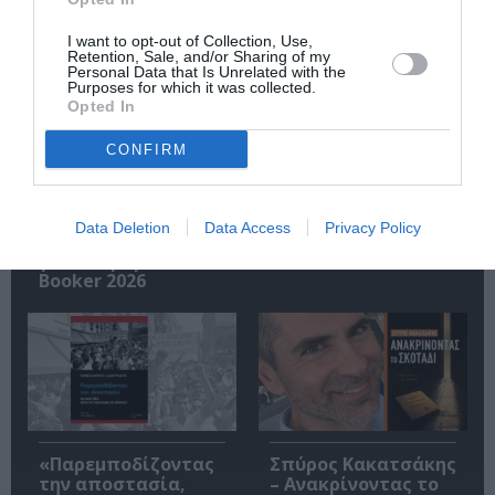
Σχετικά Άρθρα
I want to opt-out of Collection, Use,
Retention, Sale, and/or Sharing of my
Personal Data that Is Unrelated with the
Purposes for which it was collected.
Opted In
CONFIRM
Η μακρά λίστα με
Έκθεση Βιβλίου
Data Deletion
Data Access
Privacy Policy
τις υποψηφιότητες
2026 στο Ναύπλιο
για το Βραβείο
Booker 2026
«Παρεμποδίζοντας
Σπύρος Κακατσάκης
την αποστασία,
– Ανακρίνοντας το