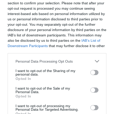
section to confirm your selection. Please note that after your
Νέοι Διαγωνισμοί
❯
opt-out request is processed you may continue seeing
interest-based ads based on personal information utilized by
us or personal information disclosed to third parties prior to
Tags
your opt-out. You may separately opt-out of the further
disclosure of your personal information by third parties on the
ΕΚΔΟΣΕΙΣ ΚΑΣΤΑΝΙΩΤΗ
IAB’s list of downstream participants. This information may
also be disclosed by us to third parties on the
IAB’s List of
Newsletter
Downstream Participants
that may further disclose it to other
third parties.
Κάθε βδομάδα στο e-mail σας τα τελευταία νέα για
την Τέχνη και τον Πολιτισμό!
Personal Data Processing Opt Outs
I want to opt-out of the Sharing of my
personal data.
Opted In
I want to opt-out of the Sale of my
Personal Data.
Ακολουθήστε το Culturenow.gr
Opted In
I want to opt-out of processing my
Personal Data for Targeted Advertising.
Opted In