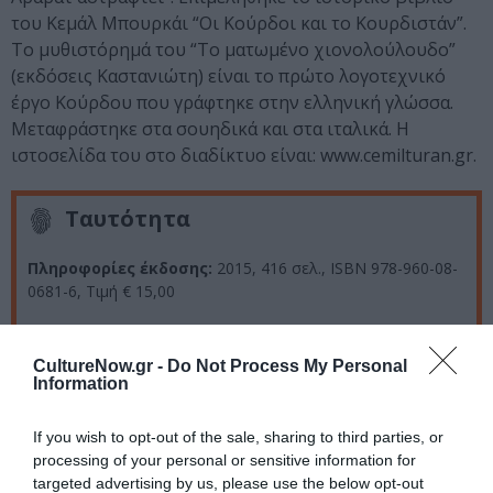
του Κεμάλ Μπουρκάι “Οι Κούρδοι και το Κουρδιστάν”.
Το μυθιστόρημά του “Το ματωμένο χιονολούλουδο”
(εκδόσεις Καστανιώτη) είναι το πρώτο λογοτεχνικό
έργο Κούρδου που γράφτηκε στην ελληνική γλώσσα.
Μεταφράστηκε στα σουηδικά και στα ιταλικά. Η
ιστοσελίδα του στο διαδίκτυο είναι: www.cemilturan.gr.
Ταυτότητα
Πληροφορίες έκδοσης:
2015, 416 σελ., ISBN 978-960-08-
0681-6, Τιμή € 15,00
CultureNow.gr -
Do Not Process My Personal
Ακολουθήστε το Culturenow.gr στο
Google News
και
Information
μάθετε πρώτοι όλες τις ειδήσεις
If you wish to opt-out of the sale, sharing to third parties, or
Δείτε όλα τα
τελευταία νέα
για την Τέχνη και τον
processing of your personal or sensitive information for
Πολιτισμό στο
Culturenow.gr
targeted advertising by us, please use the below opt-out