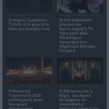
Σταύρος Ξαρχάκος:
Artist Unknown*
Ταξίδι στο φως στο
[Αγνώστου
Θέατρο Λυκαβηττού
Καλλιτέχνη*] *Η
Ήβη ήταν εδώ:
Παγκόσμια
πρεμιέρα στο
Δημοτικό Θέατρο
Πειραιά
Η Μουσική
Ο Θάνατος και η
Τεχνόπολη 2026
Κόρη, του Άριελ
υποδέχεται έναν
Ντόρφμαν σε
δυναμικό
σκηνοθεσία
συναυλιακό
Μανώλη Δούνια και