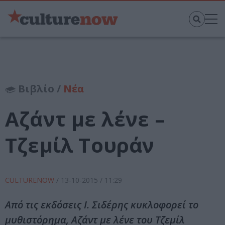
Βιβλίο /
Νέα
Αζάντ με λένε –
Τζεμίλ Τουράν
CULTURENOW
/
13-10-2015
/ 11:29
Από τις εκδόσεις Ι. Σιδέρης κυκλοφορεί το
μυθιστόρημα, Αζάντ με λένε του Τζεμίλ