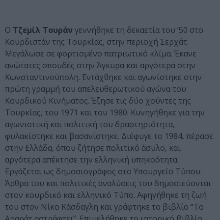
Ο
Τζεμίλ Τουράν
γεννήθηκε τη δεκαετία του ’50 στο
Κουρδιστάν της Τουρκίας, στην περιοχή Σερχάτ.
Μεγάλωσε σε φορτισμένο πατριωτικό κλίμα. Έκανε
ανώτατες σπουδές στην Άγκυρα και αργότερα στην
Κωνσταντινούπολη. Εντάχθηκε και αγωνίστηκε στην
πρώτη γραμμή του απελευθερωτικού αγώνα του
Κουρδικού Κινήματος. Έζησε τις δύο χούντες της
Τουρκίας, του 1971 και του 1980. Κυνηγήθηκε για την
αγωνιστική και πολιτική του δραστηριότητα,
φυλακίστηκε και βασανίστηκε. Διέφυγε το 1984, πέρασε
στην Ελλάδα, όπου ζήτησε πολιτικό άσυλο, και
αργότερα απέκτησε την ελληνική υπηκοότητα.
Εργάζεται ως δημοσιογράφος στο Υπουργείο Τύπου.
Άρθρα του και πολιτικές αναλύσεις του δημοσιεύονται
στον κουρδικό και ελληνικό Τύπο. Αφηγήθηκε τη ζωή
του στον Νίκο Κάσδαγλη και γράφτηκε το βιβλίο “Το
Αραράτ αστράφτει”. Επιμελήθηκε το ιστορικό βιβλίο