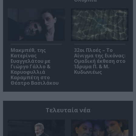
Μακμπέθ, της
32οι Πλοές – Το
Κατερίνας
Αίνιγμα της Εικόνας:
Ευαγγελάτου με
Ομαδική έκθεση στο
Γιώργο Γάλλο &
Ίδρυμα Π. & Μ.
Καρυοφυλλιά
Κυδωνιέως
Καραμπέτη στο
Θέατρο Βασιλάκου
Τελευταία νέα