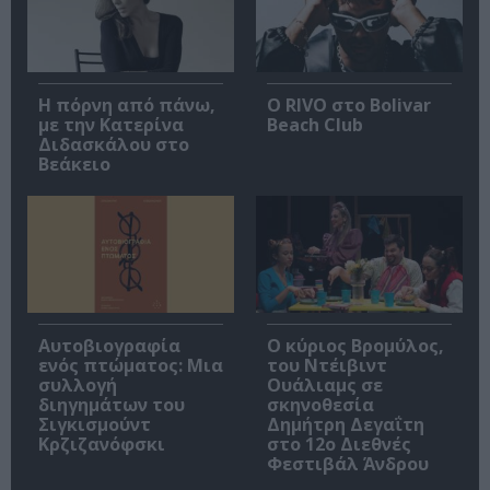
Η πόρνη από πάνω,
Ο RIVO στο Bolivar
με την Κατερίνα
Beach Club
Διδασκάλου στο
Βεάκειο
Αυτοβιογραφία
O κύριος Βρομύλος,
ενός πτώματος: Μια
του Ντέιβιντ
συλλογή
Ουάλιαμς σε
διηγημάτων του
σκηνοθεσία
Σιγκισμούντ
Δημήτρη Δεγαΐτη
Κρζιζανόφσκι
στο 12ο Διεθνές
Φεστιβάλ Άνδρου