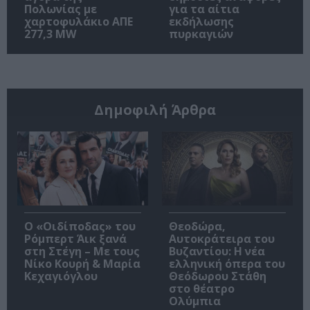
Πολωνίας με
για τα αίτια
χαρτοφυλάκιο ΑΠΕ
εκδήλωσης
277,3 MW
πυρκαγιών
Δημοφιλή Άρθρα
O «Οιδίποδας» του
Θεοδώρα,
Ρόμπερτ Άικ ξανά
Αυτοκράτειρα του
στη Στέγη – Με τους
Βυζαντίου: Η νέα
Νίκο Κουρή & Μαρία
ελληνική όπερα του
Κεχαγιόγλου
Θεόδωρου Στάθη
στο θέατρο
Ολύμπια