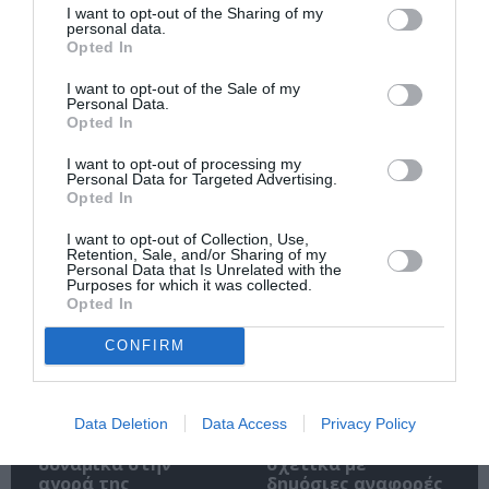
I want to opt-out of the Sharing of my
personal data.
Opted In
I want to opt-out of the Sale of my
Personal Data.
Opted In
Rafina and
Η νέα εποχή της
I want to opt-out of processing my
Personal Data for Targeted Advertising.
Artemida: The Greek
Allwyn φέρνει μία
Opted In
Food Stops
σημαντική διάκριση
Travellers Should
στα Effie Awards
I want to opt-out of Collection, Use,
Know
Retention, Sale, and/or Sharing of my
Personal Data that Is Unrelated with the
Purposes for which it was collected.
Opted In
CONFIRM
Όμιλος ΔΕΗ:
ΔΕΔΔΗΕ:
Data Deletion
Data Access
Privacy Policy
Επεκτείνεται
Ανακοίνωση
δυναμικά στην
σχετικά με
αγορά της
δημόσιες αναφορές