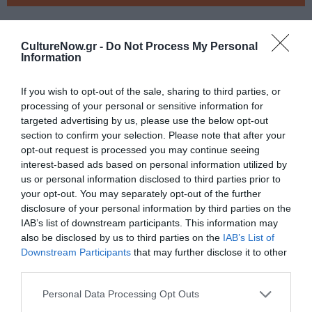
Tags
CultureNow.gr -
Do Not Process My Personal
COSMOTE TV
Information
If you wish to opt-out of the sale, sharing to third parties, or
Newsletter
processing of your personal or sensitive information for
Κάθε βδομάδα στο e-mail σας τα τελευταία νέα για
targeted advertising by us, please use the below opt-out
την Τέχνη και τον Πολιτισμό!
section to confirm your selection. Please note that after your
opt-out request is processed you may continue seeing
interest-based ads based on personal information utilized by
us or personal information disclosed to third parties prior to
your opt-out. You may separately opt-out of the further
disclosure of your personal information by third parties on the
Ακολουθήστε το Culturenow.gr
IAB’s list of downstream participants. This information may
also be disclosed by us to third parties on the
IAB’s List of
Downstream Participants
that may further disclose it to other
third parties.
Personal Data Processing Opt Outs
Σχετικά Άρθρα