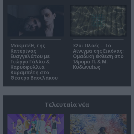
Μακμπέθ, της
32οι Πλοές – Το
Κατερίνας
Αίνιγμα της Εικόνας:
Ευαγγελάτου με
Ομαδική έκθεση στο
Γιώργο Γάλλο &
Ίδρυμα Π. & Μ.
Καρυοφυλλιά
Κυδωνιέως
Καραμπέτη στο
Θέατρο Βασιλάκου
Τελευταία νέα