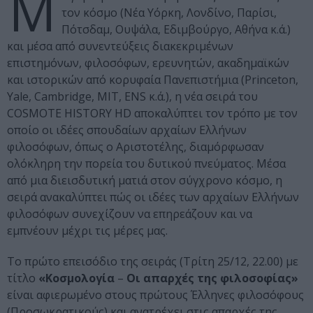
Μ
τον κόσμο (Νέα Υόρκη, Λονδίνο, Παρίσι,
Πότσδαμ, Ουψάλα, Εδιμβούργο, Αθήνα κ.ά.)
και μέσα από συνεντεύξεις διακεκριμένων
επιστημόνων, φιλοσόφων, ερευνητών, ακαδημαϊκών
και ιστορικών από κορυφαία Πανεπιστήμια (Princeton,
Yale, Cambridge, MIT, ENS κ.ά.), η νέα σειρά του
COSMOTE HISTORY HD αποκαλύπτει τον τρόπο με τον
οποίο οι ιδέες σπουδαίων αρχαίων Ελλήνων
φιλοσόφων, όπως ο Αριστοτέλης, διαμόρφωσαν
ολόκληρη την πορεία του δυτικού πνεύματος. Μέσα
από μια διεισδυτική ματιά στον σύγχρονο κόσμο, η
σειρά ανακαλύπτει πώς οι ιδέες των αρχαίων Ελλήνων
φιλοσόφων συνεχίζουν να επηρεάζουν και να
εμπνέουν μέχρι τις μέρες μας.
Το πρώτο επεισόδιο της σειράς (Τρίτη 25/12, 22.00) με
τίτλο
«Κοσμολογία
–
Οι απαρχές της φιλοσοφίας»
είναι αφιερωμένο στους πρώτους Έλληνες φιλοσόφους
(Προσωκρατικούς) και ανατρέχει στις απαρχές της