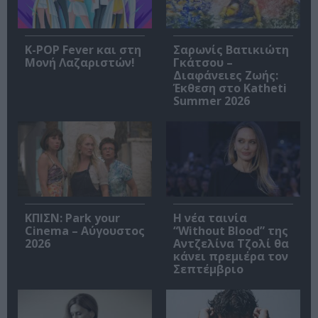
K-POP Fever και στη
Σαρωνίς Βατικιώτη
Μονή Λαζαριστών!
Γκάτσου –
Διαφάνειες Ζωής:
Έκθεση στο Katheti
Summer 2026
ΚΠΙΣΝ: Park your
Η νέα ταινία
Cinema – Αύγουστος
“Without Blood” της
2026
Αντζελίνα Τζολί θα
κάνει πρεμιέρα τον
Σεπτέμβριο