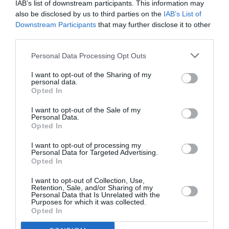
IAB’s list of downstream participants. This information may
also be disclosed by us to third parties on the
IAB’s List of
Downstream Participants
that may further disclose it to other
third parties.
Ακολουθήστε το Culturenow.gr
Personal Data Processing Opt Outs
I want to opt-out of the Sharing of my
personal data.
Opted In
Σχετικά Άρθρα
I want to opt-out of the Sale of my
Personal Data.
Opted In
I want to opt-out of processing my
Personal Data for Targeted Advertising.
Opted In
I want to opt-out of Collection, Use,
Retention, Sale, and/or Sharing of my
Personal Data that Is Unrelated with the
Η μακρά λίστα με
Έκθεση Βιβλίου
Purposes for which it was collected.
τις υποψηφιότητες
2026 στο Ναύπλιο
Opted In
για το Βραβείο
Booker 2026