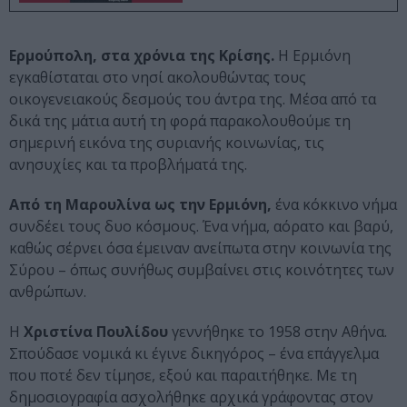
Ερμούπολη, στα χρόνια της Κρίσης.
Η Ερμιόνη
εγκαθίσταται στο νησί ακολουθώντας τους
οικογενειακούς δεσμούς του άντρα της. Μέσα από τα
δικά της μάτια αυτή τη φορά παρακολουθούμε τη
σημερινή εικόνα της συριανής κοινωνίας, τις
ανησυχίες και τα προβλήματά της.
Από τη Μαρουλίνα ως την Ερμιόνη,
ένα κόκκινο νήμα
συνδέει τους δυο κόσμους. Ένα νήμα, αόρατο και βαρύ,
καθώς σέρνει όσα έμειναν ανείπωτα στην κοινωνία της
Σύρου – όπως συνήθως συμβαίνει στις κοινότητες των
ανθρώπων.
Η
Χριστίνα Πουλίδου
γεννήθηκε το 1958 στην Αθήνα.
Σπούδασε νομικά κι έγινε δικηγόρος – ένα επάγγελμα
που ποτέ δεν τίμησε, εξού και παραιτήθηκε. Με τη
δημοσιογραφία ασχολήθηκε αρχικά γράφοντας στον