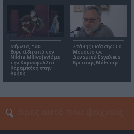
Μήδεια, του
Στάθης Γκότσης: Το
Ευριπίδη από τον
Μουσείο ως
Nikita Milivojević με
Δυναμικό Εργαλείο
την Καρυοφυλλιά
Κριτικής Μάθησης
Καραμπέτη στην
Κρήτη