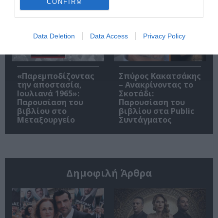
CONFIRM
Data Deletion
Data Access
Privacy Policy
«Παρεμποδίζοντας
Σπύρος Κακατσάκης
την αποστασία,
– Ανακρίνοντας το
Ιουλιανά 1965»:
Σκοτάδι:
Παρουσίαση του
Παρουσίαση του
βιβλίου στο
βιβλίου στα Public
Μεταξουργείο
Συντάγματος
Δημοφιλή Άρθρα