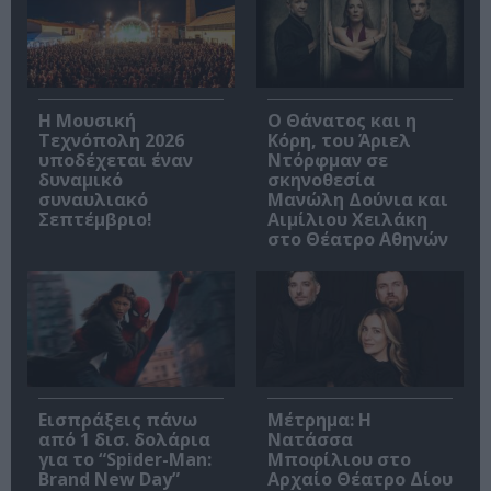
Η Μουσική
Ο Θάνατος και η
Τεχνόπολη 2026
Κόρη, του Άριελ
υποδέχεται έναν
Ντόρφμαν σε
δυναμικό
σκηνοθεσία
συναυλιακό
Μανώλη Δούνια και
Σεπτέμβριο!
Αιμίλιου Χειλάκη
στο Θέατρο Αθηνών
Εισπράξεις πάνω
Μέτρημα: Η
από 1 δισ. δολάρια
Νατάσσα
για το “Spider-Man:
Μποφίλιου στο
Brand New Day”
Αρχαίο Θέατρο Δίου