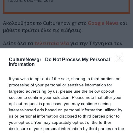
16,60 €, σελ.: 440, 2016
Ακολουθήστε το Culturenow.gr στο
Google News
και
μάθετε πρώτοι όλες τις ειδήσεις
Δείτε όλα τα
τελευταία νέα
για την Τέχνη και τον
Πολιτισμό στο
Culturenow.gr
CultureNow.gr -
Do Not Process My Personal
Information
Νέοι Διαγωνισμοί
❯
If you wish to opt-out of the sale, sharing to third parties, or
Tags
processing of your personal or sensitive information for
targeted advertising by us, please use the below opt-out
ΕΚΔΟΣΕΙΣ ΜΕΤΑΙΧΜΙΟ
section to confirm your selection. Please note that after your
opt-out request is processed you may continue seeing
Newsletter
interest-based ads based on personal information utilized by
us or personal information disclosed to third parties prior to
Κάθε βδομάδα στο e-mail σας τα τελευταία νέα για
your opt-out. You may separately opt-out of the further
την Τέχνη και τον Πολιτισμό!
disclosure of your personal information by third parties on the