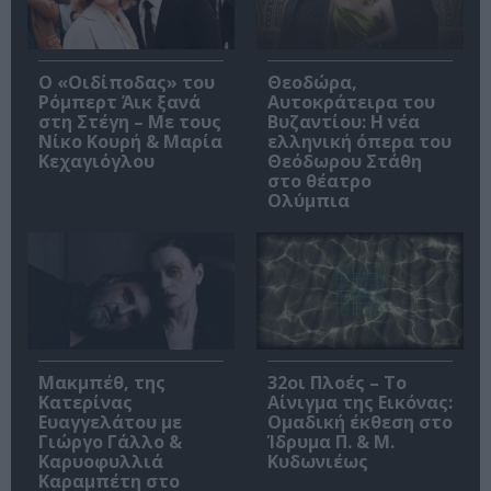
O «Οιδίποδας» του
Θεοδώρα,
Ρόμπερτ Άικ ξανά
Αυτοκράτειρα του
στη Στέγη – Με τους
Βυζαντίου: Η νέα
Νίκο Κουρή & Μαρία
ελληνική όπερα του
Κεχαγιόγλου
Θεόδωρου Στάθη
στο θέατρο
Ολύμπια
Μακμπέθ, της
32οι Πλοές – Το
Κατερίνας
Αίνιγμα της Εικόνας:
Ευαγγελάτου με
Ομαδική έκθεση στο
Γιώργο Γάλλο &
Ίδρυμα Π. & Μ.
Καρυοφυλλιά
Κυδωνιέως
Καραμπέτη στο