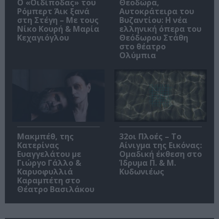
O «Οιδίποδας» του
Θεοδώρα,
Ρόμπερτ Άικ ξανά
Αυτοκράτειρα του
στη Στέγη – Με τους
Βυζαντίου: Η νέα
Νίκο Κουρή & Μαρία
ελληνική όπερα του
Κεχαγιόγλου
Θεόδωρου Στάθη
στο θέατρο
Ολύμπια
Μακμπέθ, της
32οι Πλοές – Το
Κατερίνας
Αίνιγμα της Εικόνας:
Ευαγγελάτου με
Ομαδική έκθεση στο
Γιώργο Γάλλο &
Ίδρυμα Π. & Μ.
Καρυοφυλλιά
Κυδωνιέως
Καραμπέτη στο
Θέατρο Βασιλάκου