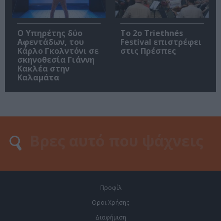
Ο Υπηρέτης δύο
Το 2ο Triethnés
Αφεντάδων, του
Festival επιστρέφει
Κάρλο Γκολντόνι σε
στις Πρέσπες
σκηνοθεσία Γιάννη
Κακλέα στην
Καλαμάτα
Προφίλ
Οροι Χρήσης
Διαφήμιση