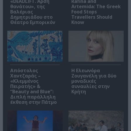
«DEADLIFT. Άρση
Rafina and
θανάτου», της
Artemida: The Greek
Βαλέριας
Food Stops
Δημητριάδου στο
Travellers Should
Θέατρο Εμπορικόν
Know
Απόστολος
Η Ελεωνόρα
Χαντζαράς –
Ζουγανέλη για δύο
«Κλεμμένος
μοναδικές
Πειρατής» &
συναυλίες στην
“Beauty and Blue”:
Κρήτη
Διπλή παράλληλη
έκθεση στην Πάτμο