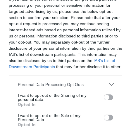
Ακολουθήστε το Culturenow.gr στο
Google News
και
processing of your personal or sensitive information for
μάθετε πρώτοι όλες τις ειδήσεις
targeted advertising by us, please use the below opt-out
section to confirm your selection. Please note that after your
Δείτε όλα τα
τελευταία νέα
για την Τέχνη και τον
opt-out request is processed you may continue seeing
Πολιτισμό στο
Culturenow.gr
interest-based ads based on personal information utilized by
us or personal information disclosed to third parties prior to
your opt-out. You may separately opt-out of the further
Νέοι Διαγωνισμοί
❯
disclosure of your personal information by third parties on the
IAB’s list of downstream participants. This information may
Tags
also be disclosed by us to third parties on the
IAB’s List of
Downstream Participants
that may further disclose it to other
ΠΙΝΑΚΟΘΗΚΗ ΧΑΤΖΗΚΥΡΙΑΚΟΥ ΓΚΙΚΑ
third parties.
Personal Data Processing Opt Outs
Newsletter
I want to opt-out of the Sharing of my
Κάθε βδομάδα στο e-mail σας τα τελευταία νέα για
personal data.
την Τέχνη και τον Πολιτισμό!
Opted In
I want to opt-out of the Sale of my
Personal Data.
Opted In