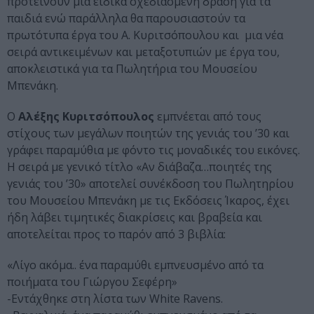
προτείνουν μια ειδικά σχεδιασμένη δράση για τα
παιδιά ενώ παράλληλα θα παρουσιαστούν τα
πρωτότυπα έργα του Α. Κυριτσόπουλου και μια νέα
σειρά αντικειμένων και μεταξοτυπιών με έργα του,
αποκλειστικά για τα Πωλητήρια του Μουσείου
Μπενάκη.
Ο
Αλέξης Κυριτσόπουλος
εμπνέεται από τους
στίχους των μεγάλων ποιητών της γενιάς του ’30 και
γράφει παραμύθια με φόντο τις μοναδικές του εικόνες.
Η σειρά με γενικό τίτλο «Αν διάβαζα…ποιητές της
γενιάς του ’30» αποτελεί συνέκδοση του Πωλητηρίου
του Μουσείου Μπενάκη με τις Εκδόσεις Ίκαρος, έχει
ήδη λάβει τιμητικές διακρίσεις και βραβεία και
αποτελείται προς το παρόν από 3 βιβλία:
«Λίγο ακόμα.. ένα παραμύθι εμπνευσμένο από τα
ποιήματα του Γιώργου Σεφέρη»
-Εντάχθηκε στη λίστα των White Ravens.