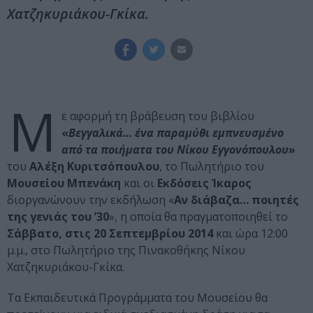
Χατζηκυριάκου-Γκίκα.
Μ
ε αφορμή τη βράβευση του βιβλίου
«
Βεγγαλικά… ένα παραμύθι εμπνευσμένο
από τα ποιήματα του Νίκου Εγγονόπουλου
»
του
Αλέξη Κυριτσόπουλου
, το Πωλητήριο του
Μουσείου Μπενάκη
και οι
Εκδόσεις Ίκαρος
διοργανώνουν την εκδήλωση «
Αν διάβαζα… ποιητές
της γενιάς του ’30
», η οποία θα πραγματοποιηθεί το
Σάββατο, στις 20 Σεπτεμβρίου 2014
και ώρα 12:00
μ.μ., στο Πωλητήριο της Πινακοθήκης Νίκου
Χατζηκυριάκου-Γκίκα.
Τα Εκπαιδευτικά Προγράμματα του Μουσείου θα