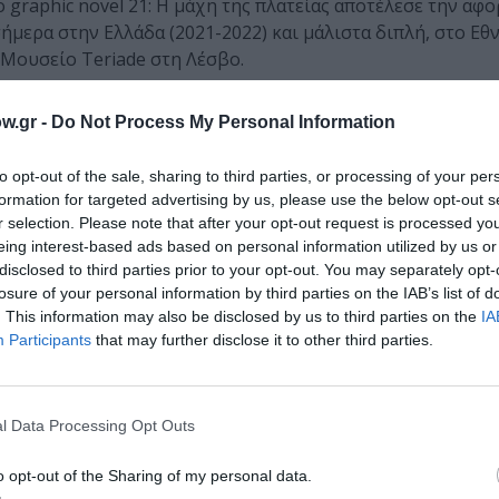
ο graphic novel 21: Η μάχη της πλατείας αποτέλεσε την αφο
ήμερα στην Ελλάδα (2021-2022) και μάλιστα διπλή, στο Εθ
 Μουσείο Teriade στη Λέσβο.
ΗΠΑ.
w.gr -
Do Not Process My Personal Information
to opt-out of the sale, sharing to third parties, or processing of your per
formation for targeted advertising by us, please use the below opt-out s
: 19,98 €, ISBN: 978-960-04-5263-1
r selection. Please note that after your opt-out request is processed y
eing interest-based ads based on personal information utilized by us or
disclosed to third parties prior to your opt-out. You may separately opt-
μάθετε πρώτοι όλες τις ειδήσεις
losure of your personal information by third parties on the IAB’s list of
. This information may also be disclosed by us to third parties on the
IA
ολιτισμό στο
Culturenow.gr
Participants
that may further disclose it to other third parties.
r
Δες
l Data Processing Opt Outs
o opt-out of the Sharing of my personal data.
ΚΔΟΣΕΙΣ ΚΕΔΡΟΣ
ΕΛΛΗΝΕΣ ΣΥΓΓΡΑΦΕΙΣ