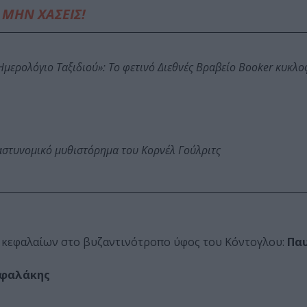
ΜΗΝ ΧΑΣΕΙΣ!
: Ημερολόγιο Ταξιδιού»: Το φετινό Διεθνές Βραβείο Booker κυκλ
αστυνομικό μυθιστόρημα του Κορνέλ Γούλριτς
ν κεφαλαίων στο βυζαντινότροπο ύφος του Κόντογλου:
Πα
εφαλάκης