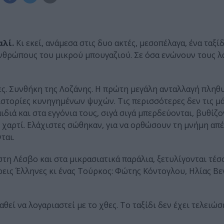
αλί.
Κι εκεί, ανάμεσα στις δυο ακτές, μεσοπέλαγα, ένα ταξί
ανθρώπους του μικρού μπουγαζιού. Σε όσα ενώνουν τους λ
ες. Συνθήκη της Λοζάνης. Η πρώτη μεγάλη ανταλλαγή πλη
ιστορίες κυνηγημένων ψυχών. Τις περισσότερες δεν τις μά
διά και στα εγγόνια τους, σιγά σιγά μπερδεύονται, βυθίζο
 χαρτί. Ελάχιστες σώθηκαν, για να ορθώσουν τη μνήμη απέ
ται.
στη Λέσβο και στα μικρασιατικά παράλια, ξετυλίγονται τέσ
Τρεις Έλληνες κι ένας Τούρκος: Φώτης Κόντογλου, Ηλίας Βε
εί να λογαριαστεί με το χθες. Το ταξίδι δεν έχει τελειώσε