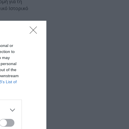
ρμή για τη
νικό Ιστορικό
sonal or
ection to
ou may
 personal
out of the
 downstream
B’s List of
 εδώ!
❯