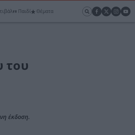
τιβάλ
Παιδί
Θέματα
υ του
ένη έκδοση.