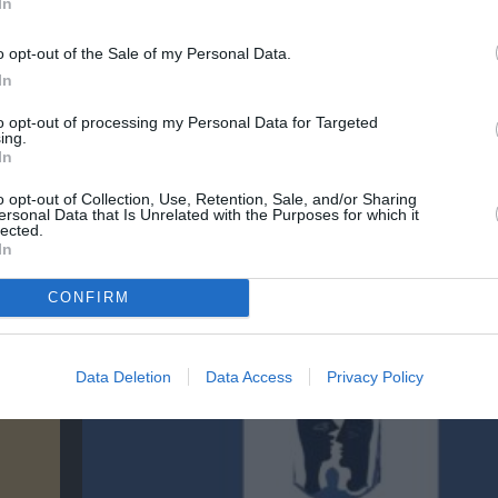
In
o opt-out of the Sale of my Personal Data.
In
νη και τον Πολιτισμό!
to opt-out of processing my Personal Data for Targeted
ing.
In
λουθήστε το Culturenow.gr
o opt-out of Collection, Use, Retention, Sale, and/or Sharing
ersonal Data that Is Unrelated with the Purposes for which it
lected.
In
CONFIRM
χετικά Άρθρα
Data Deletion
Data Access
Privacy Policy