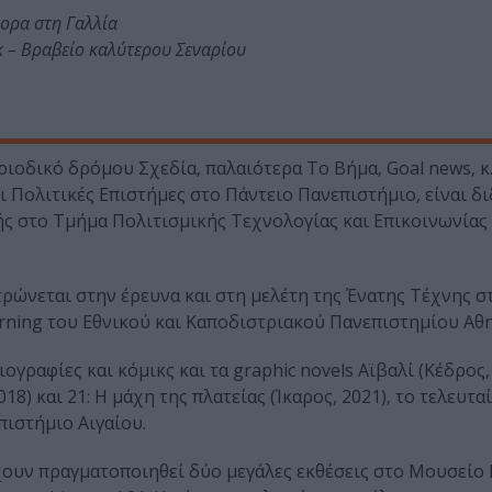
ορα στη Γαλλία
 – Βραβείο καλύτερου Σεναρίου
ριοδικό δρόμου Σχεδία, παλαιότερα Το Βήμα, Goal news, κ.ά
ει Πολιτικές Επιστήμες στο Πάντειο Πανεπιστήμιο, είναι δ
ς στο Τμήμα Πολιτισμικής Τεχνολογίας και Επικοινωνίας 
ντρώνεται στην έρευνα και στη μελέτη της Ένατης Τέχνης σ
arning του Εθνικού και Καποδιστριακού Πανεπιστημίου Αθ
γραφίες και κόμικς και τα graphic novels Αϊβαλί (Κέδρος, 
18) και 21: H μάχη της πλατείας (Ίκαρος, 2021), το τελευτα
πιστήμιο Αιγαίου.
ουν πραγματοποιηθεί δύο μεγάλες εκθέσεις στο Μουσείο