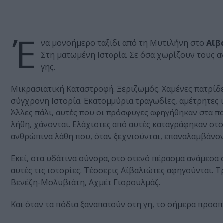
Έ
να μονοήμερο ταξίδι από τη Μυτιλήνη στο
Αϊβ
Στη ματωμένη Ιστορία. Σε όσα χωρίζουν τους 
γης.
Μικρασιατική Καταστροφή. Ξεριζωμός. Χαμένες πατρίδ
σύγχρονη Ιστορία. Εκατομμύρια τραγωδίες, αμέτρητες 
Άλλες πάλι, αυτές που οι πρόσφυγες αφηγήθηκαν στα παι
λήθη, χάνονται. Ελάχιστες από αυτές καταγράφηκαν στο
ανθρώπινα λάθη που, όταν ξεχνιούνται, επαναλαμβάνον
Εκεί, στα υδάτινα σύνορα, στο στενό πέρασμα ανάμεσα 
αυτές τις ιστορίες. Τέσσερις Αϊβαλιώτες αφηγούνται. 
Βενέζη-Μολυβιάτη, Αχμέτ Γιορουλμάζ.
Και όταν τα πόδια ξαναπατούν στη γη, το σήμερα προσπαθ