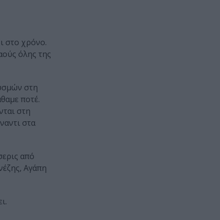
δι στο χρόνο.
αούς όλης της
θυσμών στη
θαμε ποτέ.
νται στη
ναντι στα
σερις από
νέζης, Αγάπη
ι.