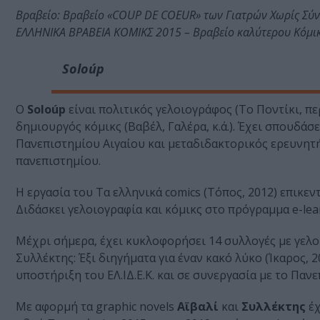
Βραβείο: Βραβείο «COUP DE COEUR» των Γιατρών Χωρίς Σύν
ΕΛΛΗΝΙΚΑ ΒΡΑΒΕΙΑ ΚΟΜΙΚΣ 2015 – Βραβείο καλύτερου Κόμικ
Soloúp
Ο
Soloúp
είναι πολιτικός γελοιογράφος (Το Ποντίκι, πε
δημιουργός κόμικς (Βαβέλ, Γαλέρα, κ.ά.). Έχει σπουδάσ
Πανεπιστημίου Αιγαίου και μεταδιδακτορικός ερευνητή
πανεπιστημίου.
Η εργασία του Τα ελληνικά comics (Τόπος, 2012) επικε
Διδάσκει γελοιογραφία και κόμικς στο πρόγραμμα e-le
Μέχρι σήμερα, έχει κυκλοφορήσει 14 συλλογές με γελοιο
Συλλέκτης: Έξι διηγήματα για έναν κακό λύκο (Ίκαρος, 20
υποστήριξη του ΕΛ.ΙΔ.Ε.Κ. και σε συνεργασία με το Πανε
Με αφορμή τα graphic novels
Αϊβαλί
και
Συλλέκτης
έχ