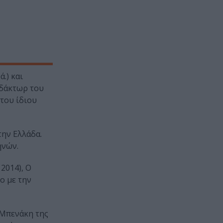
.) και
ιδάκτωρ του
του ίδιου
την Ελλάδα.
ηνών.
2014), Ο
ίο με την
 Μπενάκη της