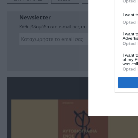
Opted 
I want t
Newsletter
Opted 
Κάθε βδομάδα στο e-mail σας τα τελευταία νέα για την Τέχ
I want 
Advertis
Opted 
Ακο
I want t
of my P
was col
Opted 
Σ