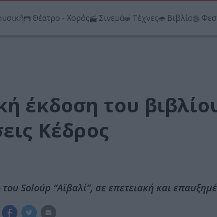
υσική
Θέατρο - Χορός
Σινεμά
Τέχνες
Βιβλίο
Φεσ
κή έκδοση του βιβλίο
σεις Κέδρος
 του Soloúp “Αϊβαλί”, σε επετειακή και επαυξημ