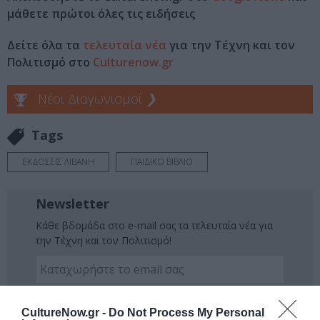
μάθετε πρώτοι όλες τις ειδήσεις
Δείτε όλα τα
τελευταία νέα
για την Τέχνη και τον
Πολιτισμό στο
Culturenow.gr
Νέοι Διαγωνισμοί
❯
Tags
ΕΚΔΟΣΕΙΣ ΛΙΒΑΝΗ
ΠΑΙΔΙΚΟ ΒΙΒΛΙΟ
Newsletter
Κάθε βδομάδα στο e-mail σας τα τελευταία νέα για
την Τέχνη και τον Πολιτισμό!
CultureNow.gr -
Do Not Process My Personal