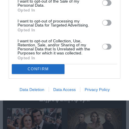
I want to opt-out of the Sale of my
Personal Data.
Opted In
I want to opt-out of processing my
Personal Data for Targeted Advertising.
Opted In
O κύριος Βρομύλος,
Τα Στενά
του Ντέιβιντ
Παπούτσια, της
I want to opt-out of Collection, Use,
Ουάλιαμς σε
Ζωρζ Σαρή σε
Retention, Sale, and/or Sharing of my
σκηνοθεσία
σκηνοθεσία
Personal Data that Is Unrelated with the
Δημήτρη Δεγαΐτη
Αθανασίας
Purposes for which it was collected.
στο 12ο Διεθνές
Καλογιάννη στον
Opted In
Φεστιβάλ Άνδρου
Κινηματογράφο
Αθηναία
CONFIRM
Data Deletion
Data Access
Privacy Policy
Δημοφιλή Άρθρα