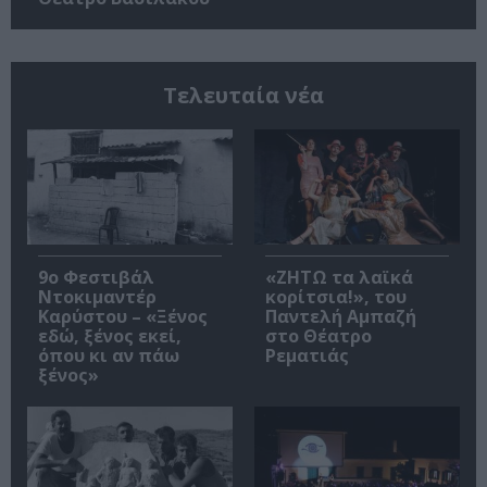
Τελευταία νέα
9ο Φεστιβάλ
«ΖΗΤΩ τα λαϊκά
Ντοκιμαντέρ
κορίτσια!», του
Καρύστου – «Ξένος
Παντελή Αμπαζή
εδώ, ξένος εκεί,
στο Θέατρο
όπου κι αν πάω
Ρεματιάς
ξένος»