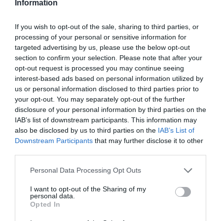
Information
Ακολουθήστε το Culturenow.gr
If you wish to opt-out of the sale, sharing to third parties, or
processing of your personal or sensitive information for
targeted advertising by us, please use the below opt-out
section to confirm your selection. Please note that after your
Σχετικά Άρθρα
opt-out request is processed you may continue seeing
interest-based ads based on personal information utilized by
us or personal information disclosed to third parties prior to
your opt-out. You may separately opt-out of the further
disclosure of your personal information by third parties on the
IAB’s list of downstream participants. This information may
also be disclosed by us to third parties on the
IAB’s List of
Downstream Participants
that may further disclose it to other
Πολυάννα Το
ΚΠΙΣΝ: Park your
third parties.
παιχνίδι της χαράς,
Cinema – Αύγουστος
της Κάρμεν
2026
Personal Data Processing Opt Outs
Ρουγγέρη στο 55ο
Φεστιβάλ Ολύμπου
I want to opt-out of the Sharing of my
2026
personal data.
Opted In