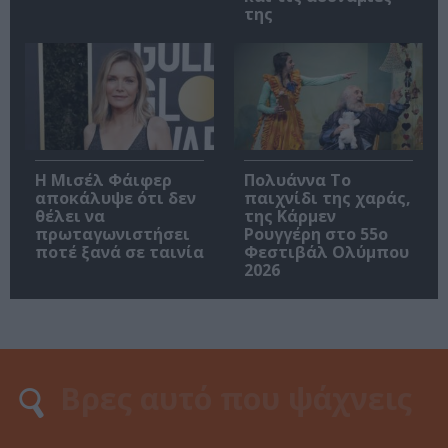
της
Η Μισέλ Φάιφερ
Πολυάννα Το
αποκάλυψε ότι δεν
παιχνίδι της χαράς,
θέλει να
της Κάρμεν
πρωταγωνιστήσει
Ρουγγέρη στο 55ο
ποτέ ξανά σε ταινία
Φεστιβάλ Ολύμπου
2026