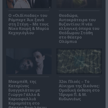
O «Οιδίποδας» του
Θεοδώρα,
Ρόμπερτ Άικ ξανά
Αυτοκράτειρα του
στη Στέγη – Με τους
Βυζαντίου: Η νέα
Νίκο Κουρή & Μαρία
ελληνική όπερα του
Κεχαγιόγλου
Θεόδωρου Στάθη
στο θέατρο
Ολύμπια
Μακμπέθ, της
32οι Πλοές – Το
Κατερίνας
Αίνιγμα της Εικόνας:
Ευαγγελάτου με
Ομαδική έκθεση στο
Γιώργο Γάλλο &
Ίδρυμα Π. & Μ.
Καρυοφυλλιά
Κυδωνιέως
Καραμπέτη στο
Θέατρο Βασιλάκου