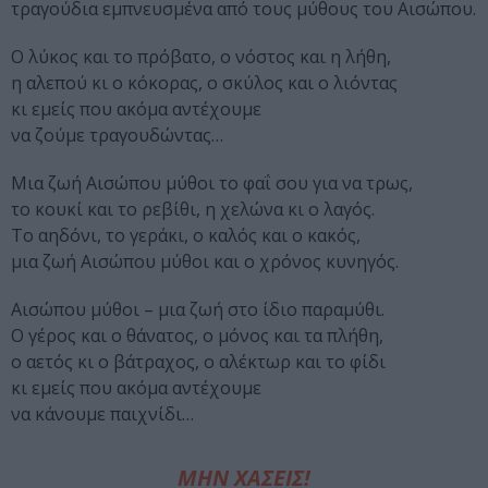
τραγούδια εμπνευσμένα από τους μύθους του Αισώπου.
O λύκος και το πρόβατο, ο νόστος και η λήθη,
η αλεπού κι ο κόκορας, ο σκύλος και ο λιόντας
κι εμείς που ακόμα αντέχουμε
να ζούμε τραγουδώντας…
Μια ζωή Αισώπου μύθοι το φαΐ σου για να τρως,
το κουκί και το ρεβίθι, η χελώνα κι ο λαγός.
Το αηδόνι, το γεράκι, ο καλός και ο κακός,
μια ζωή Αισώπου μύθοι και ο χρόνος κυνηγός.
Αισώπου μύθοι – μια ζωή στο ίδιο παραμύθι.
Ο γέρος και ο θάνατος, ο μόνος και τα πλήθη,
ο αετός κι ο βάτραχος, ο αλέκτωρ και το φίδι
κι εμείς που ακόμα αντέχουμε
να κάνουμε παιχνίδι…
ΜΗΝ ΧΑΣΕΙΣ!