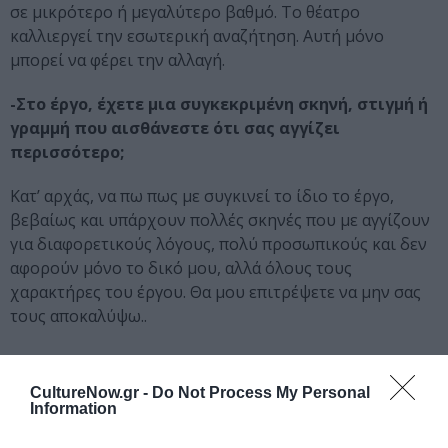
σε μικρότερο ή μεγαλύτερο βαθμό. Το θέατρο
καλλιεργεί την εσωτερική αναζήτηση. Αυτή μόνο
μπορεί να φέρει την αλλαγή.
-Στο έργο, έχετε μια συγκεκριμένη σκηνή, στιγμή ή
γραμμή που αισθάνεστε ότι σας αγγίζει
περισσότερο;
Κατ’ αρχάς, να πω πως με συγκινεί το ίδιο το έργο,
βεβαίως και υπάρχουν πολλές σκηνές που με αγγίζουν
για διαφορετικούς λόγους, πολύ προσωπικούς και δεν
αφορούν μόνο το δικό μου, αλλά όλους τους
χαρακτήρες του έργου. Θα μου επιτρέψετε να μην σας
τους αποκαλύψω..
-Τι θέση έχει η αγάπη και ο έρωτας σε ένα τόσο
CultureNow.gr -
Do Not Process My Personal
σκοτεινό έργο;
Information