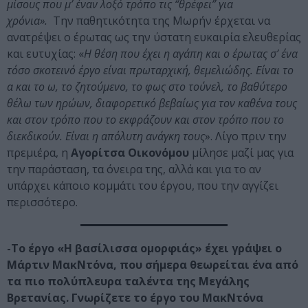
μίσους που μ’ έναν λοξό τρόπο τις “θρέφει” για
χρόνια».
Την παθητικότητα της Μωρήν έρχεται να
ανατρέψει ο έρωτας ως την ύστατη ευκαιρία ελευθερίας
και ευτυχίας: «
Η θέση που έχει η αγάπη και ο έρωτας σ’ ένα
τόσο σκοτεινό έργο είναι πρωταρχική, θεμελιώδης. Είναι το
α και το ω, το ζητούμενο, το φως στο τούνελ, το βαθύτερο
θέλω των ηρώων, διαφορετικό βεβαίως για τον καθένα τους
και στον τρόπο που το εκφράζουν και στον τρόπο που το
διεκδικούν. Είναι η απόλυτη ανάγκη τους
». Λίγο πριν την
πρεμιέρα, η
Αγορίτσα Οικονόμου
μίλησε μαζί μας για
την παράσταση, τα όνειρα της, αλλά και για το αν
υπάρχει κάποιο κομμάτι του έργου, που την αγγίζει
περισσότερο.
-Το έργο «Η βασίλισσα ομορφιάς» έχει γράψει ο
Μάρτιν ΜακΝτόνα, που σήμερα θεωρείται ένα από
τα πιο πολύπλευρα ταλέντα της Μεγάλης
Βρετανίας. Γνωρίζετε το έργο του ΜακΝτόνα