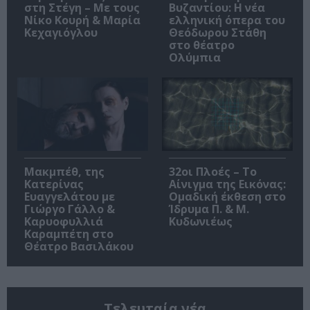
στη Στέγη – Με τους
Βυζαντίου: Η νέα
Νίκο Κουρή & Μαρία
ελληνική όπερα του
Κεχαγιόγλου
Θεόδωρου Στάθη
στο θέατρο
Ολύμπια
Μακμπέθ, της
32οι Πλοές – Το
Κατερίνας
Αίνιγμα της Εικόνας:
Ευαγγελάτου με
Ομαδική έκθεση στο
Γιώργο Γάλλο &
Ίδρυμα Π. & Μ.
Καρυοφυλλιά
Κυδωνιέως
Καραμπέτη στο
Θέατρο Βασιλάκου
Τελευταία νέα