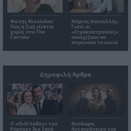
Φώτης Νικολάου:
Μάριος Κακουλλής:
Πώς η ζωή γίνεται
Γιατί οι
χορός στο The
«Στρακαστρούκες»
Corridor
συνεχίζουν να
συγκινούν το κοινό
Δημοφιλή Άρθρα
O «Οιδίποδας» του
Θεοδώρα,
Ρόμπερτ Άικ ξανά
Αυτοκράτειρα του