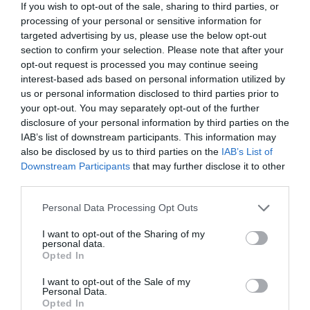
Η θέση που έχει η αγάπη και ο έρωτας σ’ ένα τόσο
If you wish to opt-out of the sale, sharing to third parties, or
σκοτεινό έργο είναι πρωταρχική, θεμελιώδης. Είναι το
processing of your personal or sensitive information for
α και το ω, το ζητούμενο, το φως στο τούνελ, το
targeted advertising by us, please use the below opt-out
βαθύτερο θέλω των ηρώων, διαφορετικό βεβαίως για
section to confirm your selection. Please note that after your
opt-out request is processed you may continue seeing
τον καθένα τους και στον τρόπο που το εκφράζουν και
interest-based ads based on personal information utilized by
στον τρόπο που το διεκδικούν. Είναι η απόλυτη ανάγκη
us or personal information disclosed to third parties prior to
τους.
your opt-out. You may separately opt-out of the further
disclosure of your personal information by third parties on the
– Τι σας εκπλήσσει ακόμα στον χώρο του θεάτρου;
IAB’s list of downstream participants. This information may
also be disclosed by us to third parties on the
IAB’s List of
Μ’ εκπλήσσει πάντα η χαρά της δημιουργίας, η χαρά της
Downstream Participants
that may further disclose it to other
στιγμής που μοιραζόμαστε στην σκηνή μια αλήθεια, μια
third parties.
καλή επικοινωνία, έναν κοινό στόχο.
Personal Data Processing Opt Outs
-Τι σας ενέπνευσε να γίνετε ηθοποιός;
I want to opt-out of the Sharing of my
personal data.
Δεν με ενέπνευσε κάτι συγκεκριμένο στο να γίνω
Opted In
ηθοποιός. Ήθελα ν’ ακολουθήσω αυτόν τον δρόμο,
I want to opt-out of the Sale of my
χωρίς να ξέρω το γιατί και για κάποιον άγνωστο λόγο
Personal Data.
ένοιωθα καλά μέσα σ’ αυτόν.
Opted In