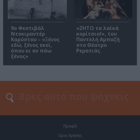
9ο Φεστιβάλ
«ΖΗΤΩ τα λαϊκά
Ντοκιμαντέρ
κορίτσια!», του
Καρύστου – «Ξένος
Παντελή Αμπαζή
εδώ, ξένος εκεί,
στο Θέατρο
όπου κι αν πάω
Ρεματιάς
ξένος»
Προφίλ
Οροι Χρήσης