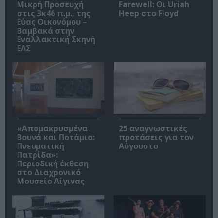
Μικρή Προσευχή
Farewell: Οι Uriah
στις 3κ46 π.μ., της
Heep στο Floyd
Εύας Οικονόμου –
Βαμβακά στην
Εναλλακτική Σκηνή
ΕΛΣ
«Απομακρυσμένα
25 αναγνωστικές
Βουνά και Ποτάμια:
προτάσεις για τον
Πνευματική
Αύγουστο
Πατρίδα»:
Περιοδική έκθεση
στο Διαχρονικό
Μουσείο Αίγινας