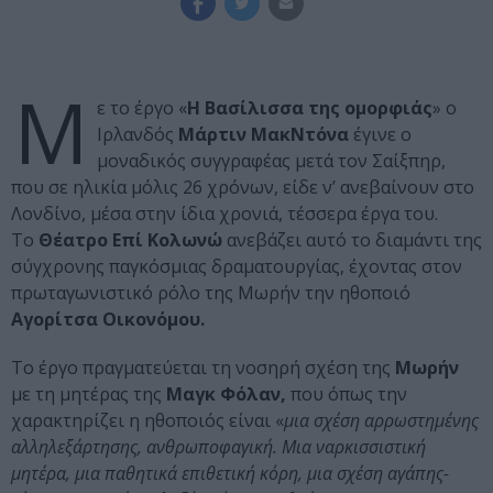
Μ
ε το έργο «
Η Βασίλισσα της ομορφιάς
» ο
Ιρλανδός
Μάρτιν ΜακΝτόνα
έγινε ο
μοναδικός συγγραφέας μετά τον Σαίξπηρ,
που σε ηλικία μόλις 26 χρόνων, είδε ν’ ανεβαίνουν στο
Λονδίνο, μέσα στην ίδια χρονιά, τέσσερα έργα του.
Το
Θέατρο Επί Κολωνώ
ανεβάζει αυτό το διαμάντι της
σύγχρονης παγκόσμιας δραματουργίας, έχοντας στον
πρωταγωνιστικό ρόλο της Μωρήν την ηθοποιό
Αγορίτσα Οικονόμου.
Το έργο πραγματεύεται τη νοσηρή
σ
χέση της
Μωρήν
με τη μητέρας της
Μαγκ Φόλαν,
που όπως την
χαρακτηρίζει η ηθοποιός είναι «
μια σχέση αρρωστημένης
αλληλεξάρτησης, ανθρωποφαγική. Μια ναρκισσιστική
μητέρα, μια παθητικά επιθετική κόρη, μια σχέση αγάπης-