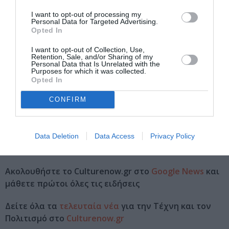
I want to opt-out of processing my
-Τι προσδοκίες και όνειρα έχετε για το μέλλον;
Personal Data for Targeted Advertising.
Opted In
Προσδοκώ να σταθούμε στο ύψος αυτών που θα
I want to opt-out of Collection, Use,
έρθουν και ονειρεύομαι με αισιοδοξία το μέλλον μας.
Retention, Sale, and/or Sharing of my
Personal Data that Is Unrelated with the
Purposes for which it was collected.
Opted In
Διαβάστε επίσης:
CONFIRM
Η Βασίλισσα της ομορφιάς, του Μάρτιν ΜακΝτόνα στο
Θέατρο Επί Κολωνώ
Data Deletion
Data Access
Privacy Policy
Φωτογραφία θέματος: Πάτροκλος Σκαφίδας
Ακολουθήστε το Culturenow.gr στο
Google News
και
μάθετε πρώτοι όλες τις ειδήσεις
Δείτε όλα τα
τελευταία νέα
για την Τέχνη και τον
Πολιτισμό στο
Culturenow.gr