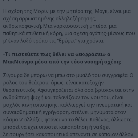
Η σχέση της Μορίν με την μητέρα της, Μαγκ, είναι μια
σχέση αρρωστημένης αλληλεξάρτησης,
ανθρωποφαγική. Μια ναρκισσιστική μητέρα, μια
παθητικά επιθετική κόρη, μια σχέση αγάπης-μίσους που
μ’ έναν λοξό τρόπο τις “θρέφει” για χρόνια.
-Τι πιστεύετε πως θέλει να «εκφράσει» ο
ΜακΝτόνμα μέσα από την τόσο νοσηρή σχέση;
Σίγουρα δε μπορώ να μπω στο μυαλό του συγγραφέα. Ο
ρόλος του θεάτρου, όμως, είναι κατεξοχήν
θεραπευτικός. Αφουγκράζεται όλα όσα βρίσκονται στην
ανθρώπινη ψυχή και ταλανίζουν τον νου του, είναι
μοχλός κινητοποίησης, καλλιεργεί την πνευματική και
συναισθηματική εγρήγορση, στέλνει μηνύματα στον
κόσμο ν’ αλλάξει, φτάνει να το θέλει. Καθένας, άλλωστε,
μπορεί να έχει υποστεί κακοποίηση ή να έχει
λειτουργήσει κακοποιητικά απέναντι σε κάποιον άλλον