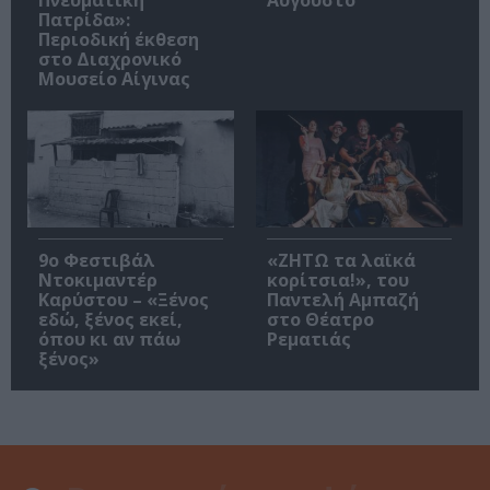
Πνευματική
Αύγουστο
Πατρίδα»:
Περιοδική έκθεση
στο Διαχρονικό
Μουσείο Αίγινας
9ο Φεστιβάλ
«ΖΗΤΩ τα λαϊκά
Ντοκιμαντέρ
κορίτσια!», του
Καρύστου – «Ξένος
Παντελή Αμπαζή
εδώ, ξένος εκεί,
στο Θέατρο
όπου κι αν πάω
Ρεματιάς
ξένος»