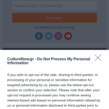
Ακολουθήστε το Culturenow.gr
Σχετικά Άρθρα
CultureNow.gr -
Do Not Process My Personal
Information
If you wish to opt-out of the sale, sharing to third parties, or
processing of your personal or sensitive information for
targeted advertising by us, please use the below opt-out
section to confirm your selection. Please note that after your
opt-out request is processed you may continue seeing
Η Μισέλ Φάιφερ
Προβολές με
αποκάλυψε ότι δεν
ελεύθερη είσοδο
interest-based ads based on personal information utilized by
θέλει να
στον Θερινό
us or personal information disclosed to third parties prior to