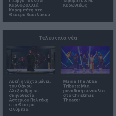
Γιώργο Γάλλο &
Ίδρυμα Π. & Μ.
Καρυοφυλλιά
Κυδωνιέως
Καραμπέτη στο
Θέατρο Βασιλάκου
Τελευταία νέα
Αυτή η νύχτα μένει,
Mania The Abba
του Θάνου
Tribute: Μια
Αλεξανδρή σε
μοναδική συναυλία
σκηνοθεσία
στο Christmas
Αστέριου Πελτέκη
Theater
στο Θέατρο
Ολύμπια