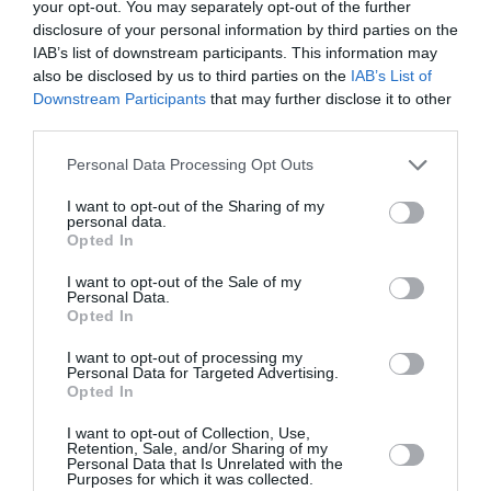
πρωταγωνιστήσει
Δημοτικό
your opt-out. You may separately opt-out of the further
ποτέ ξανά σε ταινία
Κινηματογράφο
disclosure of your personal information by third parties on the
Αγίας Παρασκευής |
IAB’s list of downstream participants. This information may
10-16/8
also be disclosed by us to third parties on the
IAB’s List of
Downstream Participants
that may further disclose it to other
third parties.
Personal Data Processing Opt Outs
I want to opt-out of the Sharing of my
personal data.
Εισπράξεις πάνω
Η νέα ταινία
Opted In
από 1 δισ. δολάρια
“Without Blood” της
για το “Spider-Man:
Αντζελίνα Τζολί θα
I want to opt-out of the Sale of my
Personal Data.
Brand New Day”
κάνει πρεμιέρα τον
Opted In
Σεπτέμβριο
I want to opt-out of processing my
Personal Data for Targeted Advertising.
Opted In
I want to opt-out of Collection, Use,
Δημοφιλή Άρθρα
Retention, Sale, and/or Sharing of my
Personal Data that Is Unrelated with the
Purposes for which it was collected.