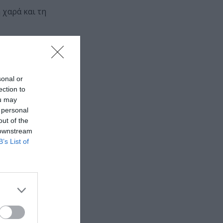
 χαρά και τη
sonal or
ection to
ou may
 personal
out of the
 downstream
B’s List of