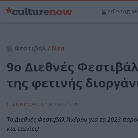
Ατζέντα
Μο
Φεστιβάλ /
Νέα
9ο Διεθνές Φεστιβά
της φετινής διοργά
CULTURENOW
/
12-06-2023
/ 16:28
Το Διεθνές Φεστιβάλ Άνδρου για το 2023 παρ
και ταινίες!