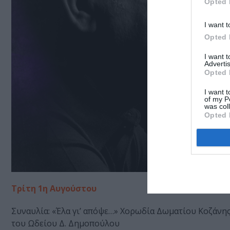
Opted 
I want t
Opted 
I want 
Advertis
Opted 
I want t
of my P
was col
Opted 
Τρίτη 1η Αυγούστου
Συναυλία: «Έλα γι’ απόψε…» Χορωδία Δωματίου Κοζάν
του Ωδείου Δ. Δημοπούλου