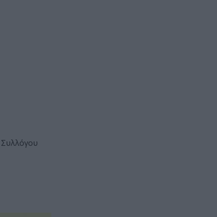
ύ Συλλόγου