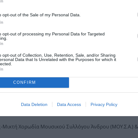
In
o opt-out of the Sale of my Personal Data.
In
to opt-out of processing my Personal Data for Targeted
ing.
In
o opt-out of Collection, Use, Retention, Sale, and/or Sharing
ersonal Data that Is Unrelated with the Purposes for which it
lected.
In
CONFIRM
Data Deletion
Data Access
Privacy Policy
ης-Μικτή Χορωδία Μουσικού Συλλόγου Άνδρου (ΜΟΥ.Σ.Α.) 