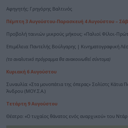
Αφηγητής: Γρηγόρης Βαλτινός
Πέμπτη 3 Αυγούστου-Παρασκευή 4 Αυγούστου – Σά
Προβολή ταινιών μικρούς μήκους: «Παλιοί Φίλοι-Πρώτ
Επιμέλεια: Παντελής Βούλγαρης | Κινηματογραφική Λέ
(το αναλυτικό πρόγραμμα θα ανακοινωθεί σύντομα)
Κυριακή 6 Αυγούστου
Συναυλία: «Στα μονοπάτια της όπερας» Σολίστς Κάτια
Άνδρου (ΜΟΥ.Σ.Α.)
Τετάρτη 9 Αυγούστου
Θέατρο: «Ο τυχαίος θάνατος ενός αναρχικού» του Ντάρι