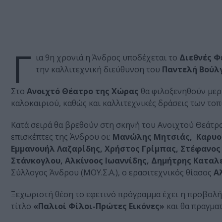
Γ
ια 9η χρoνιά η Άνδρος υποδέχεται το
Διεθνές Φ
την καλλιτεχνική διεύθυνση του
Παντελή Βούλ
Στο
Ανοιχτό Θέατρο της Χώρας
θα φιλοξενηθούν μερι
καλοκαιριού, καθώς και καλλιτεχνικές δράσεις των το
Κατά σειρά θα βρεθούν στη σκηνή του Ανοιχτού Θεάτρο
επισκέπτες της Άνδρου οι:
Μανώλης Μητσιάς, Καρυοφ
Εμμανουήλ Λαζαρίδης, Χρήστος Γρίμπας, Στέφανος
Στάνκογλου, Αλκίνοος Ιωαννίδης, Δημήτρης Καταλ
Σύλλογος Άνδρου (ΜΟΥ.Σ.Α.), ο ερασιτεχνικός θίασος
Α
Ξεχωριστή θέση το εφετινό πρόγραμμα έχει η προβολή
τίτλο
«Παλιοί Φίλοι-Πρώτες Εικόνες»
και θα πραγμα