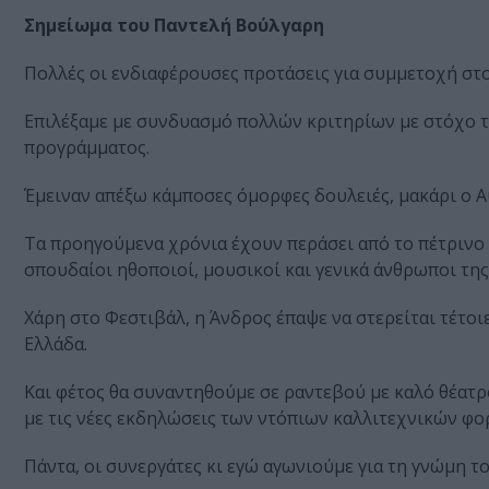
Σημείωμα του Παντελή Βούλγαρη
Πολλές οι ενδιαφέρουσες προτάσεις για συμμετοχή στο
Επιλέξαμε με συνδυασμό πολλών κριτηρίων με στόχο τη
προγράμματος.
Έμειναν απέξω κάμποσες όμορφες δουλειές, μακάρι ο 
Τα προηγούμενα χρόνια έχουν περάσει από το πέτρινο 
σπουδαίοι ηθοποιοί, μουσικοί και γενικά άνθρωποι της
Χάρη στο Φεστιβάλ, η Άνδρος έπαψε να στερείται τέτοι
Ελλάδα.
Και φέτος θα συναντηθούμε σε ραντεβού με καλό θέατρο
με τις νέες εκδηλώσεις των ντόπιων καλλιτεχνικών φο
Πάντα, οι συνεργάτες κι εγώ αγωνιούμε για τη γνώμη τ