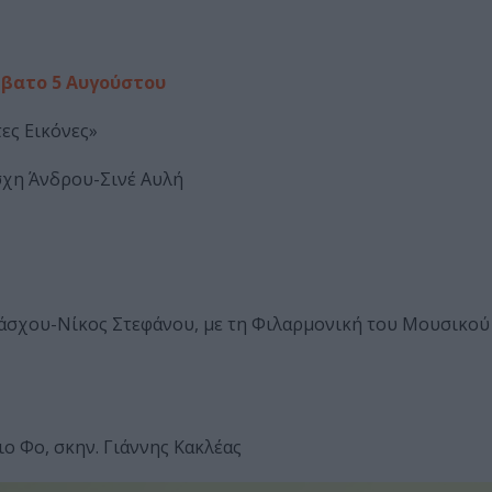
ββατο 5 Αυγούστου
ες Εικόνες»
σχη Άνδρου-Σινέ Αυλή
 Πάσχου-Νίκος Στεφάνου, με τη Φιλαρμονική του Μουσικο
ο Φο, σκην. Γιάννης Κακλέας