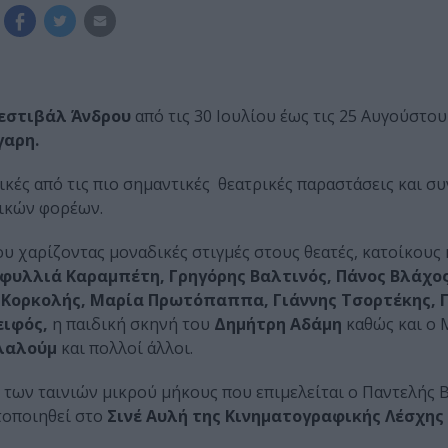
εστιβάλ Άνδρου
από τις 30 Ιουλίου έως τις 25 Αυγούστου
γαρη.
κές από τις πιο σημαντικές θεατρικές παραστάσεις και συ
πικών φορέων.
υ χαρίζοντας μοναδικές στιγμές στους θεατές, κατοίκους 
υλλιά Καραμπέτη, Γρηγόρης Βαλτινός, Πάνος Βλάχος
 Κορκολής, Μαρία Πρωτόπαππα, Γιάννης Τσορτέκης, 
ειφός,
η παιδική σκηνή του
Δημήτρη Αδάμη
καθώς και ο 
λαλούμ
και πολλοί άλλοι.
 των ταινιών μικρού μήκους που επιμελείται ο Παντελής 
τοποιηθεί στο
Σινέ Αυλή της Κινηματογραφικής Λέσχης