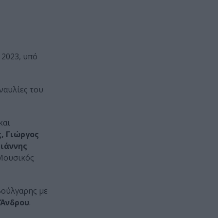
 2023, υπό
ναυλίες του
και
, Γιώργος
Γιάννης
Μουσικός
Βούλγαρης με
 Άνδρου
.