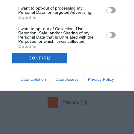
φετινής
I want to opt-out of processing my
διοργάνωσης!
Personal Data for Targeted Advertising.
Opted In
I want to opt-out of Collection, Use,
Retention, Sale, and/or Sharing of my
ΘΕΑΤΡΟ - ΧΟΡΟΣ / ΝΕΑ
Personal Data that Is Unrelated with the
Purposes for which it was collected.
Ο τυχαίος
Opted In
θάνατος ενός
αναρχικού, σε
CONFIRM
σκηνοθεσία
Γιάννη Κακλέα
στο Θέατρο
Data Deletion
Data Access
Privacy Policy
Πέτρας
1
Επόμενη ❯