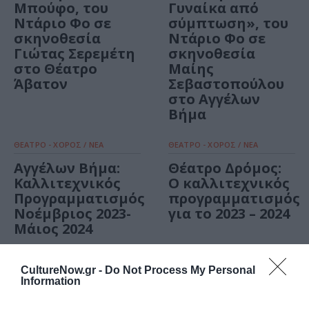
Μπούφο, του
Γυναίκα από
Ντάριο Φο σε
σύμπτωση», του
σκηνοθεσία
Ντάριο Φο σε
Γιώτας Σερεμέτη
σκηνοθεσία
στο Θέατρο
Μαίης
Άβατον
Σεβαστοπούλου
στο Αγγέλων
Βήμα
ΘΕΑΤΡΟ - ΧΟΡΟΣ / ΝΕΑ
ΘΕΑΤΡΟ - ΧΟΡΟΣ / ΝΕΑ
Αγγέλων Βήμα:
Θέατρο Δρόμος:
Καλλιτεχνικός
Ο καλλιτεχνικός
Προγραμματισμός
προγραμματισμός
Νοέμβριος 2023-
για το 2023 – 2024
Μάιος 2024
CultureNow.gr -
Do Not Process My Personal
Information