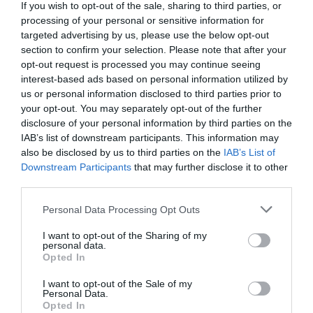
If you wish to opt-out of the sale, sharing to third parties, or
processing of your personal or sensitive information for
targeted advertising by us, please use the below opt-out
section to confirm your selection. Please note that after your
opt-out request is processed you may continue seeing
interest-based ads based on personal information utilized by
ΘΕΑΤΡΟ - ΧΟΡΟΣ / ΝΕΑ
ΘΕΑΤΡΟ - ΧΟΡΟΣ / ΝΕΑ
us or personal information disclosed to third parties prior to
your opt-out. You may separately opt-out of the further
Ο Τυχαίος
Ο τυχαίος
disclosure of your personal information by third parties on the
Θάνατος ενός
θάνατος ενός
IAB’s list of downstream participants. This information may
Αναρχικού, σε
αναρχικού, σε
also be disclosed by us to third parties on the
IAB’s List of
σκηνοθεσία
σκηνοθεσία
Downstream Participants
that may further disclose it to other
Γιάννη Κακλέα
Γιάννη Κακλέα
third parties.
για τρίτη χρονιά
στην Πάτρα
στο Θέατρο
Personal Data Processing Opt Outs
Γκλόρια
I want to opt-out of the Sharing of my
personal data.
ΦΕΣΤΙΒΑΛ / ΝΕΑ
Opted In
34ο Φεστιβάλ
I want to opt-out of the Sale of my
Βριλησσίων: Το
Personal Data.
πρόγραμμα της
Opted In