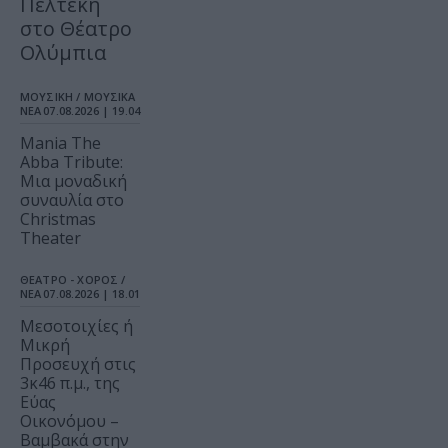
Πελτέκη
στο Θέατρο
Ολύμπια
ΜΟΥΣΙΚΗ / ΜΟΥΣΙΚΑ
ΝΕΑ
07.08.2026 | 19.04
Mania The
Abba Tribute:
Μια μοναδική
συναυλία στο
Christmas
Theater
ΘΕΑΤΡΟ - ΧΟΡΟΣ /
ΝΕΑ
07.08.2026 | 18.01
Μεσοτοιχίες ή
Μικρή
Προσευχή στις
3κ46 π.μ., της
Εύας
Οικονόμου –
Βαμβακά στην