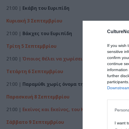
21:00 |
Εκάβη του Ευριπίδη
Κυριακή 3 Σεπτεμβρίου
CultureNo
21:00 |
Βάκχες του Ευριπίδη
Τρίτη 5 Σεπτεμβρίου
If you wish 
sensitive in
confirm you
21:00 |
Όποιος θέλει να χωρίσει… να σηκώσει το χέ
continue se
information 
Τετάρτη 6 Σεπτεμβρίου
further disc
participants
21:00 |
Παραμύθι χωρίς όνομα της Πηνελόπης Δέλτ
Downstream 
Παρασκευή 8 Σεπτεμβρίου
21:00 |
Εκείνος και Εκείνος, του Κώστα Μουρσελά
Persona
Σάββατο 9 Σεπτεμβρίου
I want t