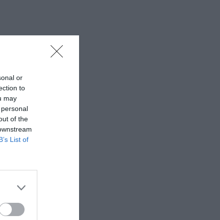
sonal or
ection to
ou may
 personal
out of the
 downstream
B’s List of