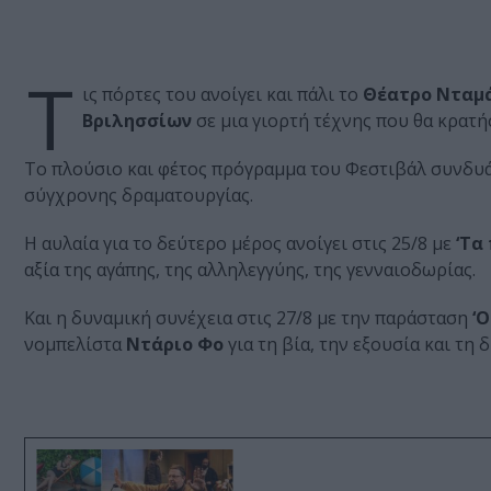
Τ
ις πόρτες του ανοίγει και πάλι το
Θέατρο Νταμά
Βριλησσίων
σε μια γιορτή τέχνης που θα κρατή
Το πλούσιο και φέτος πρόγραμμα του Φεστιβάλ συνδυάζ
σύγχρονης δραματουργίας.
Η αυλαία για το δεύτερο μέρος ανοίγει στις 25/8 με
‘Τα
αξία της αγάπης, της αλληλεγγύης, της γενναιοδωρίας.
Και η δυναμική συνέχεια στις 27/8 με την παράσταση
‘
νομπελίστα
Ντάριο Φο
για τη βία, την εξουσία και τη 