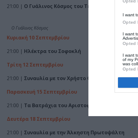
Opted 
21:00 |
Ο Γυάλινος Κόσμος του Tενεσί Ουίλλιαμς
I want t
Opted 
Ο Γυάλινος Κόσμος
I want 
Κυριακή 10 Σεπτεμβρίου
Advertis
Opted 
21:00 |
Ηλέκτρα του Σοφοκλή
I want t
of my P
was col
Τρίτη 12 Σεπτεμβρίου
Opted 
21:00 |
Συναυλία με τον Χρήστο Θηβαίο
Παρασκευή 15 Σεπτεμβρίου
21:00 |
Τα Βατράχια του Αριστοφάνη
Δευτέρα 18 Σεπτεμβρίου
21:00 |
Συναυλία με την Άλκηστη Πρωτοψάλτη