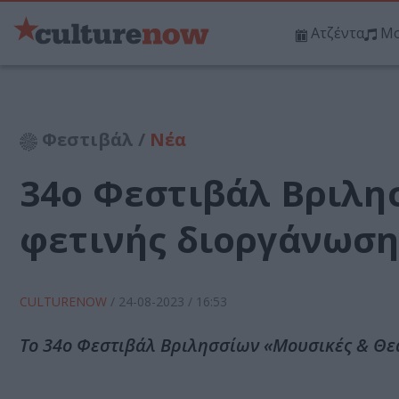
Ατζέντα
Μο
Φεστιβάλ /
Νέα
34ο Φεστιβάλ Βριλη
φετινής διοργάνωση
CULTURENOW
/
24-08-2023
/ 16:53
Το 34ο Φεστιβάλ Βριλησσίων «Μουσικές & Θεα