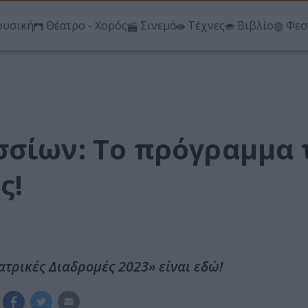
υσική
Θέατρο - Χορός
Σινεμά
Τέχνες
Βιβλίο
Φεσ
σσίων: Το πρόγραμμα 
ς!
τρικές Διαδρομές 2023» είναι εδώ!