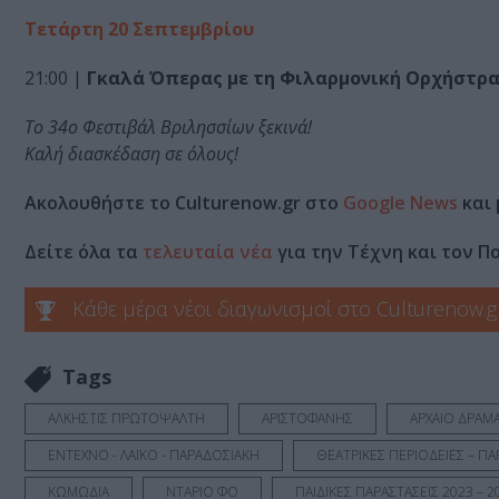
Τετάρτη 20 Σεπτεμβρίου
21:00 |
Γκαλά Όπερας με τη Φιλαρμονική Ορχήστρ
Το 34ο Φεστιβάλ Βριλησσίων ξεκινά!
Καλή διασκέδαση σε όλους!
Ακολουθήστε το Culturenow.gr στο
Google News
και 
Δείτε όλα τα
τελευταία νέα
για την Τέχνη και τον Π
Κάθε μέρα νέοι διαγωνισμοί στο Culturenow.g
Tags
ΑΛΚΗΣΤΙΣ ΠΡΩΤΟΨΑΛΤΗ
ΑΡΙΣΤΟΦΑΝΗΣ
ΑΡΧΑΙΟ ΔΡΑΜ
ΕΝΤΕΧΝΟ - ΛΑΪΚΟ - ΠΑΡΑΔΟΣΙΑΚΗ
ΘΕΑΤΡΙΚΕΣ ΠΕΡΙΟΔΕΙΕΣ – ΠΑ
ΚΩΜΩΔΙΑ
ΝΤΑΡΙΟ ΦΟ
ΠΑΙΔΙΚΕΣ ΠΑΡΑΣΤΑΣΕΙΣ 2023 – 2