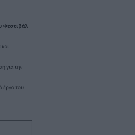
υ Φεστιβάλ
 και
ση για την
ό έργο του