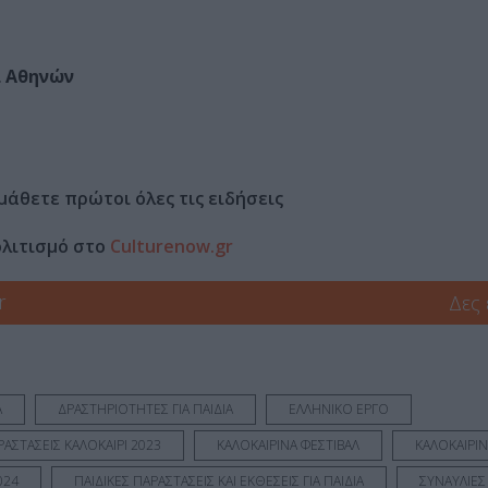
α Αθηνών
μάθετε πρώτοι όλες τις ειδήσεις
ολιτισμό στο
Culturenow.gr
r
Δες
Α
ΔΡΑΣΤΗΡΙΟΤΗΤΕΣ ΓΙΑ ΠΑΙΔΙΑ
ΕΛΛΗΝΙΚΟ ΕΡΓΟ
ΡΑΣΤΑΣΕΙΣ ΚΑΛΟΚΑΙΡΙ 2023
ΚΑΛΟΚΑΙΡΙΝΑ ΦΕΣΤΙΒΑΛ
ΚΑΛΟΚΑΙΡΙΝ
024
ΠΑΙΔΙΚΕΣ ΠΑΡΑΣΤΑΣΕΙΣ ΚΑΙ ΕΚΘΕΣΕΙΣ ΓΙΑ ΠΑΙΔΙΑ
ΣΥΝΑΥΛΙΕΣ