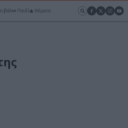
τιβάλ
Παιδί
Θέματα
της