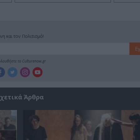
νη και τον Πολιτισμό!
λουθήστε το Culturenow.gr
χετικά Άρθρα