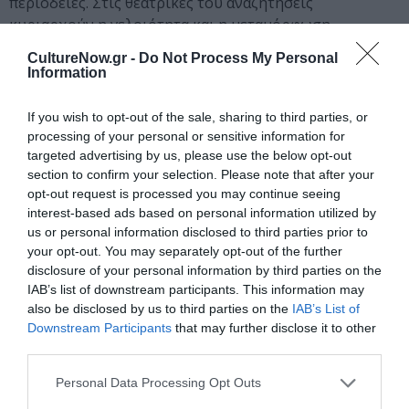
περιοδείες. Στις θεατρικές του αναζητήσεις
κυριαρχούν η γελοιότητα και η μεταμόρφωση.
Εμβαθύνοντας σε αυτές, παρουσιάζει το
Relic,
μια
CultureNow.gr -
Do Not Process My Personal
περφόρμανς πάνω στο παράδοξο και το ακατανόητο της
Information
πραγματικότητας.
Relic:
απολίθωμα· κάτι που έμεινε
βαθιά στη μνήμη και ίσως μια μέρα ξεπλυθεί· κάτι
If you wish to opt-out of the sale, sharing to third parties, or
μακρινό κι απροσδιόριστο που θυμίζει αυτό που ήταν
processing of your personal or sensitive information for
κάποτε· μια μακρινή ανάμνηση προσώπων, αισθημάτων
targeted advertising by us, please use the below opt-out
section to confirm your selection. Please note that after your
και αισθήσεων στο βάθος μιας απόλυτα ακατανόητης
opt-out request is processed you may continue seeing
πραγματικότητας.
Relic:
αυτό που θ’ απομείνει κάποτε
interest-based ads based on personal information utilized by
από την αγάπη, την τρυφερότητα, την ανθρωπιά. Relic:
us or personal information disclosed to third parties prior to
Ένα παράδοξο ταξίδι μεταμορφώσεων από το γελοίο
your opt-out. You may separately opt-out of the further
στο σπαρακτικό. Το 2015 η παράσταση
Relic
επελέγη
disclosure of your personal information by third parties on the
από το δίκτυο Aerowaves και παρουσιάστηκε στο
IAB’s list of downstream participants. This information may
φεστιβάλ του δικτύου
Spring Forward
. Μέσα στο 2015
also be disclosed by us to third parties on the
IAB’s List of
Downstream Participants
that may further disclose it to other
η παράσταση θα περιοδεύσει σε σημαντικά θέατρα και
third parties.
φεστιβάλ του εξωτερικού.
(Στούντιο Μεγάρου Χορού
/ 23.07.2015 / 22:00
)
Personal Data Processing Opt Outs