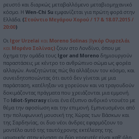
ρευστό και διαρκώς μεταβαλλόμενο μεταβιομηχανικό
κόσμο. H
Wen-Chi Su
εμφανίζεται για πρώτη φορά στην
Ελλάδα.
(
Στούντιο Μεγάρου Χορού / 17 & 18.07.2015 /
20:00
)
Οι
Igor Urzelai
και
Moreno Solinas
(
Ιγκόρ Ουρzελάι
και
Μορένο Σολίνας)
ζουν στο Λονδίνο, όπου με
όχημα την ομάδα τους
Igor and Moreno
δημιουργούν
παραστάσεις με κέντρο το ανθρώπινο σώμα ως φορέα
αλλαγών. Αναζητώντας πώς θα αλλάξουν τον κόσμο, και
συνειδητοποιώντας ότι αυτό δεν γίνεται με μια
παράσταση, κατέληξαν να χορεύουν και να τραγουδούν
δοκιμάζοντας πράγματα που χρειάζονται μια εμμονή.
Το
Idiot-Syncrasy
είναι ένα έξυπνο ανδρικό ντουέτο με
θέμα την αφοσίωση και την επιμονή. Εμπνευσμένοι από
την πολυφωνική μουσική της Χώρας των Βάσκων και
της Σαρδηνίας, οι δυο νέοι άνδρες εφαρμόζουν το
μοντέλο αυτό της ταυτόχρονης εκτέλεσης της
μουσικής στην κίνηση: οι δύο χορευτές είναι καθ’ όλη