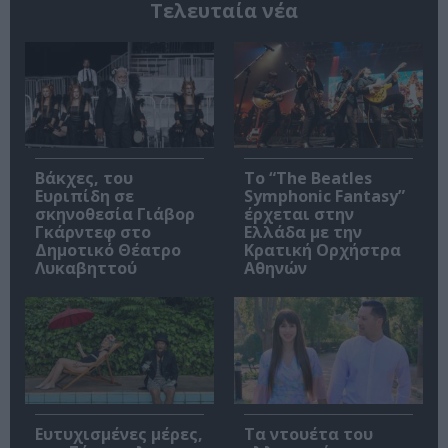
Τελευταία νέα
Βάκχες, του
Το “The Beatles
Ευριπίδη σε
Symphonic Fantasy”
σκηνοθεσία Γιάβορ
έρχεται στην
Γκάρντεφ στο
Ελλάδα με την
Δημοτικό Θέατρο
Κρατική Ορχήστρα
Λυκαβηττού
Αθηνών
Ευτυχισμένες μέρες,
Τα ντουέτα του