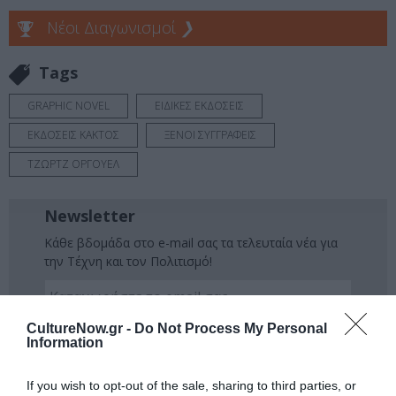
Νέοι Διαγωνισμοί
❯
Tags
GRAPHIC NOVEL
ΕΙΔΙΚΕΣ ΕΚΔΟΣΕΙΣ
ΕΚΔΟΣΕΙΣ ΚΑΚΤΟΣ
ΞΕΝΟΙ ΣΥΓΓΡΑΦΕΙΣ
ΤΖΩΡΤΖ ΟΡΓΟΥΕΛ
Newsletter
Κάθε βδομάδα στο e-mail σας τα τελευταία νέα για
την Τέχνη και τον Πολιτισμό!
CultureNow.gr -
Do Not Process My Personal
Information
Ακολουθήστε το Culturenow.gr
If you wish to opt-out of the sale, sharing to third parties, or