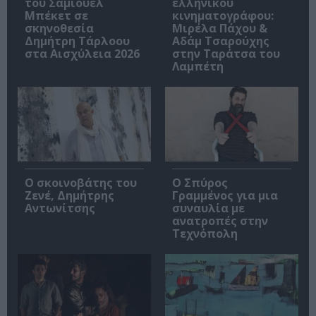
του Σάμιουελ
ελληνικού
Μπέκετ σε
κινηματογράφου:
σκηνοθεσία
Μιρέλα Πάχου &
Δημήτρη Τάρλοου
Αδάμ Τσαρούχης
στα Αισχύλεια 2026
στην Ταράτσα του
Λαμπέτη
Ο σκοινοβάτης του
Ο Σπύρος
Ζενέ, Δημήτρης
Γραμμένος για μια
Αντωνίτσης
συναυλία με
ανατροπές στην
Τεχνόπολη