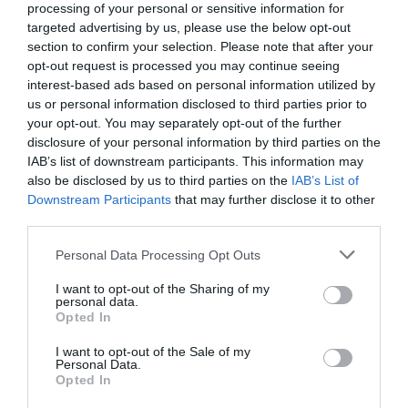
processing of your personal or sensitive information for
targeted advertising by us, please use the below opt-out
section to confirm your selection. Please note that after your
opt-out request is processed you may continue seeing
Σχετικά Άρθρα
interest-based ads based on personal information utilized by
us or personal information disclosed to third parties prior to
your opt-out. You may separately opt-out of the further
disclosure of your personal information by third parties on the
IAB’s list of downstream participants. This information may
also be disclosed by us to third parties on the
IAB’s List of
Downstream Participants
that may further disclose it to other
third parties.
Φιλίπ Κολλέν – Ο
Ελένη Μπουκαούρη
μπάρμαν του Ritz:
– η Μαρία τα ήθελε
Personal Data Processing Opt Outs
Ένα κοινωνικό
όλα: Ένα κοινωνικό
ιστορικό βιβλίο
βιβλίο για γυναίκες
I want to opt-out of the Sharing of my
personal data.
Opted In
I want to opt-out of the Sale of my
Personal Data.
Opted In