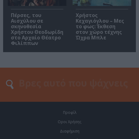
Πέρσες, του
Χρήστος
Αισχύλου σε
Κεχαγιόγλου – Μες
σκηνοθεσία
το φως: Έκθεση
Χρήστου Θεοδωρίδη
στον χώρο τέχνης
στο Αρχαίο Θέατρο
Ώχρα Μπλε
Φιλίππων
Προφίλ
Οροι Χρήσης
Διαφήμιση