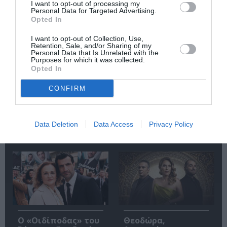
I want to opt-out of processing my
Personal Data for Targeted Advertising.
Γιώργος
Γιανγκ Σιουάνγκ-τζι
Opted In
Χωματηνός –
– «Ταϊβάν:
Βρίκελοι: Το νέο του
Ημερολόγιο
I want to opt-out of Collection, Use,
βιβλίο γεμάτο
Ταξιδιού»: Το
Retention, Sale, and/or Sharing of my
μυστήριο
φετινό Διεθνές
Personal Data that Is Unrelated with the
Purposes for which it was collected.
Βραβείο Booker
Opted In
κυκλοφορεί από τις
εκδόσεις Βακχικόν
CONFIRM
Data Deletion
Data Access
Privacy Policy
Δημοφιλή Άρθρα
O «Οιδίποδας» του
Θεοδώρα,