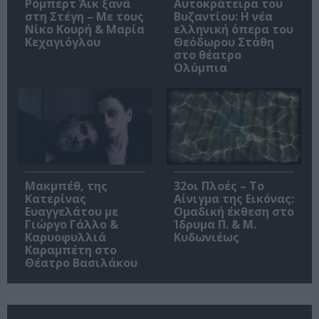
Ρόμπερτ Άικ ξανά
Αυτοκράτειρα του
στη Στέγη – Με τους
Βυζαντίου: Η νέα
Νίκο Κουρή & Μαρία
ελληνική όπερα του
Κεχαγιόγλου
Θεόδωρου Στάθη
στο θέατρο
Ολύμπια
Μακμπέθ, της
32οι Πλοές – Το
Κατερίνας
Αίνιγμα της Εικόνας:
Ευαγγελάτου με
Ομαδική έκθεση στο
Γιώργο Γάλλο &
Ίδρυμα Π. & Μ.
Καρυοφυλλιά
Κυδωνιέως
Καραμπέτη στο
Θέατρο Βασιλάκου