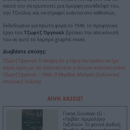
εαυτό του να ερωτευτεί μια όμορφη συνάδελφό του,
την Τζούλια, και να στραφεί ενάντια στο καθεστώς.
Εκδεδομένο για πρώτη φορά το 1949, το προφητικό
έργο του
Τζωρτζ Όργουελ
βρίσκει την απεικόνισή
του σε αυτό το λαμπρό graphic novel.
Διαβάστε επίσης:
Τζώρτζ Όργουελ: Η άποψη ότι η τέχνη δεν πρέπει να έχει
καμία σχέση με την πολιτική είναι η ίδια μια πολιτική στάση
Τζωρτζ Όργουελ – 1984, Ο Μεγάλος Αδελφός (Συλλεκτική
Επετειακή Έκδοση)
ΜΗΝ ΧΑΣΕΙΣ!
Γιανγκ Σιουάνγκ-τζι –
«Ταϊβάν: Ημερολόγιο
Ταξιδιού»: Το φετινό Διεθνές