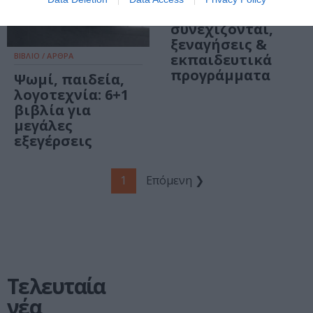
εκθέσεις που
συνεχίζονται,
ξεναγήσεις &
ΒΙΒΛΙΟ / ΑΡΘΡΑ
εκπαιδευτικά
προγράμματα
Ψωμί, παιδεία,
λογοτεχνία: 6+1
βιβλία για
μεγάλες
εξεγέρσεις
1
Επόμενη ❯
Τελευταία
νέα