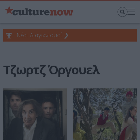
Νέοι Διαγωνισμοί
❯
Τζωρτζ Όργουελ