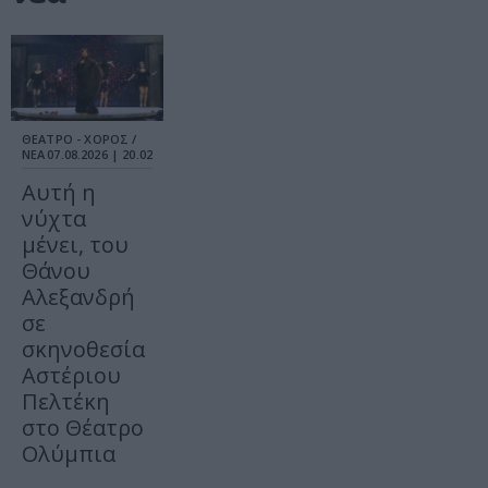
ΘΕΑΤΡΟ - ΧΟΡΟΣ /
ΝΕΑ
07.08.2026 | 20.02
Αυτή η
νύχτα
μένει, του
Θάνου
Αλεξανδρή
σε
σκηνοθεσία
Αστέριου
Πελτέκη
στο Θέατρο
Ολύμπια