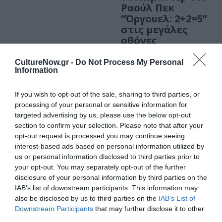
Ραούλ Πεκ
“Όργουελ: 2+2=5”
στις μεγάλες
οθόνες
CultureNow.gr -
Do Not Process My Personal
Information
If you wish to opt-out of the sale, sharing to third parties, or
processing of your personal or sensitive information for
targeted advertising by us, please use the below opt-out
section to confirm your selection. Please note that after your
opt-out request is processed you may continue seeing
interest-based ads based on personal information utilized by
us or personal information disclosed to third parties prior to
ΘΕΑΤΡΟ - ΧΟΡΟΣ / ΝΕΑ
ΘΕΑΤΡΟ - ΧΟΡΟΣ / ΝΕΑ
your opt-out. You may separately opt-out of the further
disclosure of your personal information by third parties on the
1984, του George
1984, του Τζωρτζ
IAB’s list of downstream participants. This information may
Orwell σε
Όργουελ από τον
also be disclosed by us to third parties on the
IAB’s List of
σκηνοθεσία
Γιώργο
Downstream Participants
that may further disclose it to other
Θάνου Νίκα στο
Παπαγεωργίου
third parties.