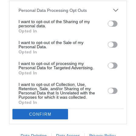
Μικρό Γκλόρια
στο θέατρο
Δίπυλον
Personal Data Processing Opt Outs
ΠΑΙΔΙ / ΝΕΑ
ΘΕΜΑΤΑ / ΝΕΑ
I want to opt-out of the Sharing of my
personal data.
Η φάρμα των
Ιανουάριος 2026
Opted In
ζώων, σε
στην Εθνική
I want to opt-out of the Sale of my
σκηνοθεσία
Πινακοθήκη:
Personal Data.
Μιχάλη
Εκθέσεις,
Opted In
Κοιλάκου στη
ξεναγήσεις,
Μουσική
εκπαιδευτικά
I want to opt-out of processing my
Personal Data for Targeted Advertising.
Βιβλιοθήκη
προγράμματα και
Opted In
άλλες
εκδηλώσεις
I want to opt-out of Collection, Use,
Retention, Sale, and/or Sharing of my
Personal Data that Is Unrelated with the
Purposes for which it was collected.
ΘΕΜΑΤΑ / ΝΕΑ
Opted In
Νοέμβριος 2025
στην Εθνική
CONFIRM
Πινακοθήκη:
“Changing
Grounds”,
Data Deletion
Data Access
Privacy Policy