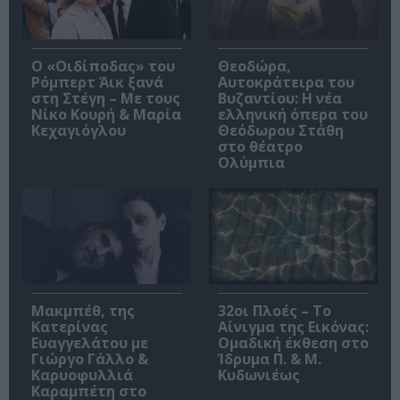
O «Οιδίποδας» του
Θεοδώρα,
Ρόμπερτ Άικ ξανά
Αυτοκράτειρα του
στη Στέγη – Με τους
Βυζαντίου: Η νέα
Νίκο Κουρή & Μαρία
ελληνική όπερα του
Κεχαγιόγλου
Θεόδωρου Στάθη
στο θέατρο
Ολύμπια
Μακμπέθ, της
32οι Πλοές – Το
Κατερίνας
Αίνιγμα της Εικόνας:
Ευαγγελάτου με
Ομαδική έκθεση στο
Γιώργο Γάλλο &
Ίδρυμα Π. & Μ.
Καρυοφυλλιά
Κυδωνιέως
Καραμπέτη στο