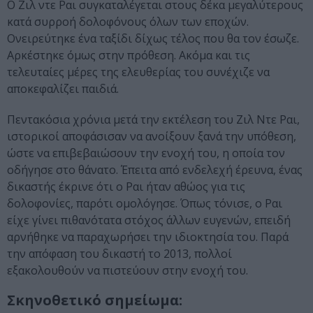
Ο Ζιλ ντε Ραι συγκαταλέγεται στους δέκα μεγαλύτερους
κατά συρροή δολοφόνους όλων των εποχών.
Ονειρεύτηκε ένα ταξίδι δίχως τέλος που θα τον έσωζε.
Αρκέστηκε όμως στην πρόθεση. Ακόμα και τις
τελευταίες μέρες της ελευθερίας του συνέχιζε να
αποκεφαλίζει παιδιά.
Πεντακόσια χρόνια μετά την εκτέλεση του Ζιλ Ντε Ραι,
ιστορικοί αποφάσισαν να ανοίξουν ξανά την υπόθεση,
ώστε να επιβεβαιώσουν την ενοχή του, η οποία τον
οδήγησε στο θάνατο. Έπειτα από ενδελεχή έρευνα, ένας
δικαστής έκρινε ότι ο Ραι ήταν αθώος για τις
δολοφονίες, παρότι ομολόγησε. Όπως τόνισε, ο Ραι
είχε γίνει πιθανότατα στόχος άλλων ευγενών, επειδή
αρνήθηκε να παραχωρήσει την ιδιοκτησία του. Παρά
την απόφαση του δικαστή το 2013, πολλοί
εξακολουθούν να πιστεύουν στην ενοχή του.
Σκηνοθετικό σημείωμα: