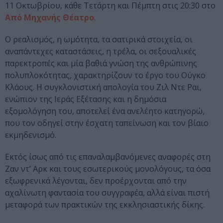
11 Οκτωβρίου, κάθε Τετάρτη και Πέμπτη στις 20:30 στο
Από Μηχανής Θέατρο
.
Ο ρεαλισμός, η ωμότητα, τα σατιρικά στοιχεία, οι
αναπάντεχες καταστάσεις, η τρέλα, οι σεξουαλικές
παρεκτροπές και μία βαθιά γνώση της ανθρώπινης
πολυπλοκότητας, χαρακτηρίζουν το έργο του Ούγκο
Κλάους. Η συγκλονιστική απολογία του Ζιλ Ντε Ραι,
ενώπιον της Ιεράς Εξέτασης και η δημόσια
εξομολόγηση του, αποτελεί ένα ανελέητο κατηγορώ,
που τον οδηγεί στην έσχατη ταπείνωση και τον βίαιο
εκμηδενισμό.
Εκτός ίσως από τις επαναλαμβανόμενες αναφορές στη
Ζαν ντ’ Αρκ και τους εσωτερικούς μονολόγους, τα όσα
εξωφρενικά λέγονται, δεν προέρχονται από την
αχαλίνωτη φαντασία του συγγραφέα, αλλά είναι πιστή
μεταφορά των πρακτικών της εκκλησιαστικής δίκης.