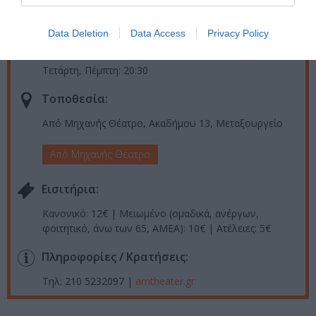
Ημερομηνία:
Data Deletion
Data Access
Privacy Policy
11/10/2023
04/01/2024
Από:
Εως:
Τετάρτη, Πέμπτη: 20:30
Τοποθεσία:
Από Μηχανής Θέατρο, Ακαδήμου 13, Μεταξουργείο
Από Μηχανής Θέατρο
Eισιτήρια:
Κανονικό: 12€ | Μειωμένο (ομαδικά, ανέργων,
φοιτητικό, άνω των 65, ΑΜΕΑ): 10€ | Ατέλειες: 5€
Πληροφορίες / Κρατήσεις:
Τηλ: 210 5232097 |
amtheater.gr