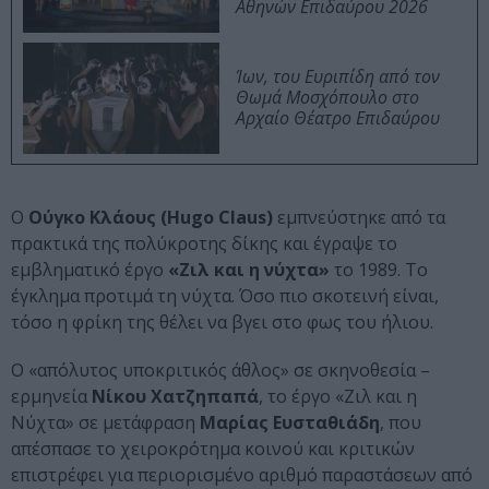
Αθηνών Επιδαύρου 2026
Ίων, του Ευριπίδη από τον
Θωμά Μοσχόπουλο στο
Αρχαίο Θέατρο Επιδαύρου
Ο
Ούγκο Κλάους (Hugo Claus)
εμπνεύστηκε από τα
πρακτικά της πολύκροτης δίκης και έγραψε το
εμβληματικό έργο
«Ζιλ και η νύχτα»
το 1989. Το
έγκλημα προτιμά τη νύχτα. Όσο πιο σκοτεινή είναι,
τόσο η φρίκη της θέλει να βγει στο φως του ήλιου.
Ο «απόλυτος υποκριτικός άθλος» σε σκηνοθεσία –
ερμηνεία
Νίκου Χατζηπαπά
, το έργο «Ζιλ και η
Νύχτα» σε μετάφραση
Μαρίας Ευσταθιάδη
, που
απέσπασε το χειροκρότημα κοινού και κριτικών
επιστρέφει για περιορισμένο αριθμό παραστάσεων από