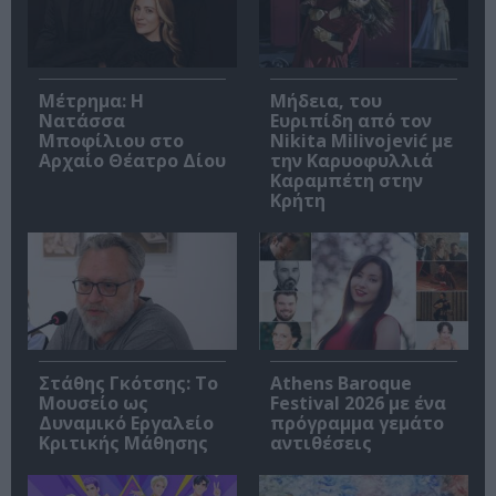
Μέτρημα: Η
Μήδεια, του
Νατάσσα
Ευριπίδη από τον
Μποφίλιου στο
Nikita Milivojević με
Αρχαίο Θέατρο Δίου
την Καρυοφυλλιά
Καραμπέτη στην
Κρήτη
Στάθης Γκότσης: Το
Athens Baroque
Μουσείο ως
Festival 2026 με ένα
Δυναμικό Εργαλείο
πρόγραμμα γεμάτο
Κριτικής Μάθησης
αντιθέσεις