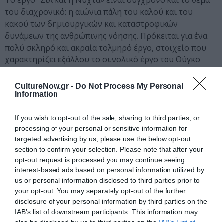
Το έργο “Ζιλ και η Νύχτα» είναι σύγχρονο και το θέμα
του διαχρονικό: η αιώνια πάλη του καλού και του
κακού των δημιουργικών και καταστροφικών
δυνάμεων της ανθρώπινης νόησης. Πρόκειται για ένα
πολύ σκληρό και ακραία τολμηρό έργο, στοιχείο που
χαρακτηρίζει εξάλλου το συνολικό έργο του Ούγκο
Κλάους, που δεν στερείται ωστόσο το χιούμορ, τις
απροσδόκητες διακυμάνσεις και ακραίες μεταπτώσεις.
CultureNow.gr -
Do Not Process My Personal
Information
Η πολιτική, κοινωνική πλευρά του έργου θα ήταν
σοβαρή παράλειψη να αγνοηθεί, μια πλευρά που
βρίσκεται στον πυρήνα του έργου. Ο ολοκληρωτισμός,
If you wish to opt-out of the sale, sharing to third parties, or
processing of your personal or sensitive information for
η βία, ο πόλεμος και η θυσία της πιο αγνής και παιδικής
targeted advertising by us, please use the below opt-out
αθώας ύπαρξης, στον βωμό του χρήματος αποτελούν
section to confirm your selection. Please note that after your
δομικό συστατικό στοιχείο του έργου.
opt-out request is processed you may continue seeing
interest-based ads based on personal information utilized by
– Νίκος Χατζηπαπάς
us or personal information disclosed to third parties prior to
your opt-out. You may separately opt-out of the further
Συντελεστές παράστασης «Ζιλ και η
disclosure of your personal information by third parties on the
νύχτα»
IAB’s list of downstream participants. This information may
also be disclosed by us to third parties on the
IAB’s List of