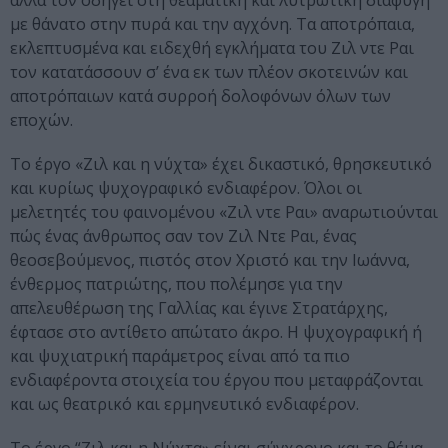
αλλά τον οδηγεί στη θεαματική και λυτρωτική διαφυγή
με θάνατο στην πυρά και την αγχόνη. Τα αποτρόπαια,
εκλεπτυσμένα και ειδεχθή εγκλήματα του Ζιλ ντε Ραι
τον κατατάσσουν σ’ ένα εκ των πλέον σκοτεινών και
αποτρόπαιων κατά συρροή δολοφόνων όλων των
εποχών.
Το έργο «Ζιλ και η νύχτα» έχει δικαστικό, θρησκευτικό
και κυρίως ψυχογραφικό ενδιαφέρον. Όλοι οι
μελετητές του φαινομένου «Ζιλ ντε Ραι» αναρωτιούνται
πώς ένας άνθρωπος σαν τον Ζιλ Ντε Ραι, ένας
θεοσεβούμενος, πιστός στον Χριστό και την Ιωάννα,
ένθερμος πατριώτης, που πολέμησε για την
απελευθέρωση της Γαλλίας και έγινε Στρατάρχης,
έφτασε στο αντίθετο απώτατο άκρο. Η ψυχογραφική ή
και ψυχιατρική παράμετρος είναι από τα πιο
ενδιαφέροντα στοιχεία του έργου που μεταφράζονται
και ως θεατρικό και ερμηνευτικό ενδιαφέρον.