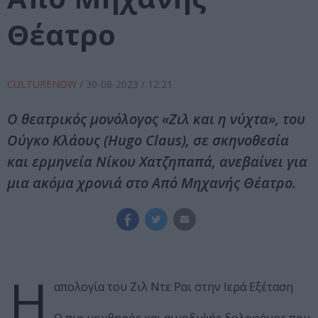
Θέατρο
CULTURENOW
/
30-08-2023
/ 12:21
Ο θεατρικός μονόλογος «Ζιλ και η νύχτα», του
Ούγκο Κλάους (Hugo Claus), σε σκηνοθεσία
και ερμηνεία Νίκου Χατζηπαπά, ανεβαίνει για
μια ακόμα χρονιά στο Από Μηχανής Θέατρο.
Η
απολογία του Ζιλ Ντε Ραι στην Ιερά Εξέταση