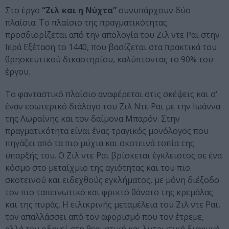
Στο έργο
“Ζιλ και η Νύχτα”
συνυπάρχουν δύο
πλαίσια. Το πλαίσιο της πραγματικότητας
προσδιορίζεται από την απολογία του Ζιλ ντε Ραι στην
Ιερά Εξέταση το 1440, που βασίζεται στα πρακτικά του
θρησκευτικού δικαστηρίου, καλύπτοντας το 90% του
έργου.
Το φανταστικό πλαίσιο αναφέρεται στις σκέψεις και σ’
έναν εσωτερικό διάλογο του Ζιλ Ντε Ραι με την Ιωάννα
της Λωραίνης και τον δαίμονα Μπαρόν. Στην
πραγματικότητα είναι ένας τραγικός μονόλογος που
πηγάζει από τα πιο μύχια και σκοτεινά τοπία της
ύπαρξής του. Ο Ζιλ ντε Ραι βρίσκεται έγκλειστος σε ένα
κόσμο στο μεταίχμιο της αγιότητας και του πιο
σκοτεινού και ειδεχθούς εγκλήματος, με μόνη διέξοδο
τον πιο ταπεινωτικό και φρικτό θάνατο της κρεμάλας
και της πυράς. Η ειλικρινής μεταμέλεια του Ζιλ ντε Ραι,
τον απαλλάσσει από τον αφορισμό που τον έτρεμε,