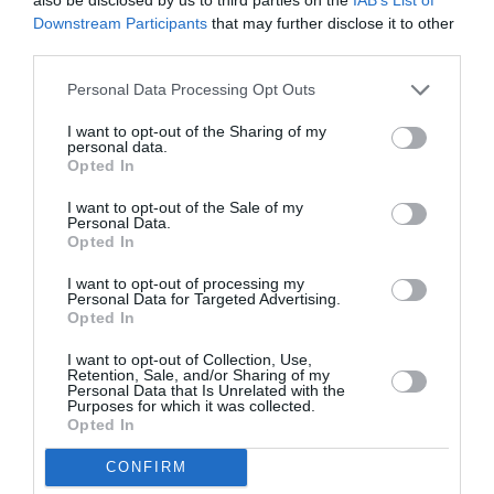
Συγγραφέας:
Ούγκο Κλάους (Hugo Claus)
Downstream Participants
that may further disclose it to other
Μετάφραση:
Μαρία Ευσταθιάδη
third parties.
Σκηνοθεσία – Ερμηνεία:
Νίκος Χατζηπαπάς
Personal Data Processing Opt Outs
Συμμετοχή:
Πάνος Λαμπρίδης
I want to opt-out of the Sharing of my
Γλυπτό:
Κωστής Παπαδόπουλος
personal data.
Opted In
Εκτέλεση Κοστουμιών:
Λίτσα Κυρίτση
Βοηθός Σκηνοθέτη:
Νέλη Αλκάδη
I want to opt-out of the Sale of my
Personal Data.
Φωτογραφίες:
Κλεοπάτρα Σάρλη, Γιώργος
Opted In
Καζαντζόπουλος, Ράνια Παπαδοπούλου
I want to opt-out of processing my
Γραφείο Τύπου – Επικοινωνία:
Ράνια
Personal Data for Targeted Advertising.
Παπαδοπούλου
Opted In
Παραγωγή:
Helix Theatre
I want to opt-out of Collection, Use,
Retention, Sale, and/or Sharing of my
Διάρκεια:
150 λεπτά
(με διάλειμμα)
Personal Data that Is Unrelated with the
Purposes for which it was collected.
Κατάλληλο
άνω των 18
Opted In
CONFIRM
Ταυτότητα Εκδήλωσης