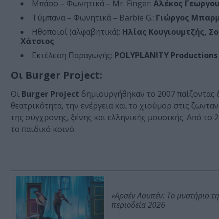
Μπάσο – Φωνητικά – Mr. Finger:
Αλέκος Γεωργο
Τύμπανα – Φωνητικά – Barbie G.:
Γιώργος Μπαρ
Ηθοποιοί (αλφαβητικά):
Ηλίας Κουγιουμτζής, Σ
Χάτσιος
Εκτέλεση Παραγωγής:
POLYPLANITY Productions
Οι Burger Project:
Οι
Burger Project
δημιουργήθηκαν τo 2007 παίζοντας δ
θεατρικότητα, την ενέργεια και το χιούμορ στις ζωνταν
της σύγχρονης, ξένης και ελληνικής μουσικής. Από το 2
το παιδικό κοινό.
«Αρσέν Λουπέν: Το μυστήριο τ
περιοδεία 2026