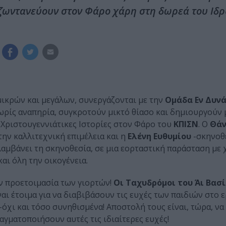
 ζωντανεύουν στον Φάρο χάρη στη δωρεά του Ιδ
μικρών και μεγάλων, συνεργάζονται με την
Ομάδα Εν Δυνά
ωρίς αναπηρία, συγκροτούν μικτό θίασο και δημιουργούν 
 Χριστουγεννιάτικες Ιστορίες στον Φάρο του
ΚΠΙΣΝ
. Ο
Θάν
 την καλλιτεχνική επιμέλεια και η
Ελένη Ευθυμίου
-σκηνοθέ
λαμβάνει τη σκηνοθεσία, σε μια εορταστική παράσταση με 
αι όλη την οικογένεια.
ην προετοιμασία των γιορτών!
Οι Ταχυδρόμοι του Άι Βασ
αι έτοιμα για να διαβιβάσουν τις ευχές των παιδιών στο 
όχι και τόσο συνηθισμένα! Αποστολή τους είναι, τώρα, να
γματοποιήσουν αυτές τις ιδιαίτερες ευχές!