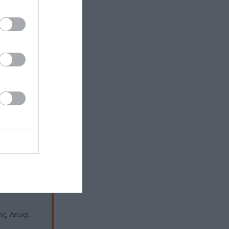
και ζωής, όπου
υ λειτουργούμε
ς να
ιο εργαλείο
ν εικαστικών,
 διαφορετικά
ύντρια της
ος, Λεωφ.