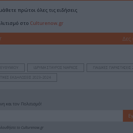
μάθετε πρώτοι όλες τις ειδήσεις
ολιτισμό στο
Culturenow.gr
r
Δες
 ΕΥΘΥΜΙΟΥ
ΙΔΡΥΜΑ ΣΤΑΥΡΟΣ ΝΙΑΡΧΟΣ
ΠΑΙΔΙΚΕΣ ΠΑΡΑΣΤΑΣΕΙΣ 
ΤΙΚΕΣ ΕΚΔΗΛΩΣΕΙΣ 2023–2024
νη και τον Πολιτισμό!
λουθήστε το Culturenow.gr