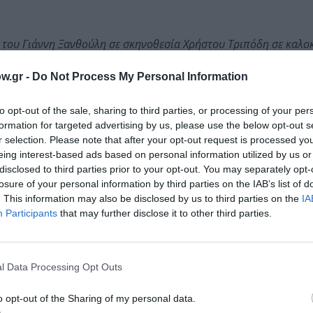
 του Γιάννη Ξανθούλη σε σκηνοθεσία Χρήστου Τριπόδη σε καλο
w.gr -
Do Not Process My Personal Information
to opt-out of the sale, sharing to third parties, or processing of your per
formation for targeted advertising by us, please use the below opt-out s
ιρία για μικρούς και μεγάλους. Η δημιουργική παρουσίαση
r selection. Please note that after your opt-out request is processed y
χεδιασμός, οι πολλαπλές δυνατότητες της φωνής, τα μυστι
eing interest-based ads based on personal information utilized by us or
 τα θέματα που φέρνουν τα παιδιά κοντά στη μουσική και δ
disclosed to third parties prior to your opt-out. You may separately opt-
τας, χιουμοριστικές πρόζες, αλλά και τη διάδραση με το κ
losure of your personal information by third parties on the IAB’s list of
σχουν σε ρυθμικά, μελωδικά και κινητικά παιχνίδια, αλλά
. This information may also be disclosed by us to third parties on the
IA
Participants
that may further disclose it to other third parties.
άνω μπάντα» [Ελληνικός Κόσμος του Ιδρύματος Μείζονος Ελ
ς, 2015-2016]. Με τον σκιοπαίχτη Ηλία Καρελλά «Ο Καραγκ
l Data Processing Opt Outs
η Χαβάη» [Μέγαρο Μουσικής Αθηνών, 2015], αλλά και «ΣΤΗ
αι Φίλοι» [Θέατρο Πόρτα], αλλά και «Φιέστα Κουραμπιέ» σ
o opt-out of the Sharing of my personal data.
με την Αττική Οδό στην μουσική παράσταση για σχολεία «Ο