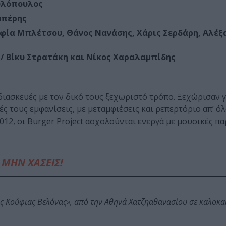
υλόπουλος
μπέρης
οφία Μπλέτσου, Θάνος Νανάσης, Χάρις Σερδάρη, Αλέξ
 / Bίκυ Στρατάκη και Νίκος Χαραλαμπίδης
ιασκευές με τον δικό τους ξεχωριστό τρόπο. Ξεχώρισαν γ
ές τους εμφανίσεις, με μεταμφιέσεις και ρεπερτόριο απ’ ό
012, οι Burger Project ασχολούνται ενεργά με μουσικές πα
ΜΗΝ ΧΑΣΕΙΣ!
ης Κούφιας Βελόνας», από την Αθηνά Χατζηαθανασίου σε καλοκα