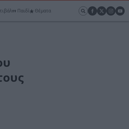
τιβάλ
Παιδί
Θέματα
ου
τους
υ