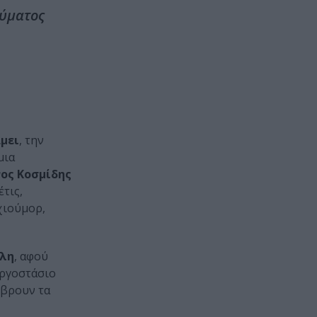
ρύματος
μει
, την
μια
ος Κοσμίδης
τις,
χιούμορ,
ίλη
, αφού
εργοστάσιο
 βρουν τα