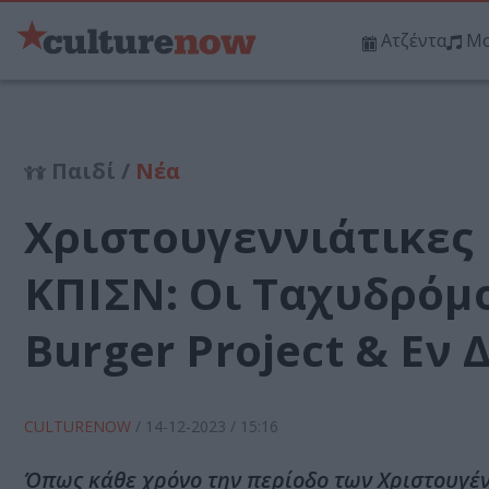
Ατζέντα
Μο
Παιδί /
Νέα
Χριστουγεννιάτικες 
ΚΠΙΣΝ: Οι Ταχυδρόμο
Burger Project & Εν 
CULTURENOW
/
14-12-2023
/ 15:16
Όπως κάθε χρόνο την περίοδο των Χριστουγένν