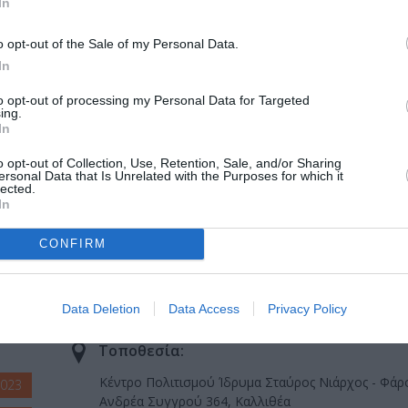
In
μπεριφορά.
o opt-out of the Sale of my Personal Data.
In
 Μέσα από τις δράσεις μας προτείνουμε ένα νέο μοντέλο τέχνης 
to opt-out of processing my Personal Data for Targeted
νο” ενσωματώνονται στο σύνολο, ενδυναμώνοντάς το. Ο τρόπος πο
ing.
In
 ομάδας μας, επιχειρώντας να εμπνεύσουμε κι άλλους ανθρώπου
ε στερεοτυπικό τρόπο και συμβατικές φόρμες. Έχοντας σαν κύρ
o opt-out of Collection, Use, Retention, Sale, and/or Sharing
ersonal Data that Is Unrelated with the Purposes for which it
ράγουμε ολοκληρωμένες καλλιτεχνικές προτάσεις στον χώρο τω
lected.
μαστε σε μόνιμη συνεργασία με καταξιωμένους καλλιτέχνες από
In
ι φεστιβάλ της Ελλάδας και του εξωτερικού. Καλλιτεχνική διευθ
η Θεσσαλονίκη.»
CONFIRM
Data Deletion
Data Access
Privacy Policy
Τοποθεσία:
Κέντρο Πολιτισμού Ίδρυμα Σταύρος Νιάρχος - Φάρ
2023
Ανδρέα Συγγρού 364, Καλλιθέα