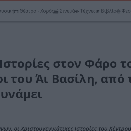
υσική
Θέατρο - Χορός
Σινεμά
Τέχνες
Βιβλίο
Φεσ
Ιστορίες στον Φάρο τ
ι του Άι Βασίλη, από 
Δυνάμει
ων, οι Χριστουγεννιάτικες Ιστορίες του Κέντρο