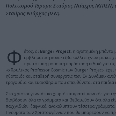
Πολιτισμού Ίδρυμα Σταύρος Νιάρχος (ΚΠΙΣΝ)
Σταύρος Νιάρχος (ΙΣΝ).
Φ
έτος, οι
Burger Project
, η αγαπημένη μπάντα 
εμβληματική κολεκτίβα καλλιτεχνών με και χ
πρωτότυπη μουσική παράσταση ειδικά για τις
-ο θρυλικός Professor Cosmic των Burger Project- έχει
ηθοποιός και σταθερή συνεργάτις των Εν Δυνάμει- ανα
τραγούδια και ευαισθησία που απευθύνεται στα παιδιά κ
Στο χριστουγεννιάτικο χωριό επικρατεί πανικός για τ
διαβάσουν όλα τα γράμματα και βεβαιωθούν ότι όλα είν
παιχνιδιών, ξαφνικά, ανακαλύπτουν τέσσερα γράμματα -
Πνεύματα των Χριστουγέννων που θα μπορέσουν να πρα