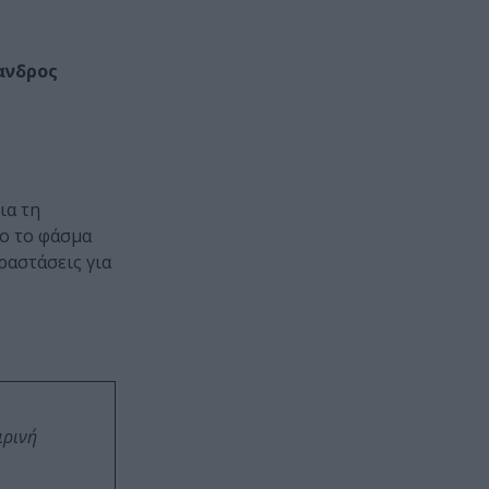
ανδρος
ια τη
λο το φάσμα
ραστάσεις για
ιρινή