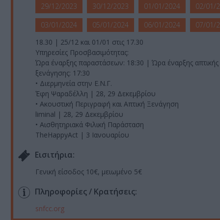
29/12/2023
30/12/2023
01/01/2024
02/01/
03/01/2024
05/01/2024
06/01/2024
07/01/
18.30 | 25/12 και 01/01 στις 17.30
Υπηρεσίες Προσβασιμότητας:
Ώρα έναρξης παραστάσεων: 18:30 | Ώρα έναρξης απτικής
ξενάγησης: 17:30
• Διερμηνεία στην Ε.Ν.Γ.
Έφη Ψαραδέλλη | 28, 29 Δεκεμβρίου
• Ακουστική Περιγραφή και Απτική Ξενάγηση
liminal | 28, 29 Δεκεμβρίου
• Αισθητηριακά Φιλική Παράσταση
TheHappyAct | 3 Ιανουαρίου
Eισιτήρια:
Γενική είσοδος 10€, μειωμένο 5€
Πληροφορίες / Κρατήσεις:
snfcc.org