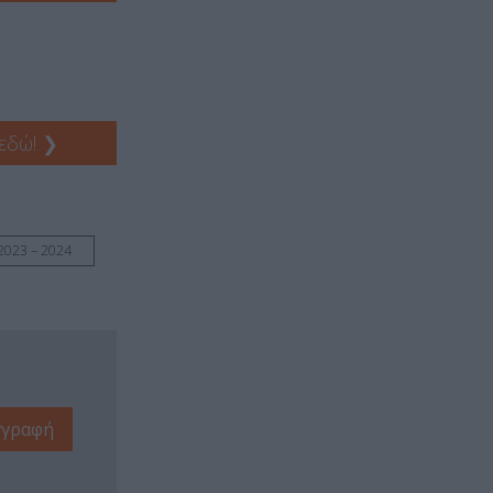
 εδώ!
❯
2023 – 2024