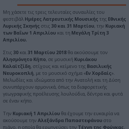
Μη χάσετε τις τρεις τελευταίες συναυλίες του
φεστιβάλ
Ημέρες Λατρευτικής Μουσικής
της
Εθνικής
Λυρικής Σκηνής
στις
30 και 31 Μαρτίου
, την
Κυριακή
των Βαΐων 1 Απριλίου
και τη
Μεγάλη Τρίτη 3
Απριλίου.
Στις
30
και
31 Μαρτίου 2018
θα ακούσουμε τον
Αλησμόνητο Κήπο
, σε μουσική
Κυριάκου
Καλαϊτζίδη
, στίχους και κείμενο της
Βασιλικής
Νευροκοπλή
, με το μουσικό σχήμα «
Εν Χορδαίς
».
Μελωδίες και ιδιώματα από την Ανατολή και τη Δύση
συνυπάρχουν αρμονικά, όπως τα διαφορετικής
γεωγραφικής προέλευσης λουλούδια, δέντρα και φυτά
σε έναν κήπο.
Την
Κυριακή 1 Απριλίου
θα έχουμε την ευκαιρία να
ακούσουμε την
Αλεξάνδρα Παπαστεφάνου
στο
πιάνο, η οποία θα ερμηνεύσει την
Τέχνη της Φούγκας
,