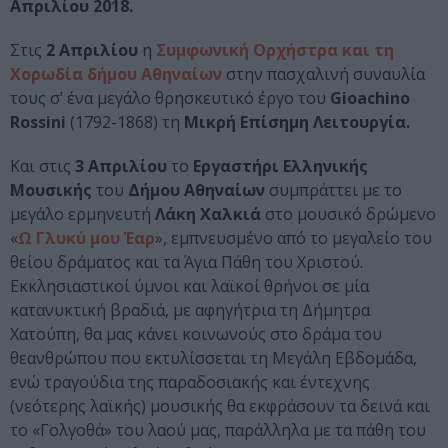
Απριλίου 2018.
Στις
2 Απριλίου
η
Συμφωνική Ορχήστρα και τη
Χορωδία δήμου Αθηναίων
στην πασχαλινή συναυλία
τους σ’ ένα μεγάλο θρησκευτικό έργο του
Gioachino
Rossini
(1792-1868) τη
Μικρή Επίσημη Λειτουργία.
Και στις
3 Απριλίου
το
Εργαστήρι Ελληνικής
Μουσικής
του
Δήμου Αθηναίων
συμπράττει με το
μεγάλο ερμηνευτή
Λάκη Χαλκιά
στο μουσικό δρώμενο
«
Ω Γλυκύ μου Έαρ
», εμπνευσμένο από το μεγαλείο του
θείου δράματος και τα Άγια Πάθη του Χριστού.
Εκκλησιαστικοί ύμνοι και λαϊκοί θρήνοι σε μία
κατανυκτική βραδιά, με αφηγήτρια τη Δήμητρα
Χατούπη, θα μας κάνει κοινωνούς στο δράμα του
θεανθρώπου που εκτυλίσσεται τη Μεγάλη Εβδομάδα,
ενώ τραγούδια της παραδοσιακής και έντεχνης
(νεότερης λαϊκής) μουσικής θα εκφράσουν τα δεινά και
το «Γολγοθά» του λαού μας, παράλληλα με τα πάθη του