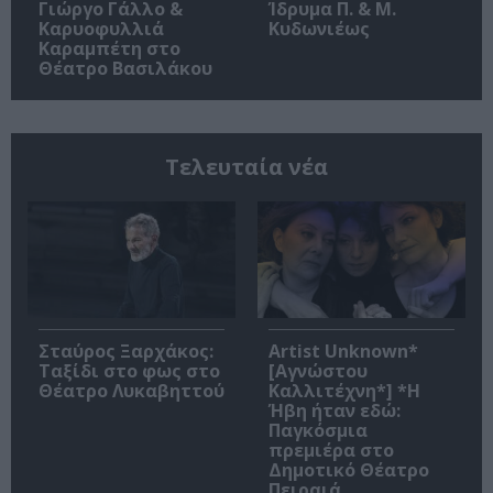
Γιώργο Γάλλο &
Ίδρυμα Π. & Μ.
Καρυοφυλλιά
Κυδωνιέως
Καραμπέτη στο
Θέατρο Βασιλάκου
Τελευταία νέα
Σταύρος Ξαρχάκος:
Artist Unknown*
Ταξίδι στο φως στο
[Αγνώστου
Θέατρο Λυκαβηττού
Καλλιτέχνη*] *Η
Ήβη ήταν εδώ:
Παγκόσμια
πρεμιέρα στο
Δημοτικό Θέατρο
Πειραιά