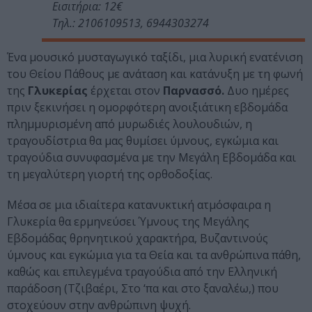
Εισιτήρια: 12€
Τηλ.: 2106109513, 6944303274
Ένα μουσικό μυσταγωγικό ταξίδι, μια λυρική ενατένιση
του Θείου Πάθους με ανάταση και κατάνυξη με τη φωνή
της
Γλυκερίας
έρχεται στον
Παρνασσό.
Δυο ημέρες
πριν ξεκινήσει η ομορφότερη ανοιξιάτικη εβδομάδα
πλημμυρισμένη από μυρωδιές λουλουδιών, η
τραγουδίστρια θα μας θυμίσει ύμνους, εγκώμια και
τραγούδια συνυφασμένα με την Μεγάλη Εβδομάδα και
τη μεγαλύτερη γιορτή της ορθοδοξίας.
Μέσα σε μια ιδιαίτερα κατανυκτική ατμόσφαιρα η
Γλυκερία θα ερμηνεύσει Ύμνους της Μεγάλης
Εβδομάδας θρηνητικού χαρακτήρα, Βυζαντινούς
ύμνους και εγκώμια για τα Θεία και τα ανθρώπινα πάθη,
καθώς και επιλεγμένα τραγούδια από την Ελληνική
παράδοση (Τζιβαέρι, Στο ‘πα και στο ξαναλέω,) που
στοχεύουν στην ανθρώπινη ψυχή.