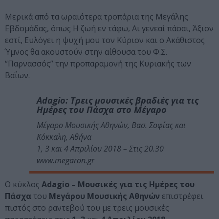
Mερικά από τα ωραιότερα τροπάρια της Μεγάλης
Εβδομάδας, όπως Η ζωή εν τάφω, Αι γενεαί πάσαι, Άξιον
εστί, Ευλόγει η ψυχή μου τον Κύριον και ο Ακάθιστος
Ύμνος θα ακουστούν στην αίθουσα του Φ.Σ.
“Παρνασσός” την προπαραμονή της Κυριακής των
Βαΐων.
Adagio: Τρεις μουσικές βραδιές για τις
Ημέρες του Πάσχα στο Μέγαρο
Μέγαρο Μουσικής Αθηνών, Βασ. Σοφίας και
Κόκκαλη, Αθήνα
1, 3 και 4 Απριλίου 2018 – Στις 20.30
www.megaron.gr
Ο κύκλος
Adagio – Μουσικές για τις Ημέρες του
Πάσχα
του
Μεγάρου Μουσικής Αθηνών
επιστρέφει
πιστός στο ραντεβού του με τρεις μουσικές