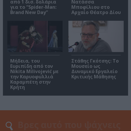
από 1 δισ. δολάρια
Νατάσσα
για το “Spider-Man:
Μποφίλιου στο
Brand New Day”
Αρχαίο Θέατρο Δίου
Μήδεια, του
Στάθης Γκότσης: Το
Ευριπίδη από τον
Μουσείο ως
Nikita Milivojević με
Δυναμικό Εργαλείο
την Καρυοφυλλιά
Κριτικής Μάθησης
Καραμπέτη στην
Κρήτη