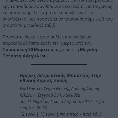
Το μεγαλείο του Θείου Δράματος ζωντανεύει μέσα από
έργα σπουδαίων συνθετών, σε ένα ταξίδι μυσταγωγίας
και κατάνυξης. Το κλίμα των ημερών, άγιο και
ανοιξιάτικο, μας προστάζει να παρασυρθούμε μαζί του
σ’ αυτό το μελωδικό ταξίδι.
Παρακάτω δείτε τις συναυλίες που αξίζει να
παρακολουθήσετε αυτές τις ημέρες, από την
Παρασκευή 30 Μαρτίου
μέχρι και τη
Μεγάλη
Τετάρτη 4 Απριλίου
.
Ημερες Λατρευτικής Μουσικής στην
Εθνική Λυρική Σκηνή
Εναλλακτική Σκηνή Εθνικής Λυρικής Σκηνής –
ΚΠΙΣΝ, Λ. Συγγρού 364, Καλλιθέα
30, 31 Μαρτίου, 1 και 3 Απριλίου 2018 – Ώρα
έναρξης: 20.30
12 ευρώ | 15 ευρώ | Φοιτητικό – παιδικό: 8