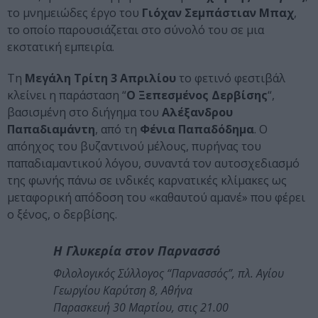
το μνημειώδες έργο του
Γιόχαν Σεμπάστιαν Μπαχ
,
το οποίο παρουσιάζεται στο σύνολό του σε μια
εκστατική εμπειρία.
Τη
Μεγάλη Τρίτη 3 Απριλίου
το φετινό φεστιβάλ
κλείνει η παράσταση “
Ο Ξεπεσμένος Δερβίσης
“,
βασισμένη στο διήγημα του
Αλέξανδρου
Παπαδιαμάντη
, από τη
Φένια Παπαδόδημα
. Ο
απόηχος του βυζαντινού μέλους, πυρήνας του
παπαδιαμαντικού λόγου, συναντά τον αυτοσχεδιασμό
της φωνής πάνω σε ινδικές καρνατικές κλίμακες ως
μεταφορική απόδοση του «καθαυτού αμανέ» που φέρει
ο ξένος, ο δερβίσης.
Η Γλυκερία στον Παρνασσό
Φιλολογικός Σύλλογος “Παρνασσός”, πλ. Αγίου
Γεωργίου Καρύτση 8, Αθήνα
Παρασκευή 30 Μαρτίου, στις 21.00