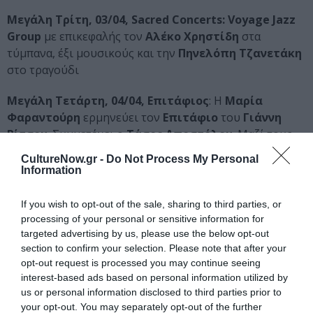
Μεγάλη Τρίτη, 03/04, Sacred Concerts:
Voyage Jazz
Group
με επικεφαλής τον
Αλέκο Χρηστίδη
στα
τύμπανα, έξι μουσικούς και την
Πηνελόπη Τζανετάκη
στο τραγούδι
Μεγάλη Τετάρτη, 04/04, Επιτάφιος
: Η
Μαρία
Φαραντούρη
ερμηνεύει τον
Επιτάφιο
του
Γιάννη
Ρίτσου
. Συμμετέχει ο
Τάσος Αποστόλου
. Μαζί τους,
τρεις σπουδαίοι σολίστ, ο
Αχιλλέας Γουάστωρ
στο
CultureNow.gr -
Do Not Process My Personal
πιάνο, ο
Ηρακλής Ζάκκας
στο μπουζούκι και ο
Information
Αλέξανδρος Μποτίνης
στο τσέλο.
If you wish to opt-out of the sale, sharing to third parties, or
Πασχαλινές συναυλίες στην
processing of your personal or sensitive information for
Αγγλικανική Εκκλησία
targeted advertising by us, please use the below opt-out
section to confirm your selection. Please note that after your
Αγγλικανική Εκκλησία του Αγίου Παύλου,
opt-out request is processed you may continue seeing
Φιλελλήνων 27, Σύνταγμα, Αθήνα-Στάση Μετρό:
interest-based ads based on personal information utilized by
Σύνταγμα)
us or personal information disclosed to third parties prior to
2 και 4 Απριλίου 2018 – Στις 20.30
your opt-out. You may separately opt-out of the further