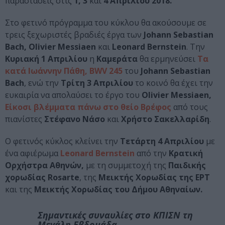
παραστάσεις στις
1, 3
και
4 Απριλίου 2018.
Στο φετινό πρόγραμμα του κύκλου θα ακούσουμε σε
τρεις ξεχωριστές βραδιές έργα των
Johann Sebastian
Bach, Olivier Messiaen
και
Leonard Bernstein
. Την
Κυριακή 1 Απριλίου
η
Καμεράτα
θα ερμηνεύσει
Τα
κατά Ιωάννην Πάθη, BWV 245
του
Johann Sebastian
Bach
, ενώ την
Τρίτη 3 Απριλίου
το κοινό θα έχει την
ευκαιρία να απολαύσει το έργο του
Olivier Messiaen,
Είκοσι βλέμματα πάνω στο θείο Βρέφος
από τους
πιανίστες
Στέφανο Νάσο
και
Χρήστο Σακελλαρίδη
.
Ο φετινός κύκλος κλείνει την
Τετάρτη 4 Απριλίου
με
ένα αφιέρωμα
Leonard Bernstein
από την
Κρατική
Ορχήστρα Αθηνών,
με τη συμμετοχή της
Παιδικής
χορωδίας Rosarte
, της
Μεικτής Χορωδίας της ΕΡΤ
και της
Μεικτής Χορωδίας του Δήμου Αθηναίων.
Σημαντικές συναυλίες στο ΚΠΙΣΝ τη
Μεγάλη Εβδομάδα