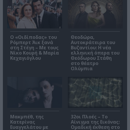
O «Οιδίποδας» του
Θεοδώρα,
Ρόμπερτ Άικ ξανά
Αυτοκράτειρα του
στη Στέγη – Με τους
Βυζαντίου: Η νέα
Νίκο Κουρή & Μαρία
ελληνική όπερα του
Κεχαγιόγλου
Θεόδωρου Στάθη
στο θέατρο
Ολύμπια
Μακμπέθ, της
32οι Πλοές – Το
Κατερίνας
Αίνιγμα της Εικόνας:
Ευαγγελάτου με
Ομαδική έκθεση στο