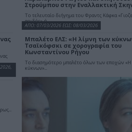
Στρούμπου στην Εναλλακτική Σκη
Το τελευταίο διήγημα του Φραντς Κάφκα «Γιοζ
αοιδός» ή...
ΑΠΟ: 07/03/2026 ΕΩΣ: 08/03/2026
ννας
Μπαλέτο ΕΛΣ: «Η λίμνη των κύκνω
Τσαϊκόφσκι σε χορογραφία του
Κωνσταντίνου Ρήγου
ννας
Το διασημότερο μπαλέτο όλων των εποχών «Η
/2026,
κύκνων»...
ως...