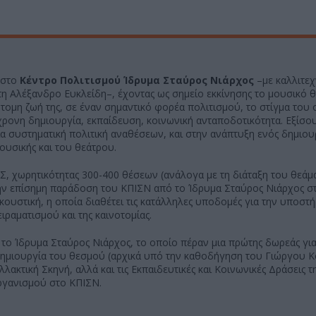
στο
Κέντρο Πολιτισμού Ίδρυμα Σταύρος Νιάρχος
–με καλλιτεχ
η Αλέξανδρο Ευκλείδη–, έχοντας ως σημείο εκκίνησης το μουσικό 
ύντομη ζωή της, σε έναν σημαντικό φορέα πολιτισμού, το στίγμα του
χρονη δημιουργία, εκπαίδευση, κοινωνική ανταποδοτικότητα. Εξίσο
ία συστηματική πολιτική αναθέσεων, και στην ανάπτυξη ενός δημιο
ουσικής και του θεάτρου.
ΛΣ, χωρητικότητας 300-400 θέσεων (ανάλογα με τη διάταξη του θεάμα
 την επίσημη παράδοση του ΚΠΙΣΝ από το Ίδρυμα Σταύρος Νιάρχος σ
ακουστική, η οποία διαθέτει τις κατάλληλες υποδομές για την υποστ
ραματισμού και της καινοτομίας.
ι το Ίδρυμα Σταύρος Νιάρχος, το οποίο πέραν μια πρώτης δωρεάς για
η δημιουργία του θεσμού (αρχικά υπό την καθοδήγηση του Γιώργου Κ
λακτική Σκηνή, αλλά και τις Εκπαιδευτικές και Κοινωνικές Δράσεις τ
οργανισμού στο ΚΠΙΣΝ.