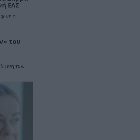
νή ΕΛΣ
εφίνε η
ν» του
 λίμνη των