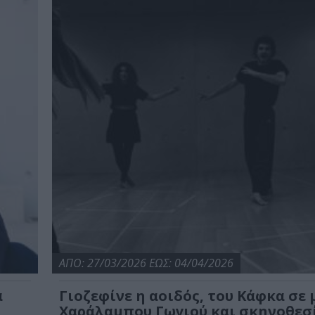
ΑΠΟ: 27/03/2026 ΕΩΣ: 04/04/2026
ά
Γιοζεφίνε η αοιδός, του Κάφκα σε
Χαράλαμπου Γωγιού και σκηνοθεσ