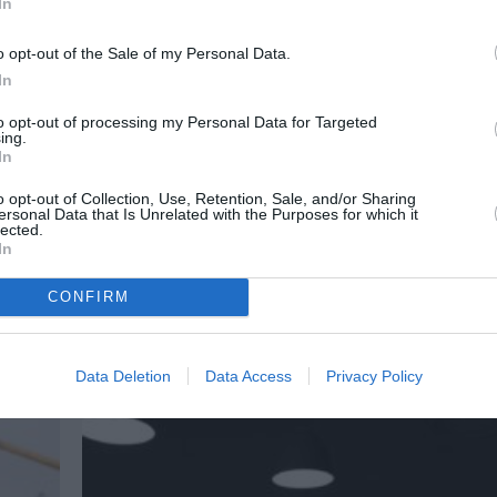
In
o opt-out of the Sale of my Personal Data.
In
to opt-out of processing my Personal Data for Targeted
ing.
In
o opt-out of Collection, Use, Retention, Sale, and/or Sharing
ΑΠΟ: 30/04/2026 ΕΩΣ: 03/05/2026
ersonal Data that Is Unrelated with the Purposes for which it
lected.
Monsieur Vénus: Tο τολμηρό και α
In
ή
έργο της Ρασίλντ στην Εναλλακτι
ΕΛΣ
CONFIRM
ής
Tο έργο Monsieur Vénus της Ρασίλντ, ένα από τα
Data Deletion
Data Access
Privacy Policy