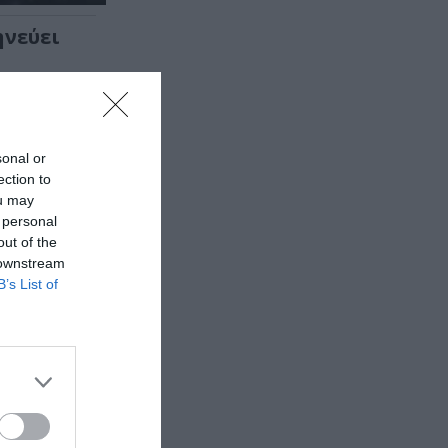
ηνεύει
ρουσιάζει
sonal or
ection to
ou may
 personal
out of the
 downstream
B’s List of