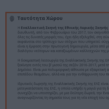
Ταυτότητα Χώρου
H
Εναλλακτική Σκηνή της Εθνικής Λυρικής Σκηνής
διευθυντή, από τον Φεβρουάριο του 2017, τον σκηνοθέτ
όλες τις δυνατές μορφές του, έχει ήδη εξελιχθεί, στη σ
εκφαίνεται στο τρίπτυχο των στόχων που υπηρετεί: σύγ
είναι η έμφαση στην πρωτογενή δημιουργία, μέσα από μ
διαλόγου νεότερων και καταξιωμένων καλλιτεχνών της μ
Η δοκιμαστική λειτουργία της Εναλλακτικής Σκηνής της Ε
ξεκίνησε εντός του β’ μισού της σεζόν 2016-2017, μετά
Δημόσιο. Είναι μια πολυμορφική αίθουσα με εξαιρετική 
επιπέδου θεαμάτων, αλλά και για την ενθάρρυνση του πει
Ιδρυτικός δωρητής της Εναλλακτικής Σκηνής της ΕΛΣ είνα
μετεγκατάσταση της ΕΛΣ, η οποία υπήρξε η μαγιά για τ
συνεχίζει να υποστηρίζει, με μια δεύτερη δωρεά, την Εναλ
αναγνωρίζοντας τη σημασία τους για τη νέα εποχή του 