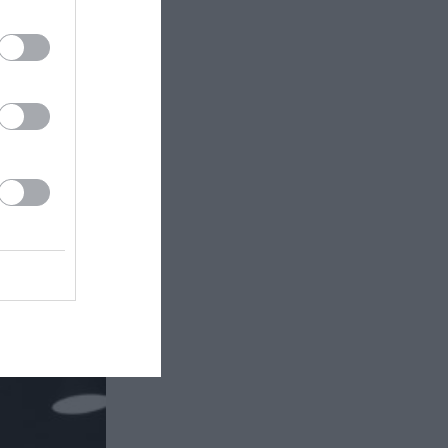
ιρετικό
κή Σκηνή
 πιο...