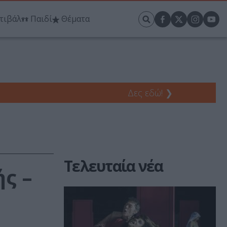
τιβάλ
Παιδί
Θέματα
Δες εδώ!
❯
Τελευταία νέα
ς –