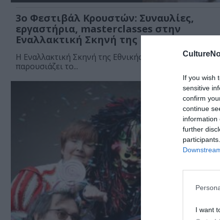
3ο Φεστιβάλ Κρουστών: Συναυλίες,
εργαστήρια, masterclasses στην
Εναλλακτική Σκηνή της ΕΛΣ
CultureNo
Η Εναλλακτική Σκηνή της Εθνικής Λυρικής Σκηνής (ΕΛ
παρουσιάζει το...
If you wish 
sensitive in
confirm you
continue se
information 
further disc
participants
Downstream 
Persona
I want t