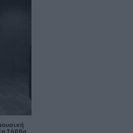
 μουσική
ία Σάββα