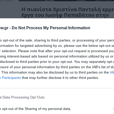
Η πιανίστα Χριστίνα Παντελή ερμ
έργα του Ιωσήφ Παπαδάτου στην
Εναλλακτική Σκηνή ΕΛΣ
w.gr -
Do Not Process My Personal Information
Σ)
H διακεκριμένη πιανίστα Χριστίνα Παντελή πα
ένα ξεχωριστό ρεσιτάλ πιάνου...
to opt-out of the sale, sharing to third parties, or processing of your per
formation for targeted advertising by us, please use the below opt-out s
r selection. Please note that after your opt-out request is processed y
eing interest-based ads based on personal information utilized by us or
disclosed to third parties prior to your opt-out. You may separately opt-
losure of your personal information by third parties on the IAB’s list of
. This information may also be disclosed by us to third parties on the
IA
Participants
that may further disclose it to other third parties.
l Data Processing Opt Outs
o opt-out of the Sharing of my personal data.