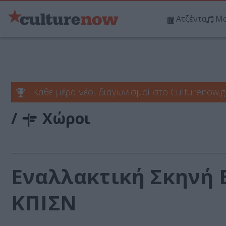
Ατζέντα
Μο
Κάθε μέρα νέοι διαγωνισμοί στο Culturenow.g
/
Χώροι
Εναλλακτική Σκηνή Ε
ΚΠΙΣΝ