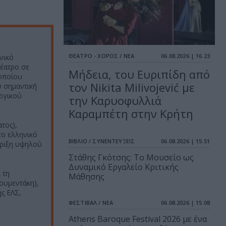
ΘΕΑΤΡΟ - ΧΟΡΟΣ / ΝΕΑ
06.08.2026 | 16.23
νικό
θέατρο σε
Μήδεια, του Ευριπίδη από
 οποίου
τον Nikita Milivojević με
υ σημαντική
υργικού
την Καρυοφυλλιά
Καραμπέτη στην Κρήτη
τος),
το ελληνικό
ΒΙΒΛΙΟ / ΣΥΝΕΝΤΕΥΞΕΙΣ
06.08.2026 | 15.51
ήριξη υψηλού
Στάθης Γκότσης: Το Μουσείο ως
Δυναμικό Εργαλείο Κριτικής
 τη
Μάθησης
ουμεντάκη),
ης ΕΛΣ,
ΦΕΣΤΙΒΑΛ / ΝΕΑ
06.08.2026 | 15.08
Athens Baroque Festival 2026 με ένα