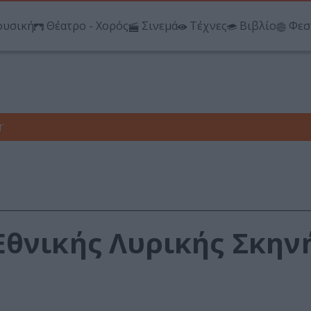
υσική
Θέατρο - Χορός
Σινεμά
Τέχνες
Βιβλίο
Φεσ
r
θνικής Λυρικής Σκηνή