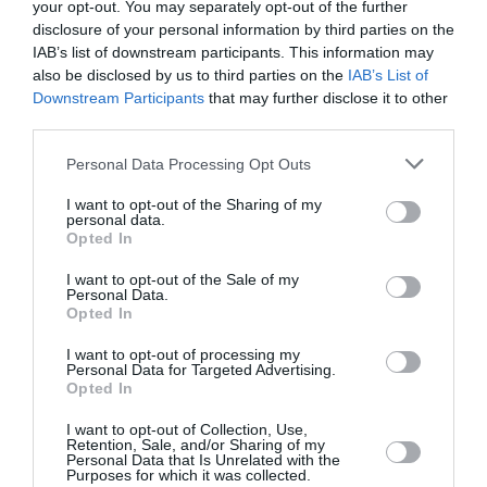
your opt-out. You may separately opt-out of the further
Σχεδιασμός φωτισμών:
Χρήστος Τζιόγκας
disclosure of your personal information by third parties on the
Επιστημονικοί σύμβουλοι:
Κατερίνα Καρρά,
IAB’s list of downstream participants. This information may
Απόστολος Πούλιος
also be disclosed by us to third parties on the
IAB’s List of
Ερμηνεύουν:
Θανάσης Αλευράς, Γιώργος
Downstream Participants
that may further disclose it to other
Γλάστρας, Ελένη Καλένος, Ραφαήλ Κριτούλης,
third parties.
Αριάδνη Μερσινιά, Λυδία Φωτοπούλου, Γαλήνη
Χατζηπασχάλη
Personal Data Processing Opt Outs
Ορχήστρα Σύγχρονης Μουσικής της ΕΡΤ
I want to opt-out of the Sharing of my
personal data.
Διαβάστε επίσης:
Opted In
Εναλλακτική Σκηνή ΕΛΣ: #έπικ – Καλλιτεχνικό πρόγραμμα
I want to opt-out of the Sale of my
Personal Data.
2025/26
Opted In
Εναλλακτική Σκηνή ΕΛΣ: Το αναλυτικό πρόγραμμα της σεζόν
2025/26
I want to opt-out of processing my
Personal Data for Targeted Advertising.
Opted In
Ταυτότητα Εκδήλωσης
I want to opt-out of Collection, Use,
Retention, Sale, and/or Sharing of my
Personal Data that Is Unrelated with the
Ημερομηνία:
Purposes for which it was collected.