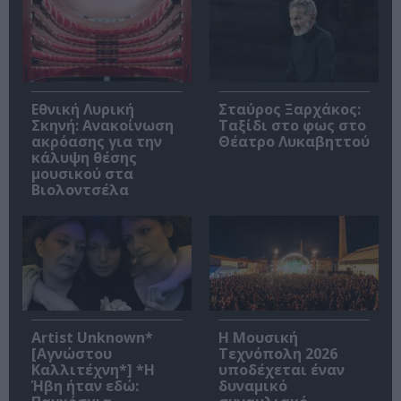
Εθνική Λυρική
Σταύρος Ξαρχάκος:
Σκηνή: Ανακοίνωση
Ταξίδι στο φως στο
ακρόασης για την
Θέατρο Λυκαβηττού
κάλυψη θέσης
μουσικού στα
Βιολοντσέλα
Artist Unknown*
Η Μουσική
[Αγνώστου
Τεχνόπολη 2026
Καλλιτέχνη*] *Η
υποδέχεται έναν
Ήβη ήταν εδώ:
δυναμικό