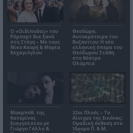
O «Οιδίποδας» του
Θεοδώρα,
Ρόμπερτ Άικ ξανά
Αυτοκράτειρα του
στη Στέγη – Με τους
Βυζαντίου: Η νέα
Νίκο Κουρή & Μαρία
ελληνική όπερα του
Κεχαγιόγλου
Θεόδωρου Στάθη
στο θέατρο
Ολύμπια
Μακμπέθ, της
32οι Πλοές – Το
Κατερίνας
Αίνιγμα της Εικόνας:
Ευαγγελάτου με
Ομαδική έκθεση στο
Γιώργο Γάλλο &
Ίδρυμα Π. & Μ.