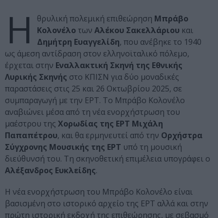
Η
θρυλική πολεμική επιθεώρηση
Μπράβο
Κολονέλο
των
Αλέκου Σακελλάριου
και
Δημήτρη Ευαγγελίδη
, που ανέβηκε το 1940
ως άμεση αντίδραση στον ελληνοϊταλικό πόλεμο,
έρχεται στην
Εναλλακτική Σκηνή της Εθνικής
Λυρικής Σκηνής
στο ΚΠΙΣΝ για δύο μοναδικές
παραστάσεις στις 25 και 26 Οκτωβρίου 2025, σε
συμπαραγωγή με την ΕΡΤ. Το Μπράβο Κολονέλο
αναβιώνει μέσα από τη νέα ενορχήστρωση του
μαέστρου της
Χορωδίας της ΕΡΤ Μιχάλη
Παπαπέτρου
, και θα ερμηνευτεί από την
Ορχήστρα
Σύγχρονης Μουσικής της ΕΡΤ
υπό τη μουσική
διεύθυνσή του. Τη σκηνοθετική επιμέλεια υπογράφει ο
Αλέξανδρος Ευκλείδης
.
Η νέα ενορχήστρωση του Μπράβο Κολονέλο είναι
βασισμένη στο ιστορικό αρχείο της ΕΡΤ αλλά και στην
πρώτη ιστορική εκδοχή της επιθεώρησης, με σεβασμό