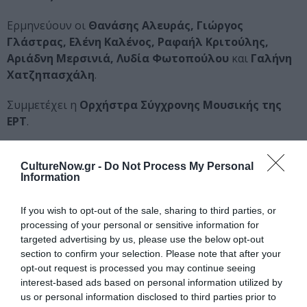
Ερμηνεύουν οι
Θανάσης Αλευράς, Γιώργος
Γλάστρας, Ελένη Καλένος, Ραφαήλ Κριτούλης,
Αριάδνη Μερσινιά, Λυδία Φωτοπούλου
και
Γαλήνη
Χατζηπασχάλη
.
Συμμετέχει η
Ορχήστρα Σύγχρονης Μουσικής της
ΕΡΤ
.
Συντελεστές:
CultureNow.gr -
Do Not Process My Personal
Αλέκος Σακελλάριος, Δημήτρης Ευαγγελίδης /
Information
Θεόφραστος Σακελλαρίδης
Ενορχήστρωση, μουσική διεύθυνση:
Μιχάλης
If you wish to opt-out of the sale, sharing to third parties, or
Παπαπέτρου
processing of your personal or sensitive information for
targeted advertising by us, please use the below opt-out
Σκηνοθετική επιμέλεια:
Αλέξανδρος Ευκλείδης
section to confirm your selection. Please note that after your
Σκηνικό, κοστούμια:
Αλεξία Θεοδωράκη
opt-out request is processed you may continue seeing
Κινησιολογική επιμέλεια:
Φώτης
interest-based ads based on personal information utilized by
Διαμαντόπουλος
us or personal information disclosed to third parties prior to