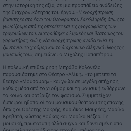
στην ιστορική της αξία, σε μια προσπάθεια ανάδειξης
της διαχρονικότητας του έργου.
«Η ενορχήστρωση
βασίστηκε στο έργο του Θεόφραστου Σακελλαρίδη όπως το
γνωρίζουμε από τις οπερέτες και τις ηχογραφήσεις των
τραγουδιών του. Διατηρήθηκε ο λυρικός και θεατρικός του
χαρακτήρας, ενώ η νέα ενορχήστρωση αναδεικνύει τη
ζωντάνια, το χιούμορ και το διαχρονικό ελληνικό ύφος της
μουσικής του»
, σημειώνει ο Μιχάλης Παπαπέτρου.
Η πολεμική επιθεώρηση Μπράβο Κολονέλο
παρουσιάστηκε στο Θέατρο «Αλίκη» –το μετέπειτα
θέατρο «Μουσούρη»– και γνώρισε μεγάλη απήχηση,
καθώς μέσα από το χιούμορ και τη μουσική ενθάρρυνε
το κοινό και σατίριζε τον φασισμό. Συμμετείχαν
έμπειροι ηθοποιοί του μουσικού θεάτρου της εποχής,
όπως οι Ορέστης Μακρής, Κυριάκος Μαυρέας, Μαρίκα
Κρεβατά, Κώστας Δούκας και Μαρίκα Νέζερ. Τη
μουσική, πρωτότυπη αλλά συχνά και δανεισμένη από
δημοφιλή τραγούδια της εποχής, υπέγραφε ο