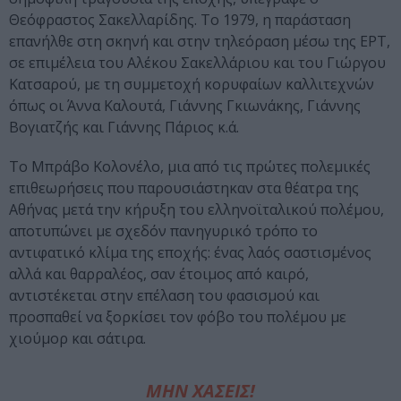
Θεόφραστος Σακελλαρίδης. Το 1979, η παράσταση
επανήλθε στη σκηνή και στην τηλεόραση μέσω της ΕΡΤ,
σε επιμέλεια του Αλέκου Σακελλάριου και του Γιώργου
Κατσαρού, με τη συμμετοχή κορυφαίων καλλιτεχνών
όπως οι Άννα Καλουτά, Γιάννης Γκιωνάκης, Γιάννης
Βογιατζής και Γιάννης Πάριος κ.ά.
Το Μπράβο Κολονέλο, μια από τις πρώτες πολεμικές
επιθεωρήσεις που παρουσιάστηκαν στα θέατρα της
Αθήνας μετά την κήρυξη του ελληνοϊταλικού πολέμου,
αποτυπώνει με σχεδόν πανηγυρικό τρόπο το
αντιφατικό κλίμα της εποχής: ένας λαός σαστισμένος
αλλά και θαρραλέος, σαν έτοιμος από καιρό,
αντιστέκεται στην επέλαση του φασισμού και
προσπαθεί να ξορκίσει τον φόβο του πολέμου με
χιούμορ και σάτιρα.
ΜΗΝ ΧΑΣΕΙΣ!