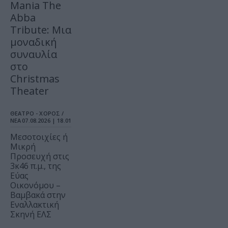
Mania The
Abba
Tribute: Μια
μοναδική
συναυλία
στο
Christmas
Theater
ΘΕΑΤΡΟ - ΧΟΡΟΣ /
ΝΕΑ
07.08.2026 | 18.01
Μεσοτοιχίες ή
Μικρή
Προσευχή στις
3κ46 π.μ., της
Εύας
Οικονόμου –
Βαμβακά στην
Εναλλακτική
Σκηνή ΕΛΣ