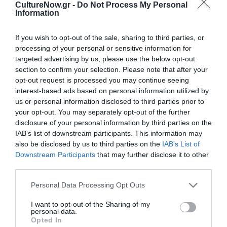
ΜΟΥΣΙΚΗ / ΣΥΝΕΝΤΕΥΞΕΙΣ
ΜΟΥΣΙΚΗ / ΜΟΥΣΙΚΑ ΝΕΑ
CultureNow.gr -
Do Not Process My Personal
Information
Χαΐνης Δημήτρης
Οι Χαΐνηδες με
Αποστολάκης:
την Ορχήστρα
If you wish to opt-out of the sale, sharing to third parties, or
Όλα τα κομμάτια
Σύγχρονης
processing of your personal or sensitive information for
μεταμορφώνονται
Μουσικής της
targeted advertising by us, please use the below opt-out
με την ειλικρινή
ΕΡΤ στο
section to confirm your selection. Please note that after your
αλληλεπίδραση
Κηποθέατρο
opt-out request is processed you may continue seeing
των ανθρώπων
Παπάγου
interest-based ads based on personal information utilized by
us or personal information disclosed to third parties prior to
ΜΟΥΣΙΚΗ / ΜΟΥΣΙΚΑ ΝΕΑ
your opt-out. You may separately opt-out of the further
disclosure of your personal information by third parties on the
Μια φορά μονάχα
IAB’s list of downstream participants. This information may
ζούμε – Κώστας
also be disclosed by us to third parties on the
IAB’s List of
Γιαννίδης:
Downstream Participants
that may further disclose it to other
Αφιέρωμα στο
third parties.
θέατρο Ολύμπια
Personal Data Processing Opt Outs
I want to opt-out of the Sharing of my
personal data.
ΘΕΜΑΤΑ / ΝΕΑ
Opted In